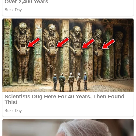
abuz în serviciu
Covid-19: 755 de cazuri
noi în România
Răcitor de apă CW5000
pentru freze cu laser fără
metale
Răcitor de apă CW5000
pentru freze cu laser fără
metale