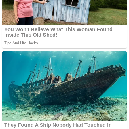
Vând domeniu+website
de publicitate de tip
Adsense
Pastorul Liviu Radu a
trecut la Domnul
Anchetă incendiară la
Gherla, polițist acuzat de