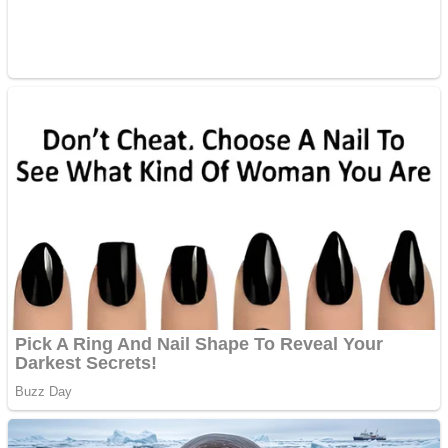
multe ziare online
Apartamente 2 camere
Aplică acum pentru toate
tipurile de împrumuturi
și obține bani urgent!