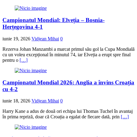
Campionatul Mondial: Elveția – Bosnia-
Herțegovina 4-1
iunie 19, 2026
Vidjean Mihai
0
Rezerva Johan Manzambi a marcat primul său gol la Cupa Mondială
cu un voleu excepțional în minutul 74, iar Elveția a erupt spre final
pentru o
[…]
Campionatul Mondial 2026: Anglia a învins Croația
cu 4-2
iunie 18, 2026
Vidjean Mihai
0
Harry Kane a adus de două ori echipa lui Thomas Tuchel în avantaj
în prima repriză, doar că Croația a egalat de fiecare dată, prin
[…]