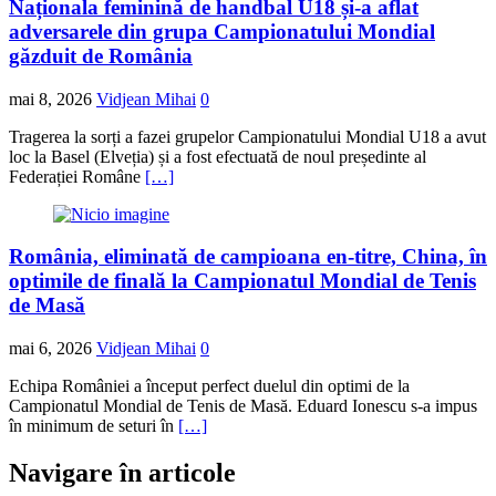
Naționala feminină de handbal U18 și-a aflat
adversarele din grupa Campionatului Mondial
găzduit de România
mai 8, 2026
Vidjean Mihai
0
Tragerea la sorți a fazei grupelor Campionatului Mondial U18 a avut
loc la Basel (Elveția) și a fost efectuată de noul președinte al
Federației Române
[…]
România, eliminată de campioana en-titre, China, în
optimile de finală la Campionatul Mondial de Tenis
de Masă
mai 6, 2026
Vidjean Mihai
0
Echipa României a început perfect duelul din optimi de la
Campionatul Mondial de Tenis de Masă. Eduard Ionescu s-a impus
în minimum de seturi în
[…]
Navigare în articole