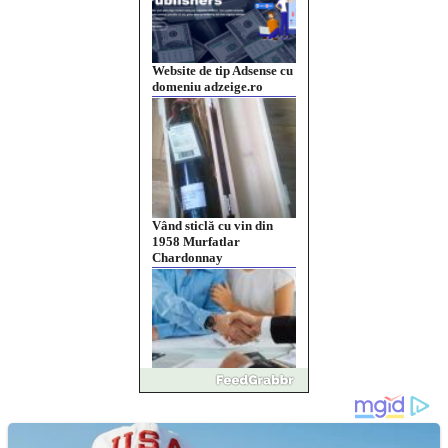
Website de tip Adsense cu
domeniu adzeige.ro
Vând sticlă cu vin din
1958 Murfatlar
Chardonnay
Împrumut si investitii