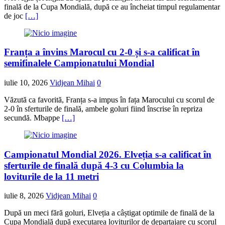
finală de la Cupa Mondială, după ce au încheiat timpul regulamentar
de joc
[…]
Franța a învins Marocul cu 2-0 și s-a calificat în
semifinalele Campionatului Mondial
iulie 10, 2026
Vidjean Mihai
0
Văzută ca favorită, Franța s-a impus în fața Marocului cu scorul de
2-0 în sferturile de finală, ambele goluri fiind înscrise în repriza
secundă. Mbappe
[…]
Campionatul Mondial 2026. Elveția s-a calificat în
sferturile de finală după 4-3 cu Columbia la
loviturile de la 11 metri
iulie 8, 2026
Vidjean Mihai
0
După un meci fără goluri, Elveția a câștigat optimile de finală de la
Cupa Mondială după executarea loviturilor de departajare cu scorul