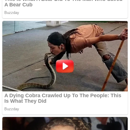
Răcitor de apă CW5000
pentru freze cu laser fără
metale
Cutit cositoare KUHN
Creez aplicatie
ANDROID pentru siteul
tau