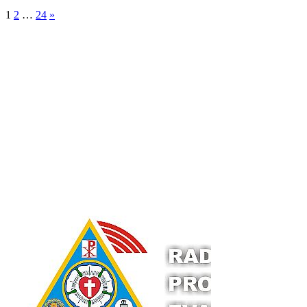
1
2
…
24
»