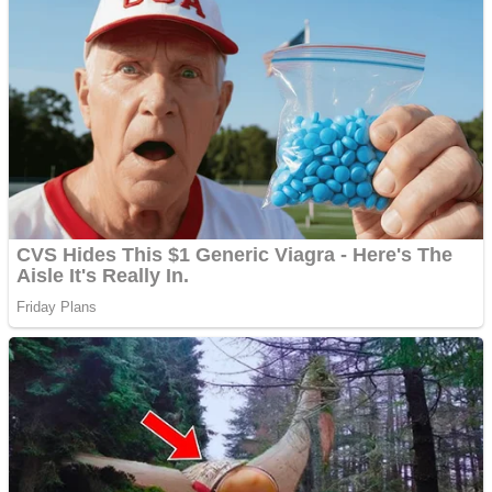
Ofera def între special
Vând domeniu+website
de publicitate de tip
Adsense
Pastorul Liviu Radu a
trecut la Domnul