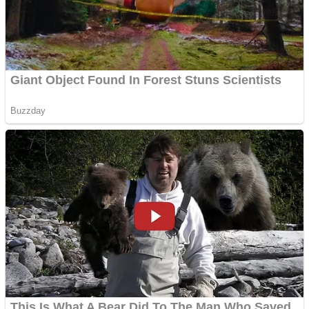
Anchetă incendiară la
Gherla, polițist acuzat de
abuz în serviciu
Covid-19: 755 de cazuri
noi în România
Răcitor de apă CW5000
pentru freze cu laser fără
metale