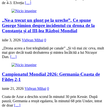
de 4-3. Elveția
[…]
„Ne-a trecut un glonț pe la ureche”. Ce spune
George Simion despre incidentul cu drona de la
Constanța și al III-lea Război Mondial
iulie 3, 2026
Vidjean Mihai
0
„Drona aceea a fost teleghidată pe canale” „Și vă mai zic ceva, mult
mai grav decât toată dezbaterea și mintea încâlcită a lui Nicușor
Dan.
[…]
Campionatul Mondial 2026: Germania-Coasta de
Fildeș 2-1
iunie 21, 2026
Vidjean Mihai
0
Coata de Azur a deschis scorul în minutul 30 prin Kessie. După
pauză, Germania a reușit egalarea, în minutul 68 prin Undav, intrat
de doar
[…]