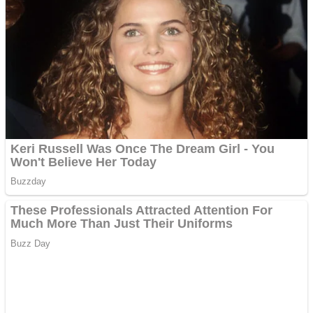
Creez aplicatie
ANDROID pentru siteul
tau
Anuntul tau apare in mai
multe ziare online
Apartamente 2 camere
Aplică acum pentru toate
tipurile de împrumuturi
și obține bani urgent!