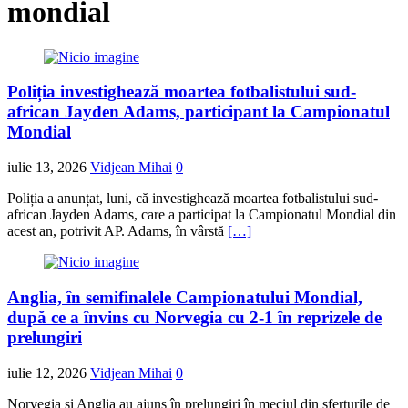
mondial
Poliția investighează moartea fotbalistului sud-
african Jayden Adams, participant la Campionatul
Mondial
iulie 13, 2026
Vidjean Mihai
0
Poliția a anunțat, luni, că investighează moartea fotbalistului sud-
african Jayden Adams, care a participat la Campionatul Mondial din
acest an, potrivit AP. Adams, în vârstă
[…]
Anglia, în semifinalele Campionatului Mondial,
după ce a învins cu Norvegia cu 2-1 în reprizele de
prelungiri
iulie 12, 2026
Vidjean Mihai
0
Norvegia și Anglia au ajuns în prelungiri în meciul din sferturile de