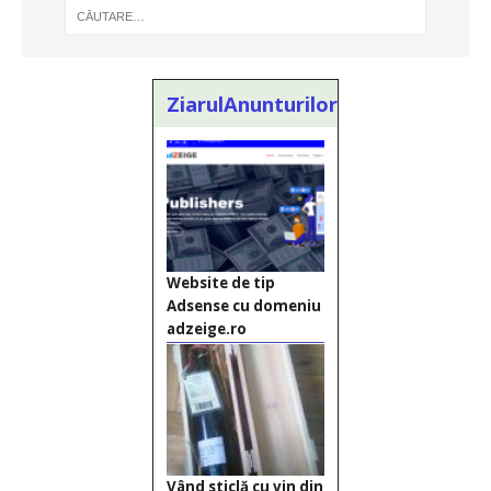
ZiarulAnunturilor.ro
Website de tip
Adsense cu domeniu
adzeige.ro
Vând sticlă cu vin din