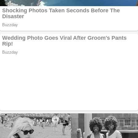
Creez aplicatie
ANDROID pentru
siteul tau
Anuntul tau apare in
mai multe ziare
online
Apartamente 2
camere