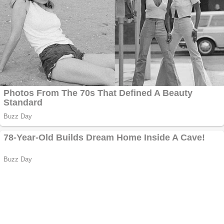
Aplică acum pentru
toate tipurile de
împrumuturi și
obține bani urgent!
Curatare canapele
Bucuresti. Curatare
profesionala