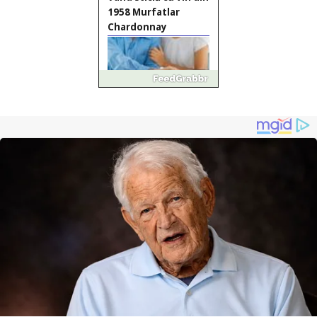
1958 Murfatlar
Chardonnay
Împrumut si
investitii
Ofera def între
special