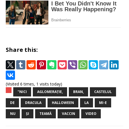
Share this:
(Visited 6 times, 1 visits today)
"NICI
AGLOMERAȚIE,
BRAN,
CASTELUL
DE
DRACULA
HALLOWEEN
LA
MI-E
NU
ȘI
TEAMĂ
VACCIN
VIDEO