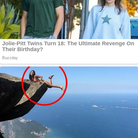
Răcitor de apă
CW5000 pentru
freze cu laser fără
metale
Cutit cositoare
KUHN
Creez aplicatie
ANDROID pentru
siteul tau