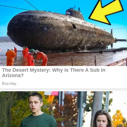
la Gherla, polițist
acuzat de abuz în
serviciu
Covid-19: 755 de
cazuri noi în
România
Răcitor de apă
CW5000 pentru
freze cu laser fără
metale