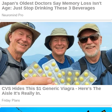
Vând
domeniu+website de
publicitate de tip
Adsense
Pastorul Liviu Radu a
trecut la Domnul
Anchetă incendiară