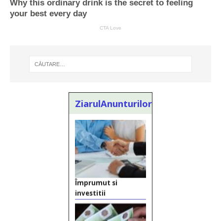
ZiarulAnunturilor.ro
Ofera def între
special