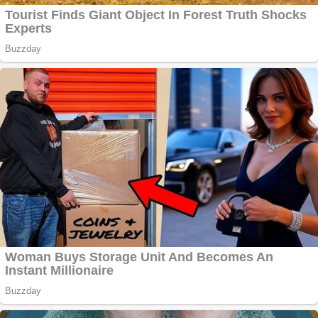
Răcitor de apă
CW5000 pentru
freze cu laser fără
metale
Cutit cositoare
KUHN
Creez aplicatie
ANDROID pentru