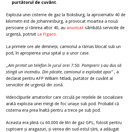
purtătorul de cuvânt
.
Explozia unei cisterne de gaz la Boksburg, la aproximativ 40 de
kilometri est de Johannesburg, a provocat moartea a nouă
persoane şi rănirea altor 40, au
anunţat
sâmbătă serviciile de
urgenţă, potrivit
Le Figaro.
La primele ore ale dimineţii, camionul a rămas blocat sub un
pod, în apropierea unui spital şi a unor case.
,,
Am primit un telefon în jurul orei 7:50. Pompierii s-au dus să
stingă un incendiu. Din păcate, camionul a explodat apoi”
, a
declarat pentru AFP William Ntladi, purtător de cuvânt al
serviciilor de urgenţă din zonă.
Videoclipurile amatorilor care circulă pe reţelele de socializare
arată explozia unei mingi de foc uriaşe sub pod. Probabil că
cisterna era prea înaltă pentru a trece pe sub pod.
Aceasta era plină cu 60.000 de litri de gaz GPL, folosit pentru
cuptoare şi aragazuri, şi venea din sud-estul ţării, a adăugat