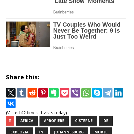
Share this:
(Visited 42 times, 1 visits today)
AFRICA
APROPIERE
CISTERNE
DE
EXPLOZIA
ÎN
JOHANNESBURG
MORȚI,