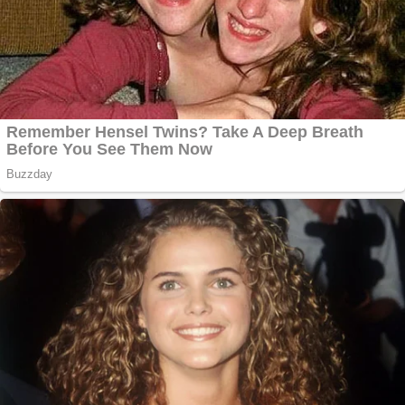
Aplică acum pentru
toate tipurile de
împrumuturi și
obține bani urgent!
Curatare canapele
Bucuresti. Curatare
profesionala