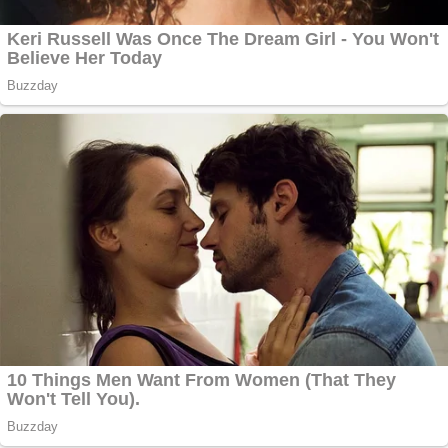
Website de tip
Adsense cu domeniu
adzeige.ro
Vând sticlă cu vin din
1958 Murfatlar
Chardonnay
Împrumut si