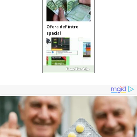
Vând
domeniu+website de
publicitate de tip
Adsense
Pastorul Liviu Radu a
trecut la Domnul