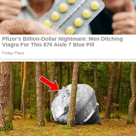
Anchetă incendiară
la Gherla, polițist
acuzat de abuz în
serviciu
Covid-19: 755 de
cazuri noi în
România
Răcitor de apă
CW5000 pentru
freze cu laser fără
metale