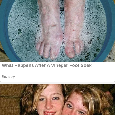
siteul tau
Creez aplicatie
ANDROID pentru
siteul tau
Anuntul tau apare in
mai multe ziare
online
Apartamente 2
camere