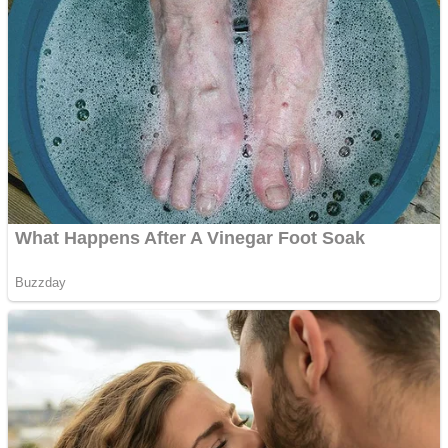
Vând sticlă cu vin din
1958 Murfatlar
Chardonnay
Împrumut si investitii