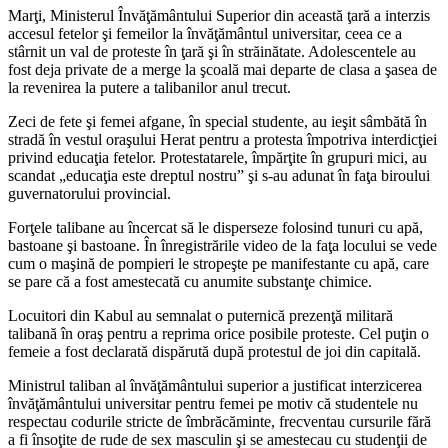
Marţi, Ministerul Învăţământului Superior din această ţară a interzis
accesul fetelor şi femeilor la învăţământul universitar, ceea ce a
stârnit un val de proteste în ţară şi în străinătate. Adolescentele au
fost deja private de a merge la şcoală mai departe de clasa a şasea de
la revenirea la putere a talibanilor anul trecut.
Zeci de fete şi femei afgane, în special studente, au ieşit sâmbătă în
stradă în vestul oraşului Herat pentru a protesta împotriva interdicţiei
privind educaţia fetelor. Protestatarele, împărţite în grupuri mici, au
scandat „educaţia este dreptul nostru” şi s-au adunat în faţa biroului
guvernatorului provincial.
Forţele talibane au încercat să le disperseze folosind tunuri cu apă,
bastoane şi bastoane. În înregistrările video de la faţa locului se vede
cum o maşină de pompieri le stropeşte pe manifestante cu apă, care
se pare că a fost amestecată cu anumite substanţe chimice.
Locuitori din Kabul au semnalat o puternică prezenţă militară
talibană în oraş pentru a reprima orice posibile proteste. Cel puţin o
femeie a fost declarată dispărută după protestul de joi din capitală.
Ministrul taliban al învăţământului superior a justificat interzicerea
învăţământului universitar pentru femei pe motiv că studentele nu
respectau codurile stricte de îmbrăcăminte, frecventau cursurile fără
a fi însoţite de rude de sex masculin şi se amestecau cu studenţii de