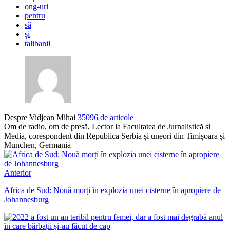
ong-uri
pentru
să
și
talibanii
Despre Vidjean Mihai
35096 de articole
Om de radio, om de presă, Lector la Facultatea de Jurnalistică și
Media, corespondent din Republica Serbia și uneori din Timișoara și
Munchen, Germania
Anterior
Africa de Sud: Nouă morți în explozia unei cisterne în apropiere de
Johannesburg