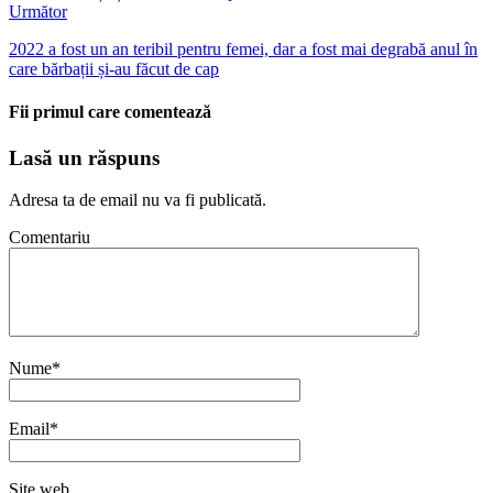
Următor
2022 a fost un an teribil pentru femei, dar a fost mai degrabă anul în
care bărbații și-au făcut de cap
Fii primul care comentează
Lasă un răspuns
Adresa ta de email nu va fi publicată.
Comentariu
Nume
*
Email
*
Site web