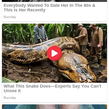
Aplică acum pentru toate
tipurile de împrumuturi
și obține bani urgent!
Curatare canapele
Bucuresti. Curatare
profesionala
Website de tip Adsense cu
domeniu adzeige.ro