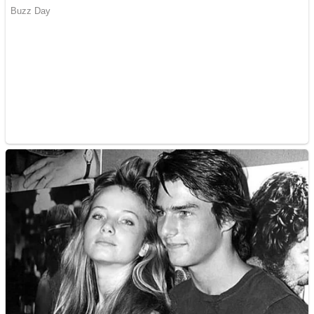
Creez aplicatie
ANDROID pentru siteul
tau
Anuntul tau apare in mai
multe ziare online
Apartamente 2 camere