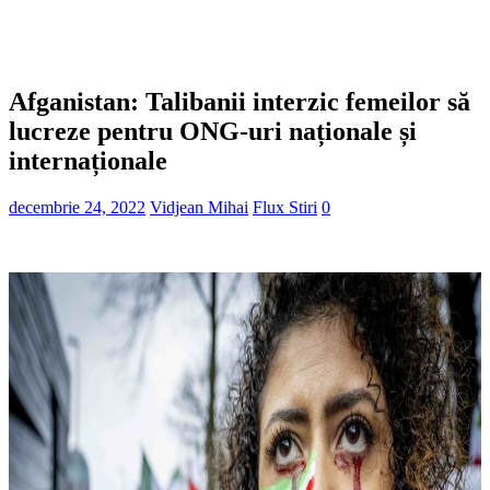
Afganistan: Talibanii interzic femeilor să
lucreze pentru ONG-uri naționale și
internaționale
decembrie 24, 2022
Vidjean Mihai
Flux Stiri
0