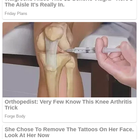
Răcitor de apă CW5000
pentru freze cu laser fără
metale
Cutit cositoare KUHN
Creez aplicatie
ANDROID pentru siteul
tau