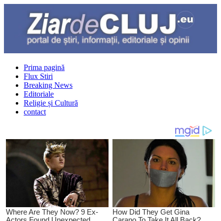
Prima pagină
Flux Stiri
Breaking News
Editoriale
Religie și Cultură
contact