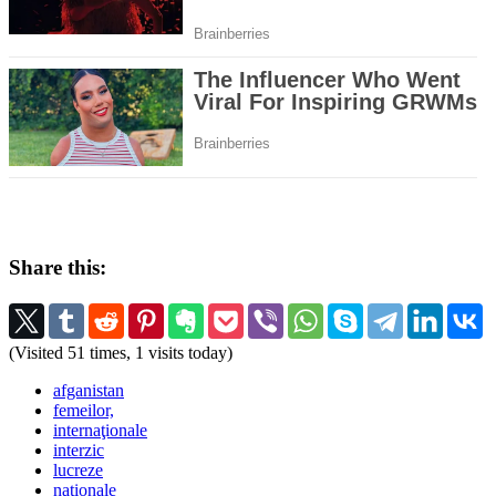
Share this:
(Visited 51 times, 1 visits today)
afganistan
femeilor,
internaţionale
interzic
lucreze
naţionale