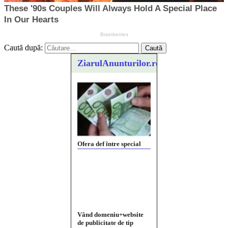
Caută după:
ZiarulAnunturilor.ro
Ofera def între special
Vând domeniu+website
de publicitate de tip
Adsense