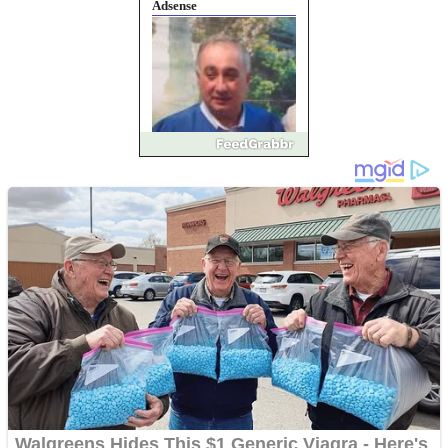
Pastorul Liviu Radu a
trecut la Domnul
Anchetă incendiară la
Gherla, polițist acuzat de
abuz în serviciu
Covid-19: 755 de cazuri
noi în România
Răcitor de apă CW5000
pentru freze cu laser fără
metale