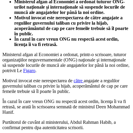
Ministerul afgan al Economiei a ordonat tuturor ONG-
urilot naţionale şi internaţionale să suspende locurile de
muncă ale angajatelor lor până la noi ordine.
Motivul invocat este nerespectarea de către angajate a
regulilor guvernului taliban cu privire la hijab,
acoperământul de cap pe care femeile trebuie să îl poarte
în public.
În cazul în care vreun ONG nu respectă acest ordin,
licenţa îi va fi retrasă.
Ministerul afgan al Economiei a ordonat, printr-o scrisoare, tuturor
organizaţiilor neguvernamentale (ONG) naţionale şi internaţionale
să suspende locurile de muncă ale angajatelor lor până la noi ordine,
potrivit Le
Figaro
.
Motivul invocat este nerespectarea de
către
angajate a regulilor
guvernului taliban cu privire la hijab, acoperământul de cap pe care
femeile trebuie să îl poarte în public.
În cazul în care vreun ONG nu respectă acest ordin, licenţa îi va fi
retrasă, se arată în scrisoarea semnată de ministrul Deen Mohammad
Hanif.
Purtătorul de cuvânt al ministerului, Abdul Rahman Habib, a
confirmat pentru dpa autenticitatea scrisorii.