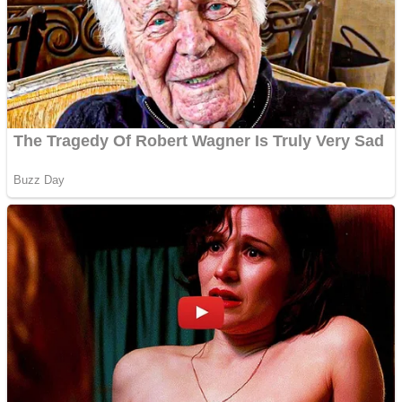
Răcitor de apă CW5000
pentru freze cu laser fără
metale
Cutit cositoare KUHN
Creez aplicatie
ANDROID pentru siteul
tau