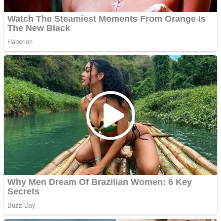
Creez aplicatie
ANDROID pentru siteul
tau
Anuntul tau apare in mai
multe ziare online
Apartamente 2 camere
Aplică acum pentru toate
tipurile de împrumuturi
și obține bani urgent!