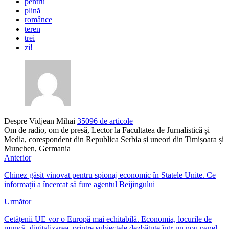
pentru
plină
românce
teren
trei
zi!
Despre Vidjean Mihai
35096 de articole
Om de radio, om de presă, Lector la Facultatea de Jurnalistică și
Media, corespondent din Republica Serbia și uneori din Timișoara și
Munchen, Germania
Anterior
Chinez găsit vinovat pentru spionaj economic în Statele Unite. Ce
informații a încercat să fure agentul Beijingului
Următor
Cetățenii UE vor o Europă mai echitabilă. Economia, locurile de
muncă, digitalizarea, printre subiectele dezbătute într-un nou panel