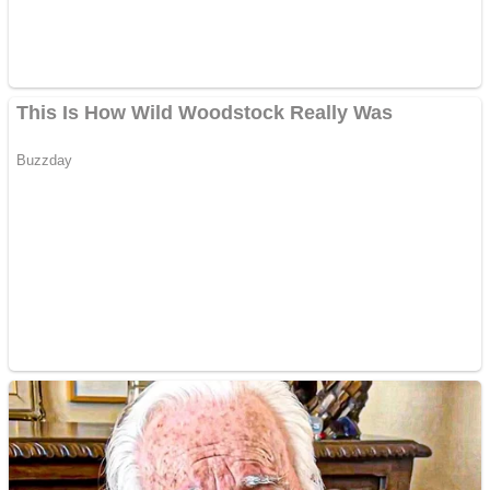
Anchetă incendiară la
Gherla, polițist acuzat de
abuz în serviciu
Covid-19: 755 de cazuri
noi în România
Răcitor de apă CW5000
pentru freze cu laser fără
metale