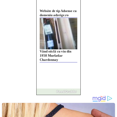
Website de tip Adsense cu
domeniu adzeige.ro
Vând sticlă cu vin din
1958 Murfatlar
Chardonnay
Împrumut si investitii