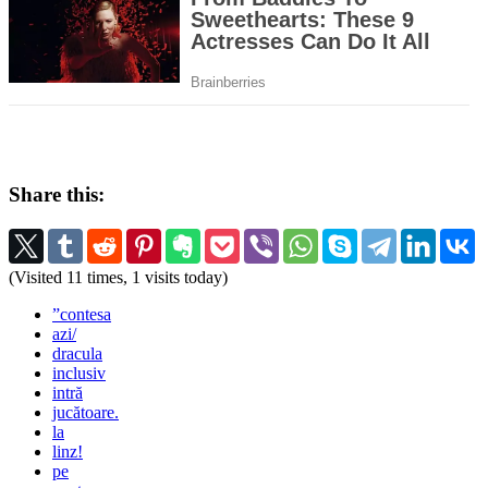
Share this:
(Visited 11 times, 1 visits today)
”contesa
azi/
dracula
inclusiv
intră
jucătoare.
la
linz!
pe