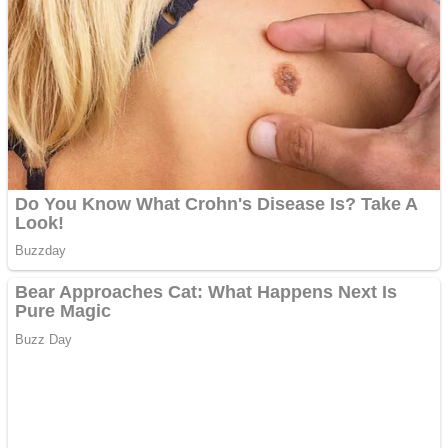
Ofera def între special
Vând domeniu+website
de publicitate de tip
Adsense
Pastorul Liviu Radu a
trecut la Domnul