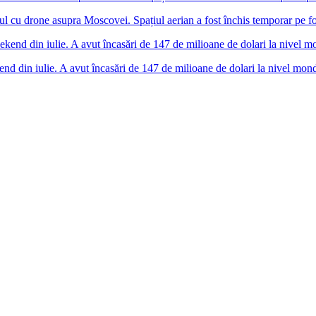
cu drone asupra Moscovei. Spațiul aerian a fost închis temporar pe f
nd din iulie. A avut încasări de 147 de milioane de dolari la nivel mond