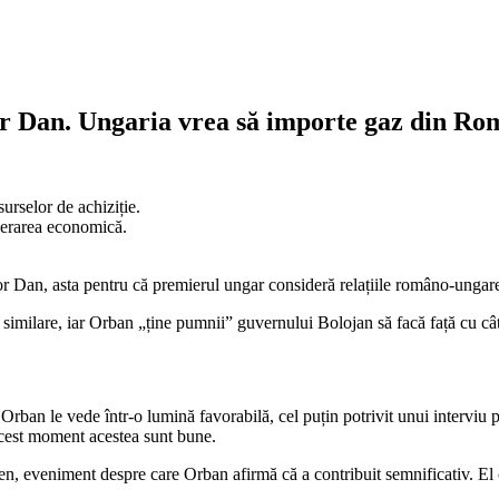
r Dan. Ungaria vrea să importe gaz din Ro
urselor de achiziție.
perarea economică.
Dan, asta pentru că premierul ungar consideră relațiile româno-ungare
imilare, iar Orban „ține pumnii” guvernului Bolojan să facă față cu cât 
rban le vede într-o lumină favorabilă, cel puțin potrivit unui interviu p
acest moment acestea sunt bune.
en, eveniment despre care Orban afirmă că a contribuit semnificativ. El