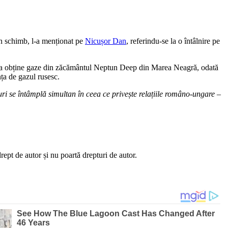
 În schimb, l-a menționat pe
Nicușor Dan
, referindu-se la o întâlnire pe
e de a obține gaze din zăcământul Neptun Deep din Marea Neagră, odată
nța de gazul rusesc.
uri se întâmplă simultan în ceea ce privește relațiile româno-ungare –
ept de autor și nu poartă drepturi de autor.