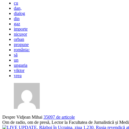
cu
dan,
dialog
din
gaz
importe
nicușor
orban
propune
românia:
să
un
ungaria
viktor
vrea
Despre Vidjean Mihai
35097 de articole
Om de radio, om de presă, Lector la Facultatea de Jurnalistică și Me