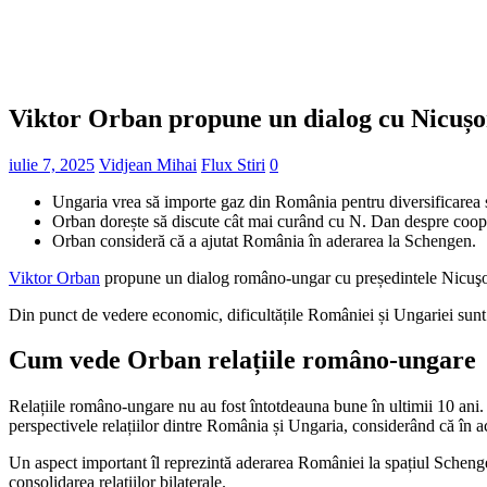
Viktor Orban propune un dialog cu Nicușo
iulie 7, 2025
Vidjean Mihai
Flux Stiri
0
Ungaria vrea să importe gaz din România pentru diversificarea s
Orban dorește să discute cât mai curând cu N. Dan despre coo
Orban consideră că a ajutat România în aderarea la Schengen.
Viktor Orban
propune un dialog româno-ungar cu președintele Nicuşor 
Din punct de vedere economic, dificultățile României și Ungariei sunt s
Cum vede Orban relațiile româno-ungare
Relațiile româno-ungare nu au fost întotdeauna bune în ultimii 10 ani. O
perspectivele relațiilor dintre România și Ungaria, considerând că în 
Un aspect important îl reprezintă aderarea României la spațiul Scheng
consolidarea relațiilor bilaterale.