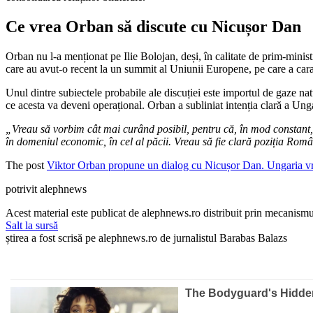
Ce vrea Orban să discute cu Nicușor Dan
Orban nu l-a menționat pe Ilie Bolojan, deși, în calitate de prim-minis
care au avut-o recent la un summit al Uniunii Europene, pe care a cara
Unul dintre subiectele probabile ale discuției este importul de gaze 
ce acesta va deveni operațional. Orban a subliniat intenția clară a Ung
„Vreau să vorbim cât mai curând posibil, pentru că, în mod constant, e
în domeniul economic, în cel al păcii. Vreau să fie clară poziția Româ
The post
Viktor Orban propune un dialog cu Nicușor Dan. Ungaria v
potrivit alephnews
Acest material este publicat de alephnews.ro distribuit prin mecanismul
Salt la sursă
știrea a fost scrisă pe alephnews.ro de jurnalistul Barabas Balazs