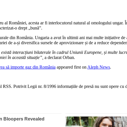
tru al României, acesta ar fi interlocutorul natural al omologului ungar.
cterizat-o drept „bună”.
naturale din România. Ungaria a avut în ultimii ani mai multe inițiativ
ariei de a-și diversifica sursele de aprovizionare și de a reduce depende
xistă interacțiuni bilaterale în cadrul Uniunii Europene, și multe lucr
niei în această situație”,
a declarat Orban
.
rea să importe gaz din România
appeared first on
Aleph News
.
 RSS. Potrivit Legii nr. 8/1996 informațiile de presă nu sunt opere cu dr