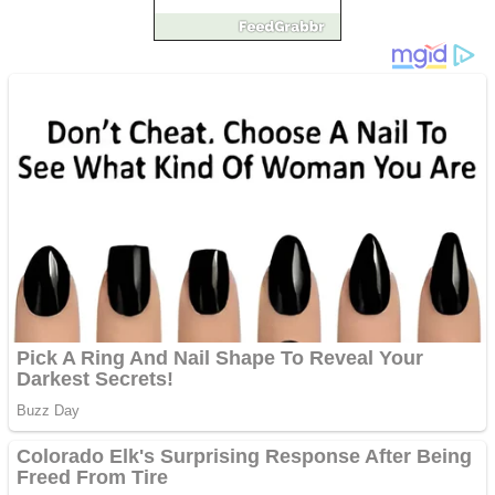
Pastorul Liviu Radu a
trecut la Domnul
Anchetă incendiară la
Gherla, polițist acuzat de
abuz în serviciu
Covid-19: 755 de cazuri
noi în România
Răcitor de apă CW5000
pentru freze cu laser fără
metale