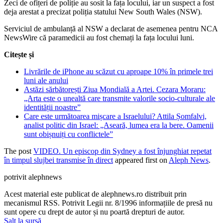
Zeci de ofițeri de poliție au sosit la fața locului, iar un suspect a fost
deja arestat a precizat poliția statului New South Wales (NSW).
Serviciul de ambulanță al NSW a declarat de asemenea pentru NCA
NewsWire că paramedicii au fost chemați la fața locului luni.
Citește și
Livrările de iPhone au scăzut cu aproape 10% în primele trei
luni ale anului
Astăzi sărbătorești Ziua Mondială a Artei. Cezara Moraru:
„Arta este o unealtă care transmite valorile socio-culturale ale
identității noastre”
Care este următoarea mișcare a Israelului? Attila Șomfalvi,
analist politic din Israel: „Aseară, lumea era la bere. Oamenii
sunt obișnuiți cu conflictele”
The post
VIDEO. Un episcop din Sydney a fost înjunghiat repetat
în timpul slujbei transmise în direct
appeared first on
Aleph News
.
potrivit alephnews
Acest material este publicat de alephnews.ro distribuit prin
mecanismul RSS. Potrivit Legii nr. 8/1996 informațiile de presă nu
sunt opere cu drept de autor și nu poartă drepturi de autor.
Salt la sursă