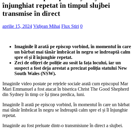
înjunghiat repetat în timpul slujbei
transmise în direct
aprilie 15, 2024
Vidjean Mihai
Flux Stiri
0
Imaginile îl arată pe episcop vorbind, în momentul în care
un bărbat mai tânăr îmbrăcat în negru se îndreaptă calm
spre el și îl înjunghie repetat.
Zeci de ofițeri de poliție au sosit la fața locului, iar un
suspect a fost deja arestat a precizat poliția statului New
South Wales (NSW).
Imaginile video postate pe rețelele sociale arată cum episcopul Mar
Mari Emmanuel a fost atacat în biserica Christ The Good Shepherd
din Sydney în timp ce își ținea predica, luni.
Imaginile îl arată pe episcop vorbind, în momentul în care un bărbat
mai tânăr îmbrăcat în negru se îndreaptă calm spre el și îl înjunghie
repetat.
Imaginile au fost preluate dintr-o transmisiune în direct a slujbei.