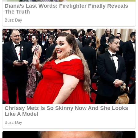
Creez aplicatie
ANDROID pentru siteul
tau
Anuntul tau apare in mai
multe ziare online
Apartamente 2 camere