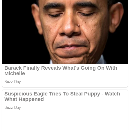
Aplică acum pentru toate
tipurile de împrumuturi
și obține bani urgent!
Curatare canapele
Bucuresti. Curatare
profesionala
Website de tip Adsense cu
domeniu adzeige.ro