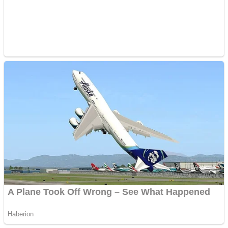
Vând sticlă cu vin din
1958 Murfatlar
Chardonnay
Împrumut si investitii