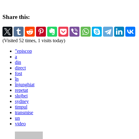
Share this:
(Visited 52 times, 1 visits today)
”episcop
a
din
direct
fost
în
înjunghiat
repetat
slujbei
sydney
timpul
transmise
un
video