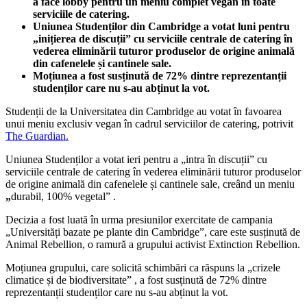
a face lobby pentru un meniu complet vegan în toate
serviciile de catering.
Uniunea Studenților din Cambridge a votat luni pentru
„inițierea de discuții” cu serviciile centrale de catering în
vederea eliminării tuturor produselor de origine animală
din cafenelele și cantinele sale.
Moțiunea a fost susținută de 72% dintre reprezentanții
studenților care nu s-au abținut la vot.
Studenții de la Universitatea din Cambridge au votat în favoarea
unui meniu exclusiv vegan în cadrul serviciilor de catering, potrivit
The Guardian.
Uniunea Studenților a votat ieri pentru a „intra în discuții” cu
serviciile centrale de catering în vederea eliminării tuturor produselor
de origine animală din cafenelele și cantinele sale, creând un meniu
„
durabil, 100% vegetal” .
Decizia a fost luată în urma presiunilor exercitate de campania
„Universități bazate pe plante din Cambridge”, care este susținută de
Animal Rebellion, o ramură a grupului activist Extinction Rebellion.
Moțiunea grupului, care solicită schimbări ca răspuns la „crizele
climatice și de biodiversitate” , a fost susținută de 72% dintre
reprezentanții studenților care nu s-au abținut la vot.