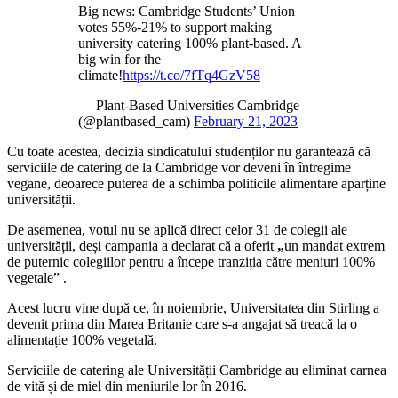
Big news: Cambridge Students’ Union
votes 55%-21% to support making
university catering 100% plant-based. A
big win for the
climate!
https://t.co/7fTq4GzV58
— Plant-Based Universities Cambridge
(@plantbased_cam)
February 21, 2023
Cu toate acestea, decizia sindicatului studenților nu garantează că
serviciile de catering de la Cambridge vor deveni în întregime
vegane, deoarece puterea de a schimba politicile alimentare aparține
universității.
De asemenea, votul nu se aplică direct celor 31 de colegii ale
universității, deși campania a declarat că a oferit
„
un mandat extrem
de puternic colegiilor pentru a începe tranziția către meniuri 100%
vegetale” .
Acest lucru vine după ce, în noiembrie, Universitatea din Stirling a
devenit prima din Marea Britanie care s-a angajat să treacă la o
alimentație 100% vegetală.
Serviciile de catering ale Universității Cambridge au eliminat carnea
de vită și de miel din meniurile lor în 2016.