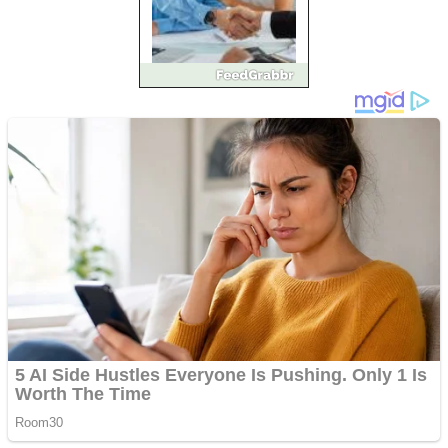
Împrumut si investitii
Ofera def între special
Vând domeniu+website
de publicitate de tip
Adsense