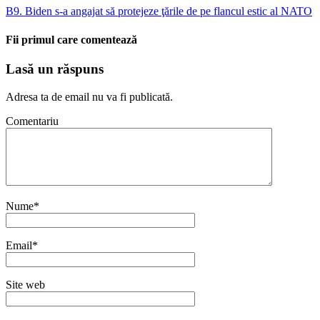
B9. Biden s-a angajat să protejeze ţările de pe flancul estic al NATO
Fii primul care comentează
Lasă un răspuns
Adresa ta de email nu va fi publicată.
Comentariu
Nume
*
Email
*
Site web