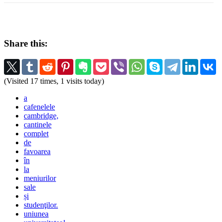
Share this:
(Visited 17 times, 1 visits today)
a
cafenelele
cambridge,
cantinele
complet
de
favoarea
în
la
meniurilor
sale
și
studenţilor.
uniunea