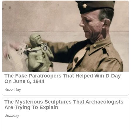
Pastorul Liviu Radu a
trecut la Domnul
Anchetă incendiară la
Gherla, polițist acuzat de
abuz în serviciu
Covid-19: 755 de cazuri
noi în România