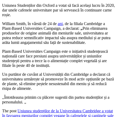
Uniunea Studenților din Oxford a votat să facă același lucru în 2020,
dar unele cafenele universitare par să servească în continuare carne
roșie.
William Smith, în vârstă de 24 de
ani
, de la filiala Cambridge a
Plant-Based Universities Campaign, a declarat:
„
Prin eliminarea
produselor de origine animală din meniurile sale, universitatea ar
putea reduce semnificativ impactul său asupra mediului și ar putea
arăta lumii angajamentul său față de sustenabilitate.
Plant-Based Universities Campaign este o inițiativă studențească
națională care face presiuni asupra universităților și uniunilor
studențești pentru a trece la o alimentație complet vegetală și are
filiale în peste 40 de instituții.
Un purtător de cuvânt al Universității din Cambridge a declarat că
universitatea urmărește să promoveze în mod activ opțiunile pe bază
de plante, să elimine peștele nesustenabil din meniu și să reducă
risipa de alimente.
,,Întotdeauna primim cu plăcere sugestii din partea studenților și a
personalului. „
The post
Uniunea studenților de la Universitatea Cambridge a votat
în favoarea meniurilor complet vegane în cafenelele și cantinele sale