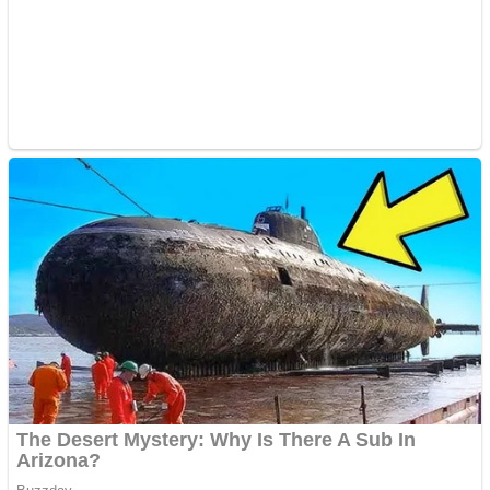
Răcitor de apă CW5000
pentru freze cu laser fără
metale
Răcitor de apă CW5000
pentru freze cu laser fără
metale
Cutit cositoare KUHN