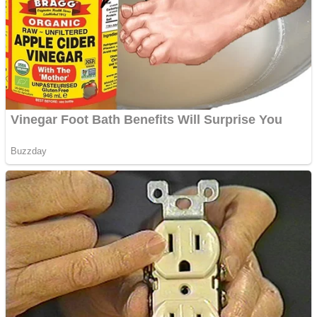
Aplică acum pentru toate
tipurile de împrumuturi
și obține bani urgent!
Curatare canapele
Bucuresti. Curatare
profesionala