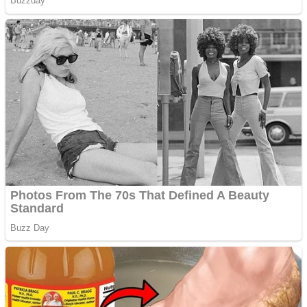
Creez aplicatie
ANDROID pentru siteul
tau
Creez aplicatie
ANDROID pentru siteul
tau
Anuntul tau apare in mai
multe ziare online
Apartamente 2 camere