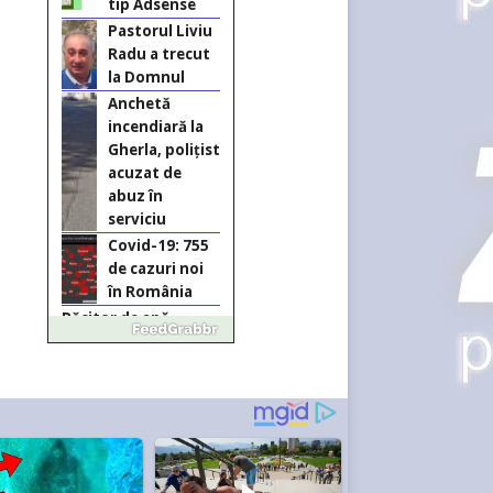
tip Adsense
Pastorul Liviu
Radu a trecut
la Domnul
Anchetă
incendiară la
Gherla, polițist
acuzat de
abuz în
serviciu
Covid-19: 755
de cazuri noi
în România
Răcitor de apă
CW5000 pentru
freze cu laser fără
metale
Răcitor de apă
CW5000
pentru freze
cu laser fără