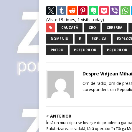
(Visited 9 times, 1 visits today)
CAUZATĂ
CEO
CEREREA
DOMENIU
E
EXPLICA
EXPLOZ
PNTRU
PREȚURILOR
PRȚURILOR
Despre Vidjean Miha
Om de radio, om de presă, 
corespondent din Republic
ANTERIOR
Încă un municipiu se lovește de problema gunoa
Salubrizarea stradală, fără operator în Târgu Mu