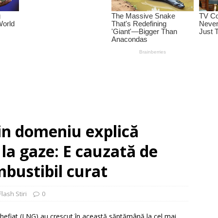
n domeniu explică
 la gaze: E cauzată de
bustibil curat
Flash Stiri
0
lichefiat (LNG) au crescut în această săptămână la cel mai