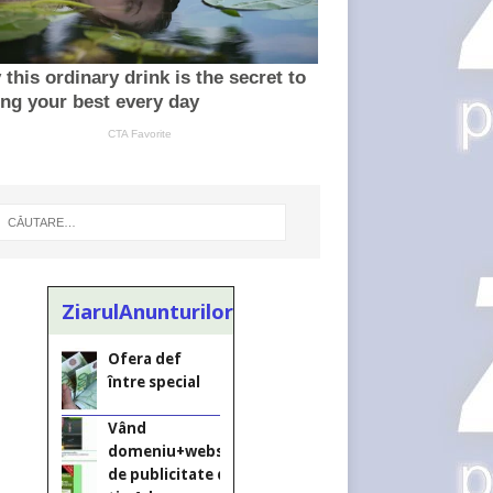
ZiarulAnunturilor.ro
Ofera def
între special
Vând
domeniu+website
de publicitate de