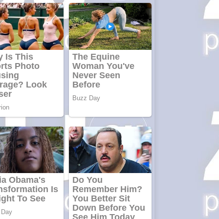
împrumuturi
și obține bani
urgent!
Curatare
canapele
Bucuresti.
Curatare
profesionala
Website de tip
Adsense cu
domeniu
adzeige.ro
Vând sticlă cu
vin din 1958
Murfatlar
Chardonnay
Împrumut si
investitii