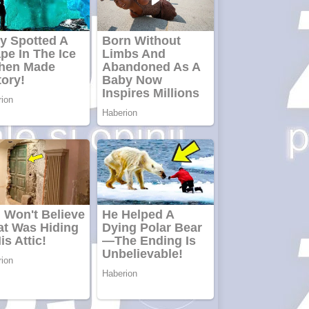
metale
Cutit
cositoare
KUHN
Creez aplicatie
ANDROID
pentru siteul
tau
Creez aplicatie
ANDROID
pentru siteul
tau
Anuntul tau apare in
mai multe ziare
online
Apartamente
2 camere
Aplică acum
pentru toate
tipurile de