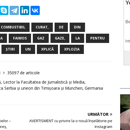
COMBUSTIBIL
CURAT,
DE
DIN
IA
FAIMOS
GAZ
GAZE,
LA
PENTRU
ȘTIRI
UN
XPLICĂ
XPLOZIA
i
35097 de articole
Lector la Facultatea de Jurnalistică și Media,
a Serbia și uneori din Timișoara și Munchen, Germania
URMĂTOR
ielor –
AVERTISMENT cu privire la o nouă înșelătorie pe
reș,
Instagram