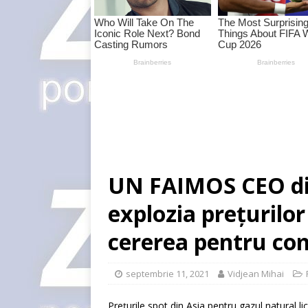
UN FAIMOS CEO di
explozia prețurilor
cererea pentru com
septembrie 11, 2021
Vidjean Mihai
Prețurile spot din Asia pentru gazul natural 