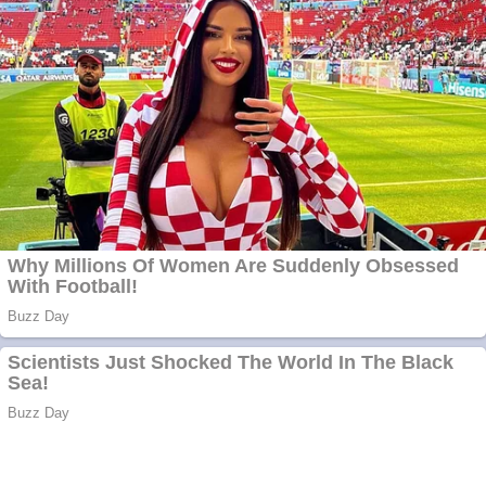
Cutit cositoare
KUHN
Creez aplicatie
ANDROID pentru
siteul tau
Creez aplicatie
ANDROID pentru
siteul tau