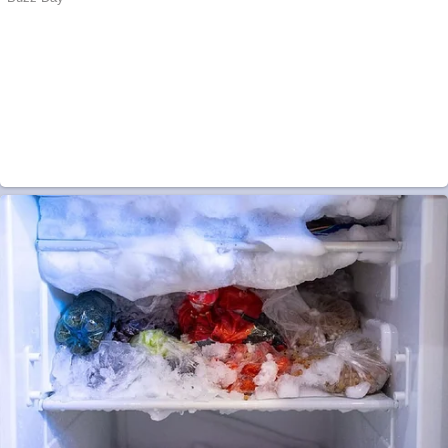
Pastorul Liviu Radu a
trecut la Domnul
Anchetă incendiară
la Gherla, polițist
acuzat de abuz în
serviciu