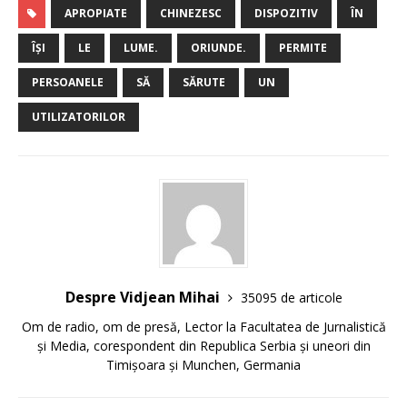
APROPIATE
CHINEZESC
DISPOZITIV
ÎN
ÎŞI
LE
LUME.
ORIUNDE.
PERMITE
PERSOANELE
SĂ
SĂRUTE
UN
UTILIZATORILOR
Despre Vidjean Mihai
35095 de articole
Om de radio, om de presă, Lector la Facultatea de Jurnalistică
și Media, corespondent din Republica Serbia și uneori din
Timișoara și Munchen, Germania