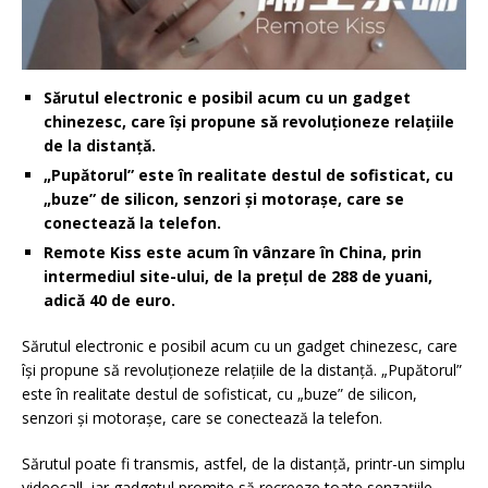
Sărutul electronic e posibil acum cu un gadget
chinezesc, care își propune să revoluționeze relațiile
de la distanță.
„Pupătorul” este în realitate destul de sofisticat, cu
„buze” de silicon, senzori și motorașe, care se
conectează la telefon.
Remote Kiss este acum în vânzare în China, prin
intermediul site-ului, de la prețul de 288 de yuani,
adică 40 de euro.
Sărutul electronic e posibil acum cu un gadget chinezesc, care
își propune să revoluționeze relațiile de la distanță. „Pupătorul”
este în realitate destul de sofisticat, cu „buze” de silicon,
senzori și motorașe, care se conectează la telefon.
Sărutul poate fi transmis, astfel, de la distanță, printr-un simplu
videocall, iar gadgetul promite să recreeze toate senzațiile,