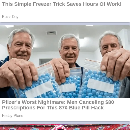
Covid-19: 755 de
cazuri noi în
România
Răcitor de apă
CW5000 pentru
freze cu laser fără
metale
Răcitor de apă
CW5000 pentru
freze cu laser fără
metale