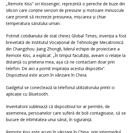
„Remote Kiss” ori Kissenger, reprezintă o pereche de buze din
silicon care conține senzori de presiune și motoare minuscule
care promit să recreeze presiunea, mișcarea și chiar
temperatura sărutului uman.
Potrivit cotidianului de stat chinez Global Times, invenția a fost
brevetată de Institutul Vocațional de Tehnologie Mecatronică
din Changzhou. Jiang Zhongli, liderul echipei de proiectare a
Remote Kiss, a explicat: „În timpul facultății, aveam o relație la
distanță cu prietena mea, așa că ne contactam doar prin
telefon. De aici a pornit inspirația acestui dispozitiv”.
Dispozitivul este acum în vânzare în China.
Gadgetul se conectează la telefonul utilizatorului printr-o
aplicație cu Bluetooth.
Inventatorii subliniază că dispozitivul lor ar permite, de
asemenea, persoanelor care suferă de boli contagioase, să se
bucure de intimitatea unui sărut, în siguranță.
Remote Kiss este acum în vânzare în China, prin intermediul