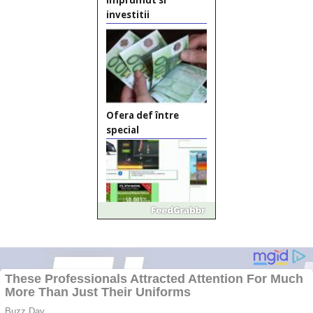
Împrumut si
investitii
Ofera def între
special
Vând
domeniu+website de
publicitate de tip
Adsense