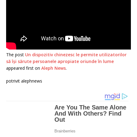
The post
Un dispozitiv chinezesc le permite utilizatorilor
să își sărute persoanele apropiate oriunde în lume
appeared first on
Aleph News
.
potrivit alephnews