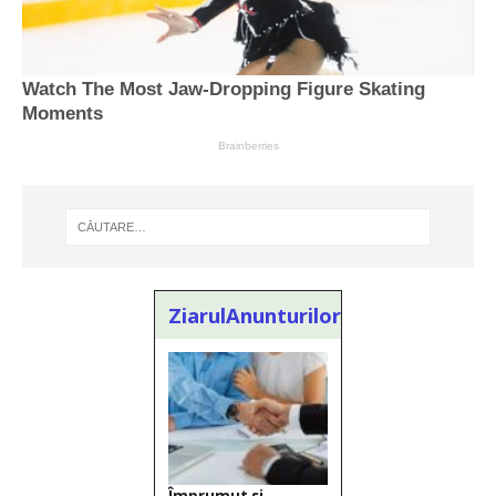
ZiarulAnunturilor.ro