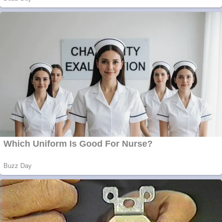
Curatare canapele
Bucuresti. Curatare
profesionala
Website de tip
Adsense cu domeniu
adzeige.ro