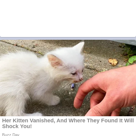
Anuntul tau apare in
mai multe ziare
online
Apartamente 2
camere
Aplică acum pentru
toate tipurile de
împrumuturi și
obține bani urgent!