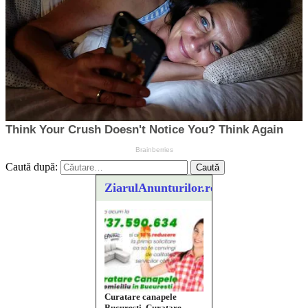
Caută după:
ZiarulAnunturilor.ro
Curatare canapele
Bucuresti. Curatare