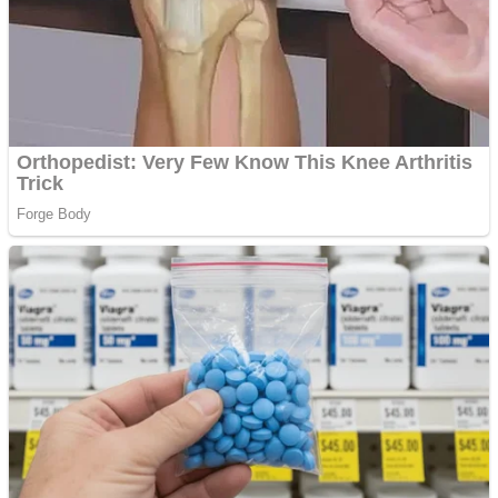
Împrumut si investitii
Ofera def între special
Vând domeniu+website
de publicitate de tip
Adsense