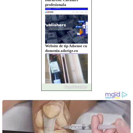
profesionala
Website de tip Adsense cu
domeniu adzeige.ro
Vând sticlă cu vin din
1958 Murfatlar
Chardonnay