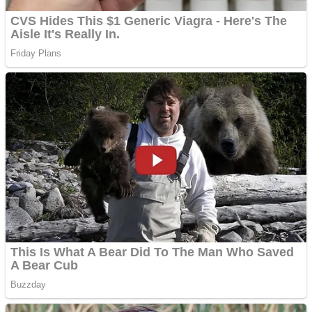
Pastorul Liviu Radu a
trecut la Domnul
Anchetă incendiară la
Gherla, polițist acuzat de
abuz în serviciu
Covid-19: 755 de cazuri
noi în România
Răcitor de apă CW5000
pentru freze cu laser fără
metale