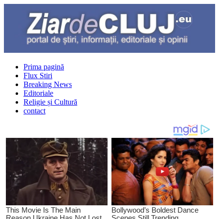
Prima pagină
Flux Stiri
Breaking News
Editoriale
Religie și Cultură
contact