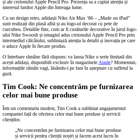
și ale creionului Apple Pencil Pro. Prezența sa a captat atenția și
interesul fanilor Apple din întreaga lume.
Cu un design retro, adidașii Nike Air Max ’86 – „Made on iPad”
sunt realizați din plasă albă și au logo-ul decorat cu pete de
curcubeu. Detaliile fine, cum ar fi cusăturile decorative în jurul logo-
ului Nike Swoosh și omagiul adus creionului Apple Pencil Pro prin
intermediul călcâiului, subliniază atenția la detalii și inovația pe care
o aduce Apple în fiecare produs.
O întrebare rămâne fără răspuns: va lansa Nike o serie limitată din
acești adidași, disponibili exclusiv în magazinele
Apple
? Momentan,
informațiile rămân vagi, lăsându-i pe fani în așteptare cu sufletul la
gură.
Tim Cook: Ne concentrăm pe furnizarea
celor mai bune produse
Într-un comentariu modest, Tim Cook a subliniat angajamentul
companiei față de oferirea celor mai bune produse și servicii
clienților.
„Ne concentrăm pe furnizarea celor mai bune produse
și servicii pentru clienții noștri și facem acest lucru în