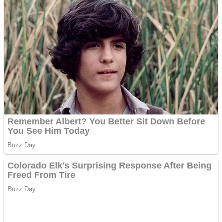
Răcitor de apă CW5000
pentru freze cu laser fără
metale
Cutit cositoare KUHN
Creez aplicatie
ANDROID pentru siteul