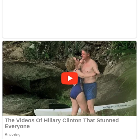
tau
Creez aplicatie
ANDROID pentru siteul
tau
Anuntul tau apare in mai
multe ziare online
Apartamente 2 camere