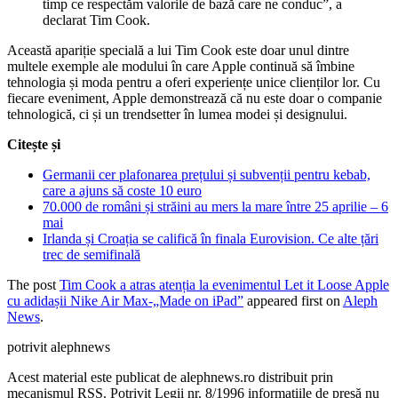
timp ce respectăm valorile de bază care ne conduc”, a
declarat Tim Cook.
Această apariție specială a lui Tim Cook este doar unul dintre
multele exemple ale modului în care Apple continuă să îmbine
tehnologia și moda pentru a oferi experiențe unice clienților lor. Cu
fiecare eveniment, Apple demonstrează că nu este doar o companie
tehnologică, ci și un trendsetter în lumea modei și designului.
Citește și
Germanii cer plafonarea prețului și subvenții pentru kebab,
care a ajuns să coste 10 euro
70.000 de români și străini au mers la mare între 25 aprilie – 6
mai
Irlanda și Croația se califică în finala Eurovision. Ce alte țări
trec de semifinală
The post
Tim Cook a atras atenția la evenimentul Let it Loose Apple
cu adidașii Nike Air Max-„Made on iPad”
appeared first on
Aleph
News
.
potrivit alephnews
Acest material este publicat de alephnews.ro distribuit prin
mecanismul RSS. Potrivit Legii nr. 8/1996 informațiile de presă nu