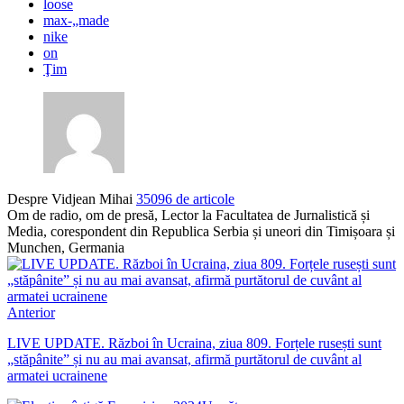
loose
max-„made
nike
on
Ţim
Despre Vidjean Mihai
35096 de articole
Om de radio, om de presă, Lector la Facultatea de Jurnalistică și
Media, corespondent din Republica Serbia și uneori din Timișoara și
Munchen, Germania
Anterior
LIVE UPDATE. Război în Ucraina, ziua 809. Forțele rusești sunt
„stăpânite” și nu au mai avansat, afirmă purtătorul de cuvânt al
armatei ucrainene