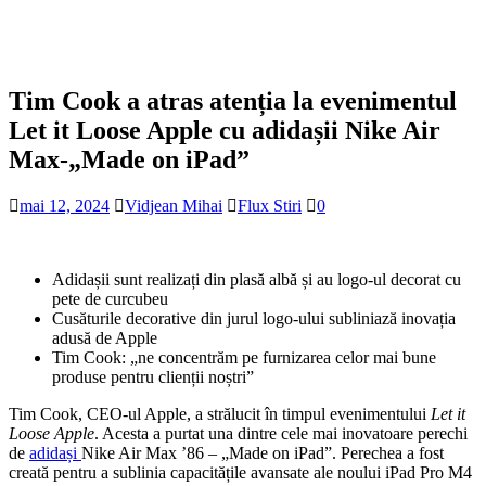
Tim Cook a atras atenția la evenimentul
Let it Loose Apple cu adidașii Nike Air
Max-„Made on iPad”
mai 12, 2024
Vidjean Mihai
Flux Stiri
0
Adidașii sunt realizați din plasă albă și au logo-ul decorat cu
pete de curcubeu
Cusăturile decorative din jurul logo-ului subliniază inovația
adusă de Apple
Tim Cook: „ne concentrăm pe furnizarea celor mai bune
produse pentru clienții noștri”
Tim Cook, CEO-ul Apple, a strălucit în timpul evenimentului
Let it
Loose Apple
. Acesta a purtat una dintre cele mai inovatoare perechi
de
adidași
Nike Air Max ’86 – „Made on iPad”. Perechea a fost
creată pentru a sublinia capacitățile avansate ale noului iPad Pro M4