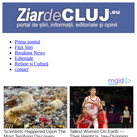
Prima pagină
Flux Stiri
Breaking News
Editoriale
Religie și Cultură
contact