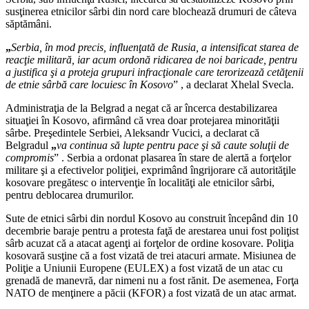
susţinerea etnicilor sârbi din nord care blochează drumuri de câteva
săptămâni.
„
Serbia, în mod precis, influenţată de Rusia, a intensificat starea de
reacţie militară, iar acum ordonă ridicarea de noi baricade, pentru
a justifica şi a proteja grupuri infracţionale care terorizează cetăţenii
de etnie sârbă care locuiesc în Kosovo
” , a declarat Xhelal Svecla.
Administraţia de la Belgrad a negat că ar încerca destabilizarea
situaţiei în Kosovo, afirmând că vrea doar protejarea minorităţii
sârbe. Preşedintele Serbiei, Aleksandr Vucici, a declarat că
Belgradul
„
va continua să lupte pentru pace şi să caute soluţii de
compromis
” . Serbia a ordonat plasarea în stare de alertă a forţelor
militare şi a efectivelor poliţiei, exprimând îngrijorare că autorităţile
kosovare pregătesc o intervenţie în localităţi ale etnicilor sârbi,
pentru deblocarea drumurilor.
Sute de etnici sârbi din nordul Kosovo au construit începând din 10
decembrie baraje pentru a protesta faţă de arestarea unui fost poliţist
sârb acuzat că a atacat agenţi ai forţelor de ordine kosovare. Poliţia
kosovară susţine că a fost vizată de trei atacuri armate. Misiunea de
Poliţie a Uniunii Europene (EULEX) a fost vizată de un atac cu
grenadă de manevră, dar nimeni nu a fost rănit. De asemenea, Forţa
NATO de menţinere a păcii (KFOR) a fost vizată de un atac armat.