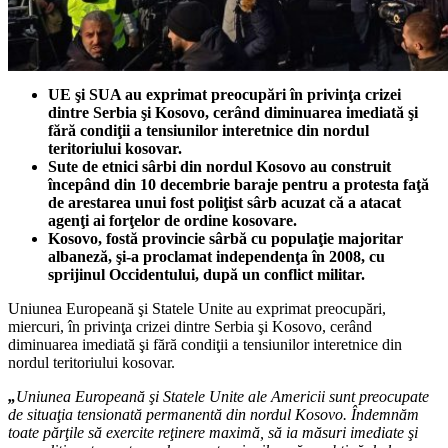
UE şi SUA au exprimat preocupări în privinţa crizei
dintre Serbia şi Kosovo, cerând diminuarea imediată şi
fără condiţii a tensiunilor interetnice din nordul
teritoriului kosovar.
Sute de etnici sârbi din nordul Kosovo au construit
începând din 10 decembrie baraje pentru a protesta faţă
de arestarea unui fost poliţist sârb acuzat că a atacat
agenţi ai forţelor de ordine kosovare.
Kosovo, fostă provincie sârbă cu populaţie majoritar
albaneză, şi-a proclamat independenţa în 2008, cu
sprijinul Occidentului, după un conflict militar.
Uniunea Europeană şi Statele Unite au exprimat preocupări,
miercuri, în privinţa crizei dintre Serbia şi Kosovo, cerând
diminuarea imediată şi fără condiţii a tensiunilor interetnice din
nordul teritoriului kosovar.
„
Uniunea Europeană şi Statele Unite ale Americii sunt preocupate
de situaţia tensionată permanentă din nordul Kosovo. Îndemnăm
toate părţile să exercite reţinere maximă, să ia măsuri imediate şi