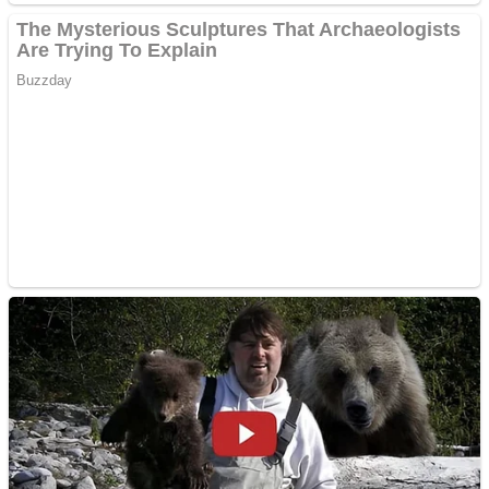
Anuntul tau apare in mai
multe ziare online
Apartamente 2 camere
Aplică acum pentru toate
tipurile de împrumuturi
și obține bani urgent!