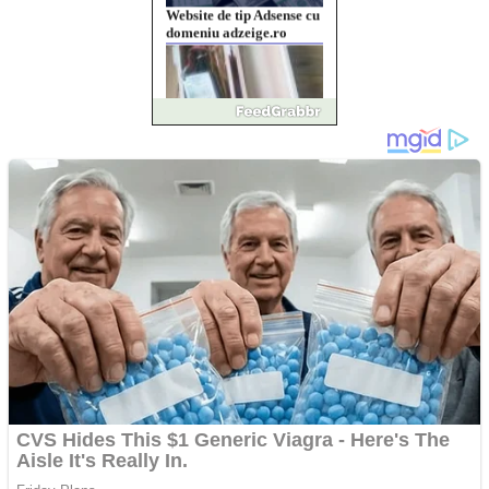
Vând sticlă cu vin din
1958 Murfatlar
Chardonnay
Împrumut si investitii
Ofera def între special