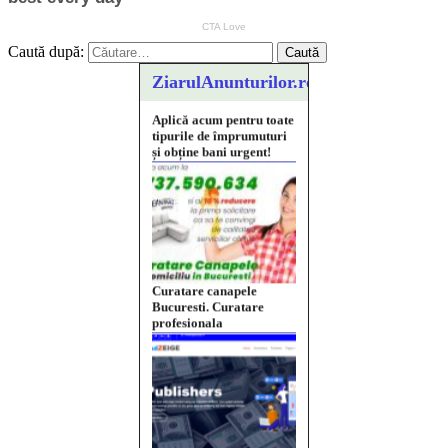
Caută după:
ZiarulAnunturilor.ro
Curatare canapele
Bucuresti. Curatare
profesionala
Website de tip Adsense cu
domeniu adzeige.ro