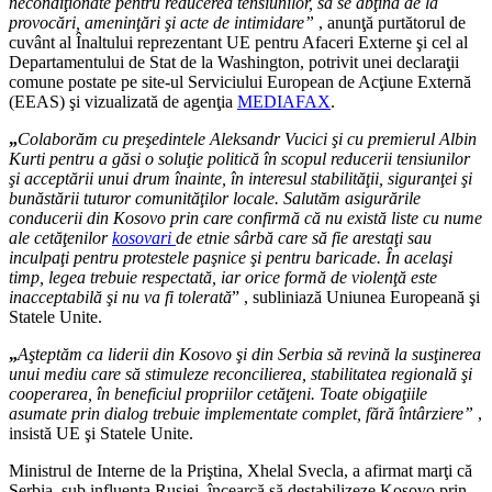
necondiţionate pentru reducerea tensiunilor, să se abţină de la
provocări, ameninţări şi acte de intimidare”
, anunţă purtătorul de
cuvânt al Înaltului reprezentant UE pentru Afaceri Externe şi cel al
Departamentului de Stat de la Washington, potrivit unei declaraţii
comune postate pe site-ul Serviciului European de Acţiune Externă
(EEAS) şi vizualizată de agenţia
MEDIAFAX
.
„
Colaborăm cu preşedintele Aleksandr Vucici şi cu premierul Albin
Kurti pentru a găsi o soluţie politică în scopul reducerii tensiunilor
şi acceptării unui drum înainte, în interesul stabilităţii, siguranţei şi
bunăstării tuturor comunităţilor locale. Salutăm asigurările
conducerii din Kosovo prin care confirmă că nu există liste cu nume
ale cetăţenilor
kosovari
de etnie sârbă care să fie arestaţi sau
inculpaţi pentru protestele paşnice şi pentru baricade. În acelaşi
timp, legea trebuie respectată, iar orice formă de violenţă este
inacceptabilă şi nu va fi tolerată
” , subliniază Uniunea Europeană şi
Statele Unite.
„
Aşteptăm ca liderii din Kosovo şi din Serbia să revină la susţinerea
unui mediu care să stimuleze reconcilierea, stabilitatea regională şi
cooperarea, în beneficiul propriilor cetăţeni. Toate obigaţiile
asumate prin dialog trebuie implementate complet, fără întârziere”
,
insistă UE şi Statele Unite.
Ministrul de Interne de la Priştina, Xhelal Svecla, a afirmat marţi că
Serbia, sub influenţa Rusiei, încearcă să destabilizeze Kosovo prin