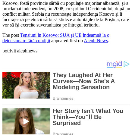
Kosovo, fostă provincie sârbă cu populaţie majoritar albaneză, şi-a
proclamat independenţa în 2008, cu sprijinul Occidentului, după un
conflict militar. Serbia nu recunoaşte independenţa Kosovo şi îi
încurajează pe etnicii sârbi să sfideze autorităţile de la Priştina, care
vor să îşi exercite suveranitatea pe întregul teritoriu.
The post
Tensiuni în Kosovo: SUA şi UE îndeamnă la o
detensionare fără condiţii
appeared first on
Aleph News
.
potrivit alephnews