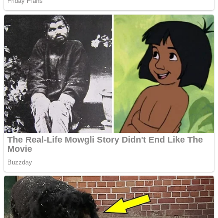
Vând domeniu+website
de publicitate de tip
Adsense
Pastorul Liviu Radu a
trecut la Domnul
Anchetă incendiară la