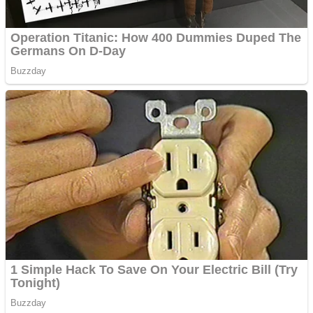
Cutit cositoare KUHN
Creez aplicatie
ANDROID pentru siteul
tau
Creez aplicatie
ANDROID pentru siteul
tau