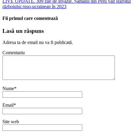
LIVE UPDATE. 309 zile de invazie. Șamanii din Peru văd sfârșitul
războiului ruso-ucrainean în 2023
Fii primul care comentează
Lasă un răspuns
Adresa ta de email nu va fi publicată.
Comentariu
Nume
*
Email
*
Site web