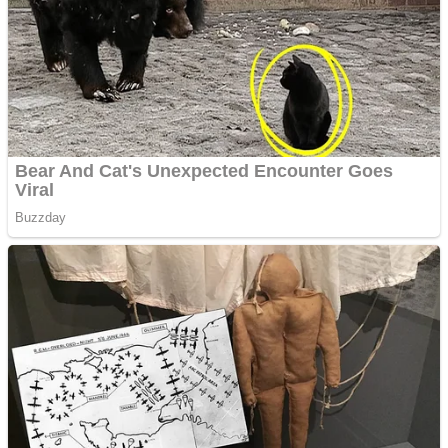
Gherla, polițist acuzat de
abuz în serviciu
Covid-19: 755 de cazuri
noi în România
Răcitor de apă CW5000
pentru freze cu laser fără
metale
Răcitor de apă CW5000
pentru freze cu laser fără
metale