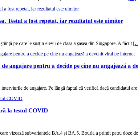
 Testul a fost repetat, iar rezultatul este uimitor
iinţă pe care le susţin elevii de clasa a şasea din Singapore. A făcut
[
rviu de angajare pentru a decide pe cine nu angajează a de
 interviurile de angajare. Pe lângă faptul că verifică dacă candidatul are 
ară la testul COVID
na care vizează subvariantele BA.4 și BA.5. Bourla a primit patru doz