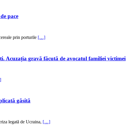
 de pace
ereale prin porturile
[…]
ești. Acuzația gravă făcută de avocatul familiei victimei
]
licată găsită
criza legată de Ucraina,
[…]