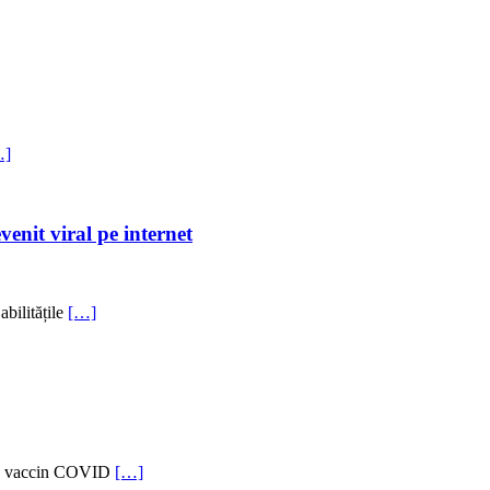
…]
venit viral pe internet
abilitățile
[…]
e de vaccin COVID
[…]