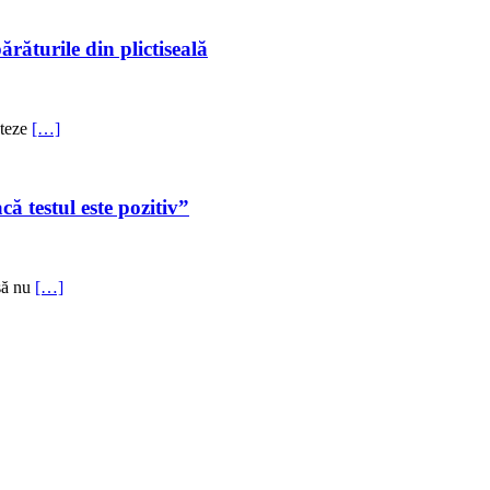
răturile din plictiseală
nteze
[…]
ă testul este pozitiv”
 să nu
[…]