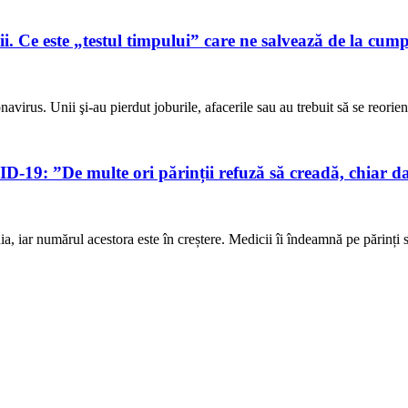
. Ce este „testul timpului” care ne salvează de la cumpă
onavirus. Unii şi-au pierdut joburile, afacerile sau au trebuit să se reorie
D-19: ”De multe ori părinții refuză să creadă, chiar dac
, iar numărul acestora este în creștere. Medicii îi îndeamnă pe părinți