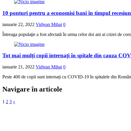
10 ponturi pentru a economisi bani în timpul recesiunii
ianuarie 22, 2022
Vidjean Mihai
0
Întreaga populaţie a fost afectată în urma celor doi ani ai crizei de cor
Tot mai mulți copii internați în spitale din cauza COVI
ianuarie 21, 2022
Vidjean Mihai
0
Peste 400 de copii sunt internați cu COVID-19 în spitalele din România
Navigare în articole
1
2
3
»