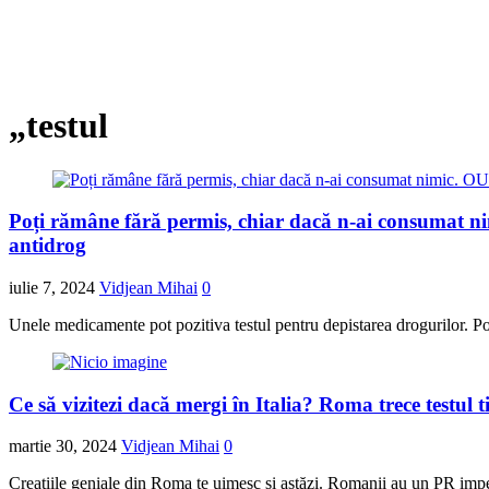
„testul
Poți rămâne fără permis, chiar dacă n-ai consumat nim
antidrog
iulie 7, 2024
Vidjean Mihai
0
Unele medicamente pot pozitiva testul pentru depistarea drogurilor. Pol
Ce să vizitezi dacă mergi în Italia? Roma trece testul 
martie 30, 2024
Vidjean Mihai
0
Creațiile geniale din Roma te uimesc și astăzi. Romanii au un PR impe