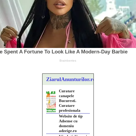
Curatare
canapele
ZiarulAnunturilor.ro
Bucuresti.
Curatare
profesionala
Website de tip
Adsense cu
domeniu
adzeige.ro
Vând sticlă cu vin
din 1958
Murfatlar
Chardonnay
Împrumut si