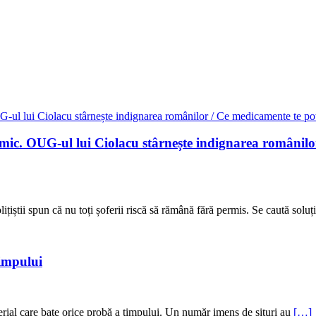
ic. OUG-ul lui Ciolacu stârnește indignarea românilor /
ițiștii spun că nu toți șoferii riscă să rămână fără permis. Se caută sol
timpului
rial care bate orice probă a timpului. Un număr imens de situri au
[…]