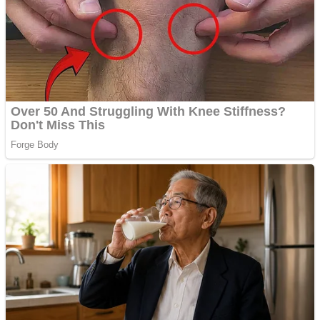
de publicitate de tip
Adsense
Pastorul Liviu Radu a
trecut la Domnul
Anchetă incendiară la
Gherla, polițist acuzat de
abuz în serviciu