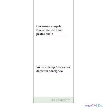
Curatare canapele
Bucuresti. Curatare
profesionala
Website de tip Adsense cu
domeniu adzeige.ro
Vând sticlă cu vin din