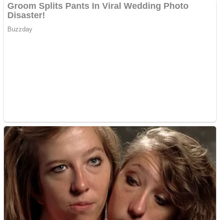
Creez aplicatie
ANDROID pentru siteul
tau
Creez aplicatie
ANDROID pentru siteul
tau
Anuntul tau apare in mai
multe ziare online