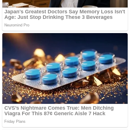
Covid-19: 755 de cazuri
noi în România
Răcitor de apă CW5000
pentru freze cu laser fără
metale
Răcitor de apă CW5000
pentru freze cu laser fără
metale
Cutit cositoare KUHN