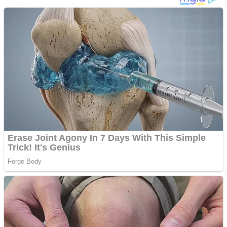
1958 Murfatlar
Chardonnay
Împrumut si investitii
Ofera def între special
Vând domeniu+website