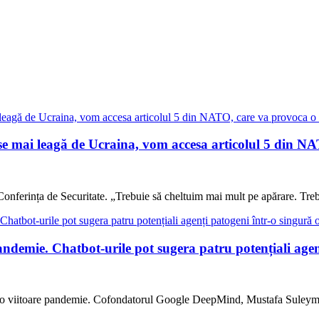
 leagă de Ucraina, vom accesa articolul 5 din NATO
onferința de Securitate. „Trebuie să cheltuim mai mult pe apărare. Tre
andemie. Chatbot-urile pot sugera patru potențiali agen
nșeze o viitoare pandemie. Cofondatorul Google DeepMind, Mustafa Suleym