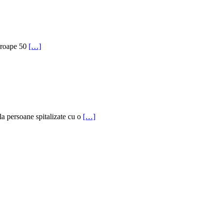
aproape 50
[…]
la persoane spitalizate cu o
[…]