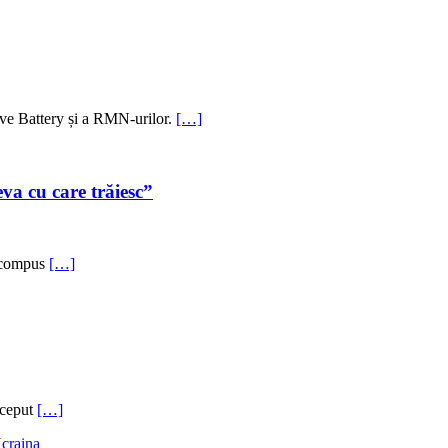
tive Battery și a RMN-urilor.
[…]
va cu care trăiesc”
a compus
[…]
nceput
[…]