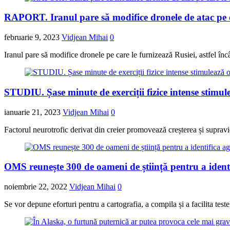
RAPORT. Iranul pare să modifice dronele de atac pe c
februarie 9, 2023
Vidjean Mihai
0
Iranul pare să modifice dronele pe care le furnizează Rusiei, astfel î
STUDIU. Șase minute de exerciții fizice intense stimu
ianuarie 21, 2023
Vidjean Mihai
0
Factorul neurotrofic derivat din creier promovează creșterea și supra
OMS reunește 300 de oameni de știință pentru a ident
noiembrie 22, 2022
Vidjean Mihai
0
Se vor depune eforturi pentru a cartografia, a compila și a facilita tes