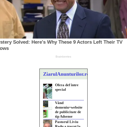
ZiarulAnunturilor.ro
Ofera def între
special
Vând
domeniu+website
de publicitate de
tip Adsense
Pastorul Liviu
Radu a trecut la