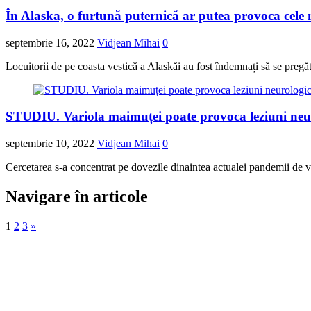
În Alaska, o furtună puternică ar putea provoca cele 
septembrie 16, 2022
Vidjean Mihai
0
Locuitorii de pe coasta vestică a Alaskăi au fost îndemnați să se pregă
STUDIU. Variola maimuței poate provoca leziuni neurol
septembrie 10, 2022
Vidjean Mihai
0
Cercetarea s-a concentrat pe dovezile dinaintea actualei pandemii de v
Navigare în articole
1
2
3
»