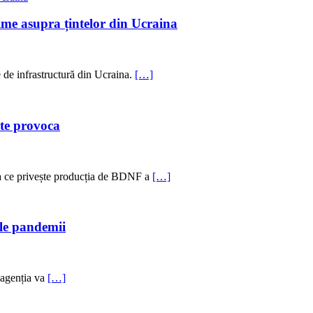
ime asupra țintelor din Ucraina
 de infrastructură din Ucraina.
[…]
ate provoca
eea ce privește producția de BDNF a
[…]
ele pandemii
ă agenția va
[…]