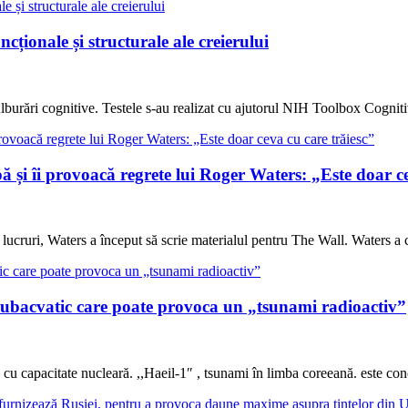
cționale și structurale ale creierului
tulburări cognitive. Testele s-au realizat cu ajutorul NIH Toolbox Cogni
 și îi provoacă regrete lui Roger Waters: „Este doar ce
r lucruri, Waters a început să scrie materialul pentru The Wall. Waters 
 subacvatic care poate provoca un „tsunami radioactiv”
c cu capacitate nucleară. ,,Haeil-1″ , tsunami în limba coreeană. este co