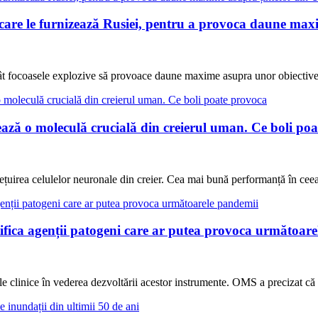
are le furnizează Rusiei, pentru a provoca daune max
ncât focoasele explozive să provoace daune maxime asupra unor obiective
lează o moleculă crucială din creierul uman. Ce boli po
viețuirea celulelor neuronale din creier. Cea mai bună performanță în c
ifica agenții patogeni care ar putea provoca următoar
tele clinice în vederea dezvoltării acestor instrumente. OMS a precizat c