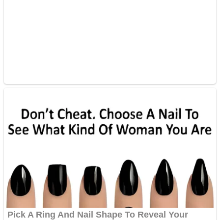
Covid-19: 755 de cazuri
noi în România
Răcitor de apă CW5000
pentru freze cu laser fără
metale
Răcitor de apă CW5000
pentru freze cu laser fără
metale
Cutit cositoare KUHN