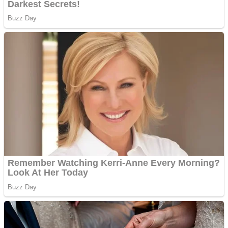
Creez aplicatie
ANDROID pentru siteul
tau
Creez aplicatie
ANDROID pentru siteul
tau
Anuntul tau apare in mai
multe ziare online