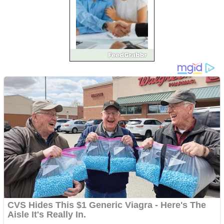
Împrumut si investitii
Ofera def între special
Vând domeniu+website
de publicitate de tip
Adsense