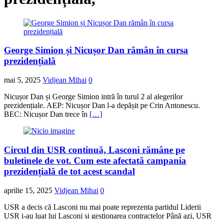
George Simion și Nicușor Dan rămân în cursa
prezidențială
mai 5, 2025
Vidjean Mihai
0
Nicușor Dan și George Simion intră în turul 2 al alegerilor
prezidențiale. AEP: Nicușor Dan l-a depășit pe Crin Antonescu.
BEC: Nicușor Dan trece în
[…]
Circul din USR continuă, Lasconi rămâne pe
buletinele de vot. Cum este afectată campania
prezidențială de tot acest scandal
aprilie 15, 2025
Vidjean Mihai
0
USR a decis că Lasconi nu mai poate reprezenta partidul Liderii
USR i-au luat lui Lasconi și gestionarea contractelor Până azi, USR