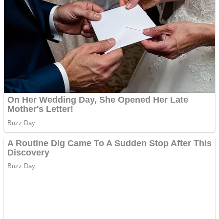
Apartamente 2 camere
Aplică acum pentru toate
tipurile de împrumuturi
și obține bani urgent!
Curatare canapele
Bucuresti. Curatare
profesionala