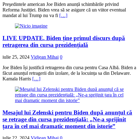
Preşedintele american Joe Biden anunță schimbările privind
Reforma Justiției. Biden vrea să se asigure că un viitor eventual
mandat al lui Trump nu va fi
[…]
LIVE UPDATE. Biden ține primul discurs după
retragerea din cursa prezidențială
iulie 25, 2024
Vidjean Mihai
0
Joe Biden își justifică retragerea din cursa pentru Casa Albă. Biden a
făcut anunțul retragerii din izolare, de la locuința sa din Delaware.
Kamala Harris
[…]
Mesajul lui Zelenski pentru Biden după anunțul că
se retrage din cursa prezidențială: „Ne-a sprijinit
țara în cel mai dramatic moment din istorie”
iulie 22, 2024
Vidjean Mihai
0