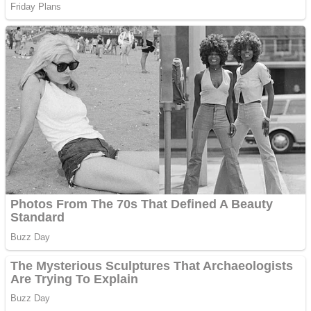
Pastorul Liviu Radu a
trecut la Domnul
Anchetă incendiară la
Gherla, polițist acuzat de
abuz în serviciu