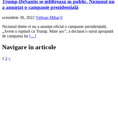
Trump-DeSantis se infiltrează în public. Niciunul nu
a anunțat o campanie prezidențială
octombrie 30, 2022
Vidjean Mihai
0
Niciunul dintre ei nu a anunțat oficial o campanie prezidențială.
„Avem o ruptură cu Trump. Mare șoc”, a declarat o sursă apropiată
de campania lui
[…]
Navigare în articole
1
2
»