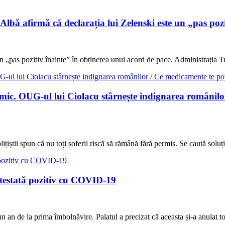
ă afirmă că declarația lui Zelenski este un „pas pozi
n „pas pozitiv înainte” în obținerea unui acord de pace. Administrația 
ic. OUG-ul lui Ciolacu stârnește indignarea românilor /
ițiștii spun că nu toți șoferii riscă să rămână fără permis. Se caută sol
t testată pozitiv cu COVID-19
 an de la prima îmbolnăvire. Palatul a precizat că aceasta și-a anulat t