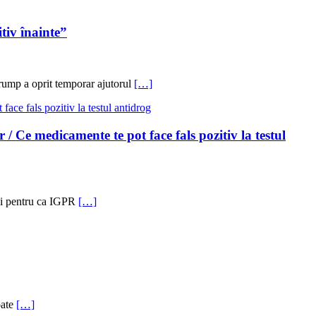
tiv înainte”
Trump a oprit temporar ajutorul
[…]
 Ce medicamente te pot face fals pozitiv la testul
uții pentru ca IGPR
[…]
oate
[…]