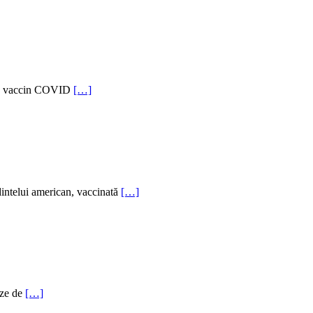
e de vaccin COVID
[…]
edintelui american, vaccinată
[…]
oze de
[…]