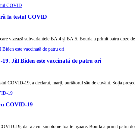
ară la testul COVID
na care vizează subvariantele BA.4 și BA.5. Bourla a primit patru doz
9. Jill Biden este vaccinată de patru ori
testul COVID-19, a declarat, marți, purtătorul său de cuvânt. Soția preș
entru COVID-19
ru COVID-19, dar a avut simptome foarte ușoare. Bourla a primit patru d