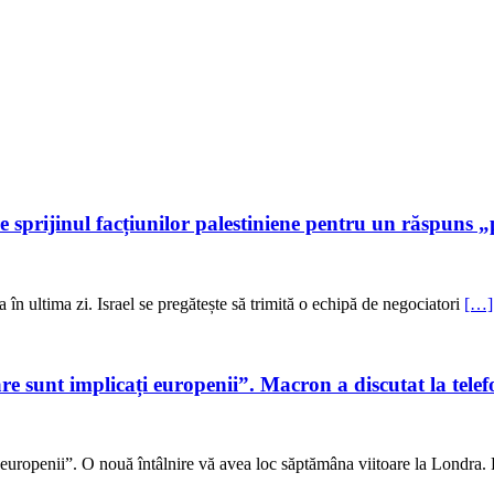
prijinul facțiunilor palestiniene pentru un răspuns „p
 în ultima zi. Israel se pregătește să trimită o echipă de negociatori
[…]
re sunt implicați europenii”. Macron a discutat la telef
 europenii”. O nouă întâlnire vă avea loc săptămâna viitoare la Londra. 