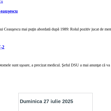
Ceauşescu
imului Ceauşescu mai puţin abordată după 1989: Rolul pozitiv jucat de me
V-2
tomele sunt uşoare, a precizat medicul. Şeful DSU a mai anunţat că va