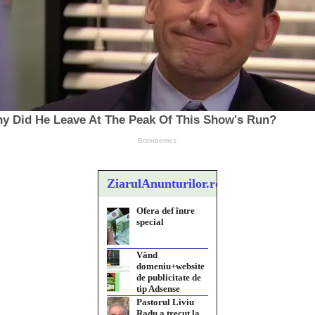
ZiarulAnunturilor.ro
Ofera def între
special
Vând
domeniu+website
de publicitate de
tip Adsense
Pastorul Liviu
Radu a trecut la