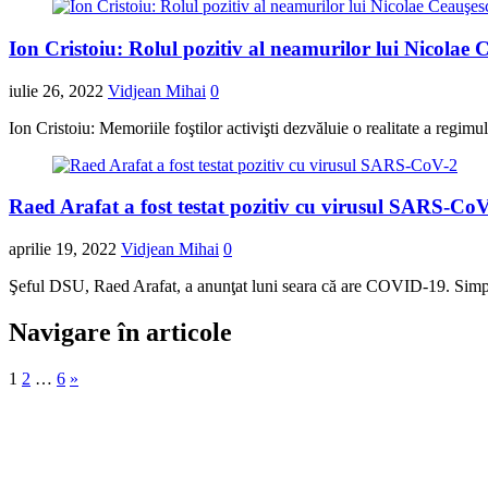
Ion Cristoiu: Rolul pozitiv al neamurilor lui Nicolae 
iulie 26, 2022
Vidjean Mihai
0
Ion Cristoiu: Memoriile foştilor activişti dezvăluie o realitate a reg
Raed Arafat a fost testat pozitiv cu virusul SARS-Co
aprilie 19, 2022
Vidjean Mihai
0
Şeful DSU, Raed Arafat, a anunţat luni seara că are COVID-19. Simp
Navigare în articole
1
2
…
6
»