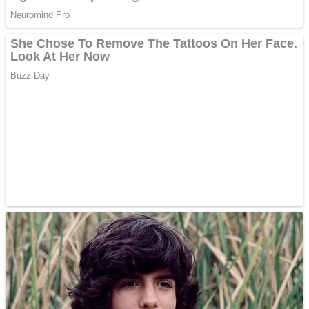
Apartamente 2 camere
Aplică acum pentru toate
tipurile de împrumuturi
și obține bani urgent!
Curatare canapele
Bucuresti. Curatare
profesionala