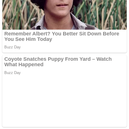
Website de tip Adsense cu
domeniu adzeige.ro
Vând sticlă cu vin din
1958 Murfatlar
Chardonnay