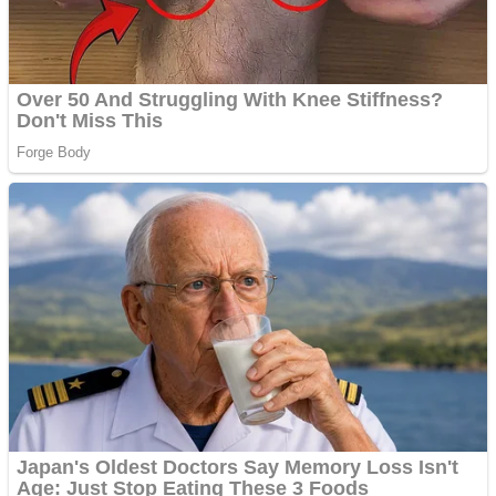
Cutit cositoare KUHN
Creez aplicatie
ANDROID pentru siteul
tau
Creez aplicatie
ANDROID pentru siteul
tau
Anuntul tau apare in mai
multe ziare online