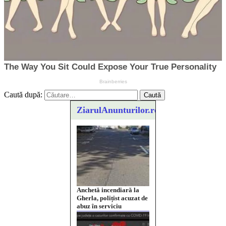
Caută după:
ZiarulAnunturilor.ro
Anchetă incendiară la
Gherla, polițist acuzat de
abuz în serviciu