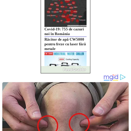
Covid-19: 755 de cazuri
noi în România
Răcitor de apă CW5000
pentru freze cu laser fără
metale
Răcitor de apă CW5000
pentru freze cu laser fără
metale