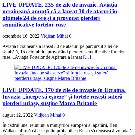
LIVE UPDATE. 235 de zile de invazie. Aviația
ucraineană anunță că a lansat 30 de atacuri în
ultimele 24 de ore și a provocat pierderi
semnificative forțelor ruse
octombrie 16, 2022
Vidjean Mihai
0
Aviația ucraineană a lansat 30 de atacuri pe parcursul zilei de
sâmbătă, 15 octombrie, provocând pierderi semnificative forțelor
ruse. „Aviația Forțelor de Apărare a lansat
[…]
LIVE UPDATE. 170 de zile de invazie în Ucraina.
Invazia „începe să eșueze” și forțele rusești suferă
pierderi uriașe, susține Marea Britanie
august 12, 2022
Vidjean Mihai
0
În cadrul unei reuniuni a miniștrilor europeni ai apărării, Ben
Wallace afirmă că este puțin probabil ca Rusia să reușească vreodată