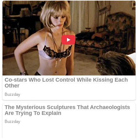
Împrumut si investitii
Ofera def între special
Vând domeniu+website
de publicitate de tip
Adsense