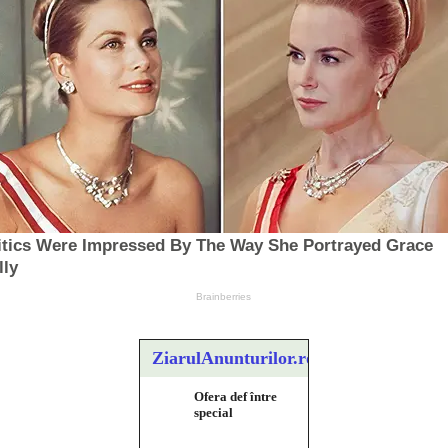
ZiarulAnunturilor.ro
Ofera def între
special