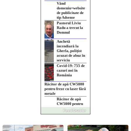
Vând
domeniu+website
de publicitate de
tip Adsense
Pastorul Liviu
Radu a trecut la
Domnul
Anchetă
incendiară la
Gherla, polițist
acuzat de abuz în
serviciu
Covid-19: 755 de
cazuri noi în
România
Răcitor de apă CW5000
pentru freze cu laser fără
metale
Răcitor de apă
CW5000 pentru
freze cu laser fără
metale
Cutit cositoare
KUHN