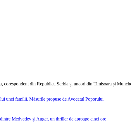
dia, corespondent din Republica Serbia și uneori din Timișoara și Munc
iului unei familii. Măsurile propuse de Avocatul Poporului
intre Medvedev și Auger, un thriller de aproape cinci ore