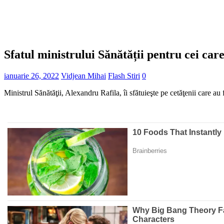
Sfatul ministrului Sănătății pentru cei car
ianuarie 26, 2022
Vidjean Mihai
Flash Stiri
0
Ministrul Sănătăţii, Alexandru Rafila, îi sfătuieşte pe cetăţenii care a