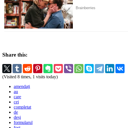
Share this:
(Visited 8 times, 1 visits today)
amendați
au
care
cei
completat
de
deși
formularul
fost