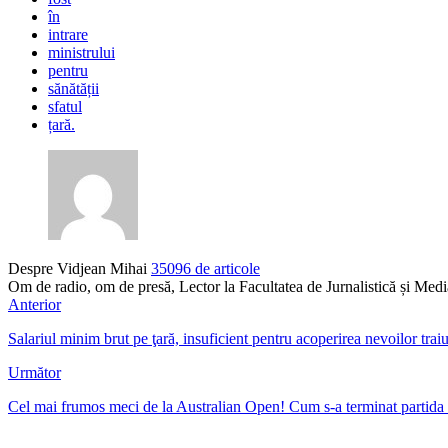
în
intrare
ministrului
pentru
sănătății
sfatul
țară.
Despre Vidjean Mihai
35096 de articole
Om de radio, om de presă, Lector la Facultatea de Jurnalistică și Me
Anterior
Salariul minim brut pe ţară, insuficient pentru acoperirea nevoilor tra
Următor
Cel mai frumos meci de la Australian Open! Cum s-a terminat partida d