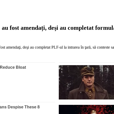
e au fost amendați, deşi au completat formul
u fost amendaţi, deşi au completat PLF-ul la intrarea în ţară, să conteste