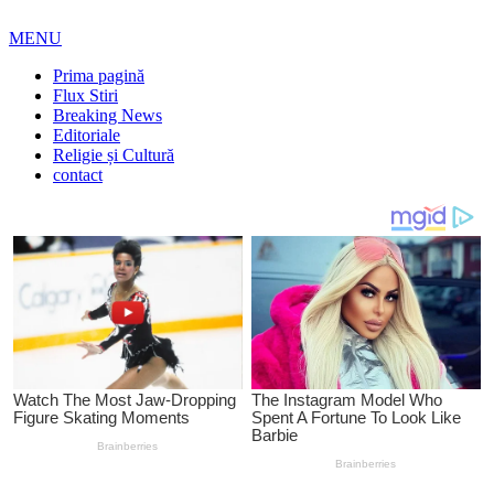
MENU
Prima pagină
Flux Stiri
Breaking News
Editoriale
Religie și Cultură
contact