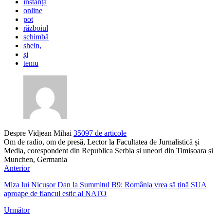
instanță
online
pot
războiul
schimbă
shein,
și
temu
Despre Vidjean Mihai
35097 de articole
Om de radio, om de presă, Lector la Facultatea de Jurnalistică și
Media, corespondent din Republica Serbia și uneori din Timișoara și
Munchen, Germania
Anterior
Miza lui Nicușor Dan la Summitul B9: România vrea să țină SUA
aproape de flancul estic al NATO
Următor