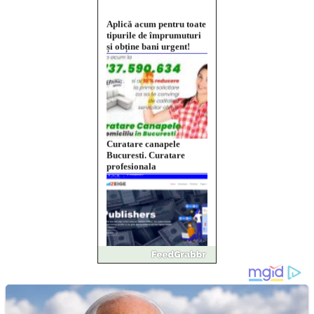
Curatare canapele
Bucuresti. Curatare
profesionala
Website de tip Adsense cu
domeniu adzeige.ro
Vând sticlă cu vin din
1958 Murfatlar
Chardonnay