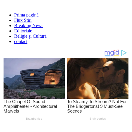
Prima pagină
Flux Stiri
Breaking News
Editoriale
Religie și Cultură
contact