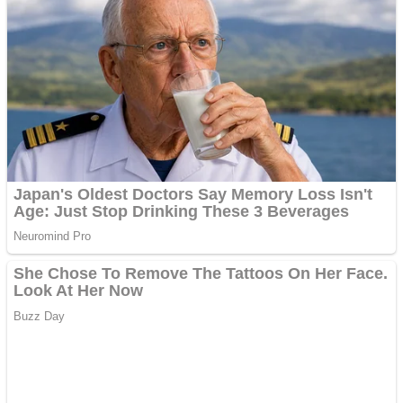
Împrumut si investitii
Ofera def între special
Vând domeniu+website
de publicitate de tip
Adsense