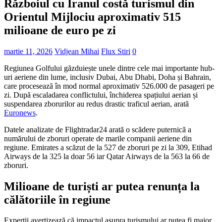
Războiul cu Iranul costă turismul din
Orientul Mijlociu aproximativ 515
milioane de euro pe zi
martie 11, 2026
Vidjean Mihai
Flux Stiri
0
Regiunea Golfului găzduiește unele dintre cele mai importante hub-
uri aeriene din lume, inclusiv Dubai, Abu Dhabi, Doha și Bahrain,
care procesează în mod normal aproximativ 526.000 de pasageri pe
zi. După escaladarea conflictului, închiderea spațiului aerian și
suspendarea zborurilor au redus drastic traficul aerian, arată
Euronews
.
Datele analizate de Flightradar24 arată o scădere puternică a
numărului de zboruri operate de marile companii aeriene din
regiune. Emirates a scăzut de la 527 de zboruri pe zi la 309, Etihad
Airways de la 325 la doar 56 iar Qatar Airways de la 563 la 66 de
zboruri.
Milioane de turiști ar putea renunța la
călătoriile în regiune
Experții avertizează că impactul asupra turismului ar putea fi major