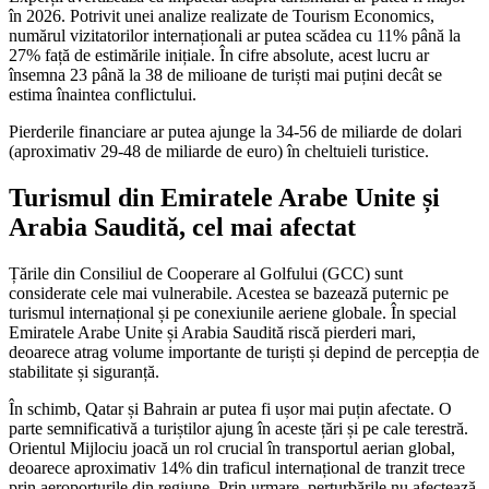
în 2026. Potrivit unei analize realizate de Tourism Economics,
numărul vizitatorilor internaționali ar putea scădea cu 11% până la
27% față de estimările inițiale. În cifre absolute, acest lucru ar
însemna 23 până la 38 de milioane de turiști mai puțini decât se
estima înaintea conflictului.
Pierderile financiare ar putea ajunge la 34-56 de miliarde de dolari
(aproximativ 29-48 de miliarde de euro) în cheltuieli turistice.
Turismul din Emiratele Arabe Unite și
Arabia Saudită, cel mai afectat
Țările din Consiliul de Cooperare al Golfului (GCC) sunt
considerate cele mai vulnerabile. Acestea se bazează puternic pe
turismul internațional și pe conexiunile aeriene globale. În special
Emiratele Arabe Unite și Arabia Saudită riscă pierderi mari,
deoarece atrag volume importante de turiști și depind de percepția de
stabilitate și siguranță.
În schimb, Qatar și Bahrain ar putea fi ușor mai puțin afectate. O
parte semnificativă a turiștilor ajung în aceste țări și pe cale terestră.
Orientul Mijlociu joacă un rol crucial în transportul aerian global,
deoarece aproximativ 14% din traficul internațional de tranzit trece
prin aeroporturile din regiune. Prin urmare, perturbările nu afectează