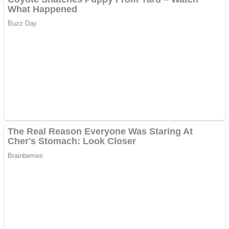
Răcitor de apă CW5000
pentru freze cu laser fără
metale
Răcitor de apă CW5000
pentru freze cu laser fără
metale
Cutit cositoare KUHN