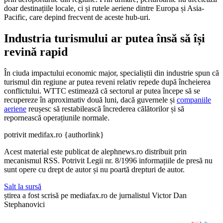
doar destinațiile locale, ci și rutele aeriene dintre Europa și Asia-
Pacific, care depind frecvent de aceste hub-uri.
Industria turismului ar putea însă să își
revină rapid
În ciuda impactului economic major, specialiștii din industrie spun că
turismul din regiune ar putea reveni relativ repede după încheierea
conflictului. WTTC estimează că sectorul ar putea începe să se
recupereze în aproximativ două luni, dacă guvernele și
companiile
aeriene
reușesc să restabilească încrederea călătorilor și să
repornească operațiunile normale.
potrivit medifax.ro {authorlink}
Acest material este publicat de alephnews.ro distribuit prin
mecanismul RSS. Potrivit Legii nr. 8/1996 informațiile de presă nu
sunt opere cu drept de autor și nu poartă drepturi de autor.
Salt la sursă
știrea a fost scrisă pe mediafax.ro de jurnalistul Victor Dan
Stephanovici