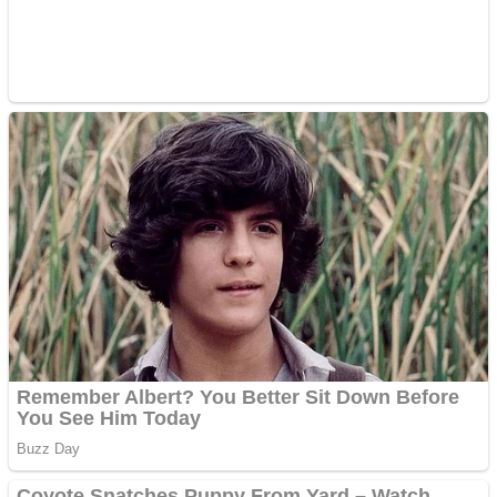
Pastorul Liviu Radu a
trecut la Domnul
Anchetă incendiară la
Gherla, polițist acuzat de
abuz în serviciu
Covid-19: 755 de cazuri
noi în România