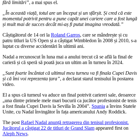
fără limitări”
, a mai spus el.
„În această viață, totul are un început și un sfârșit. Și cred că este
momentul potrivit pentru a pune capăt unei cariere care a fost lungă
și mult mai de succes decât mi-aș fi putut imagina vreodată.”
Câștigătorul de 14 ori la
Roland Garros
, care se mândrește și cu
patru titluri la US Open și a câștigat Wimbledon în 2008 și 2010, s-a
luptat cu diverse accidentări în ultimii ani.
Nadal a recunoscut în luna mai a anului trecut că se află la final de
carieră și că speră să poată juca un ultim an în turneu în 2024.
„Sunt foarte încântat că ultimul meu turneu va fi finala Cupei Davis
și că îmi voi reprezenta țara”
, a declarat starul tenisului în postarea
video.
El a spus că turneul va aduce un final potrivit carierei sale, deoarece
„una dintre primele mele mari bucurii ca jucător profesionist de tenis
a fost finala Cupei Davis la Sevilla în 2004”.
Spania
a învins Statele
Unite, cu Nadal învingător în fața americanului Andy Roddick.
The post
Rafael Nadal anunță retragerea din tenisul profesionist.
Jucătorul a câștigat 22 de titluri de Grand Slam
appeared first on
Aleph News
.