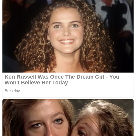
domeniu adzeige.ro
Vând sticlă cu vin din
1958 Murfatlar
Chardonnay
Împrumut si investitii