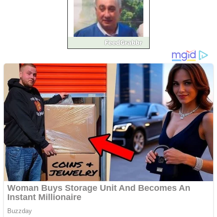
Pastorul Liviu Radu a
trecut la Domnul
Anchetă incendiară la
Gherla, polițist acuzat de
abuz în serviciu
Covid-19: 755 de cazuri
noi în România