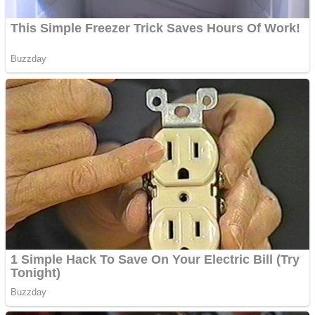
Aplică acum pentru toate
tipurile de împrumuturi
și obține bani urgent!
Curatare canapele
Bucuresti. Curatare
profesionala
Website de tip Adsense cu