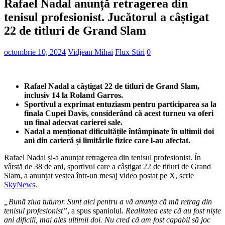
Rafael Nadal anunță retragerea din
tenisul profesionist. Jucătorul a câștigat
22 de titluri de Grand Slam
octombrie 10, 2024
Vidjean Mihai
Flux Stiri
0
Rafael Nadal a câștigat 22 de titluri de Grand Slam,
inclusiv 14 la Roland Garros.
Sportivul a exprimat entuziasm pentru participarea sa la
finala Cupei Davis, considerând că acest turneu va oferi
un final adecvat carierei sale.
Nadal a menționat dificultățile întâmpinate în ultimii doi
ani din carieră și limitările fizice care l-au afectat.
Rafael Nadal și-a anunțat retragerea din tenisul profesionist. În
vârstă de 38 de ani, sportivul care a câștigat 22 de titluri de Grand
Slam, a anunțat vestea într-un mesaj video postat pe X, scrie
SkyNews
.
„Bună ziua tuturor. Sunt aici pentru a vă anunța că mă retrag din
tenisul profesionist”
, a spus spaniolul.
Realitatea este că au fost niște
ani dificili, mai ales ultimii doi. Nu cred că am fost capabil să joc