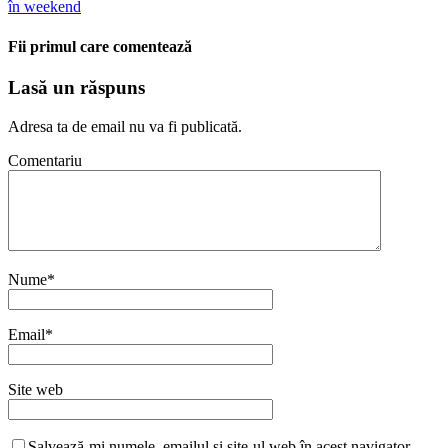
în weekend
Fii primul care comentează
Lasă un răspuns
Adresa ta de email nu va fi publicată.
Comentariu
Nume
*
Email
*
Site web
Salvează-mi numele, emailul și site-ul web în acest navigator