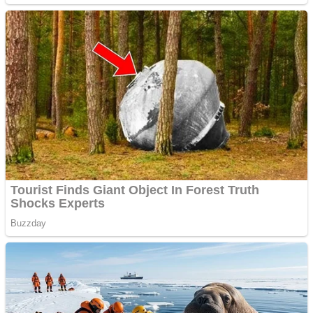
Răcitor de apă CW5000
pentru freze cu laser fără
metale
Răcitor de apă CW5000
pentru freze cu laser fără
metale
Cutit cositoare KUHN