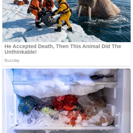
Creez aplicatie
ANDROID pentru siteul
tau
Creez aplicatie
ANDROID pentru siteul
tau
Anuntul tau apare in mai
multe ziare online
Apartamente 2 camere