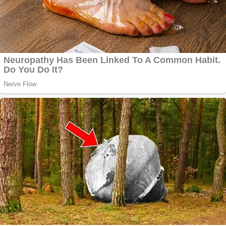
CW5000 pentru
freze cu laser fără
metale
Cutit cositoare
KUHN
Creez aplicatie
ANDROID pentru
siteul tau