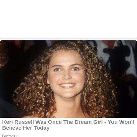
Website de tip
Adsense cu domeniu
adzeige.ro
Vând sticlă cu vin din
1958 Murfatlar
Chardonnay
Împrumut si
investitii