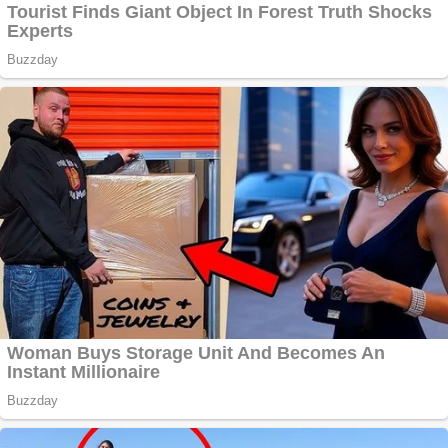
Creez aplicatie
ANDROID pentru
siteul tau
Anuntul tau apare in
mai multe ziare
online
Apartamente 2
camere