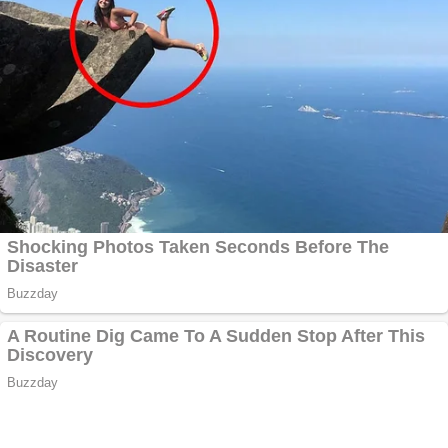
Aplică acum pentru
toate tipurile de
împrumuturi și
obține bani urgent!
Curatare canapele
Bucuresti. Curatare
profesionala