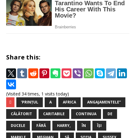
Share this:
(Visited 34 times, 1 visits today)
'PRINŢUL
A
AFRICA
ANGAJAMENTELE”
CĂLĂTORIT
CARITABILE
CONTINUA
DE
DUCELE
FĂRĂ
HARRY,
ÎN
ÎŞI
MARKLE
MEGHAN
SĂ
SOŢIA
SUSSEX