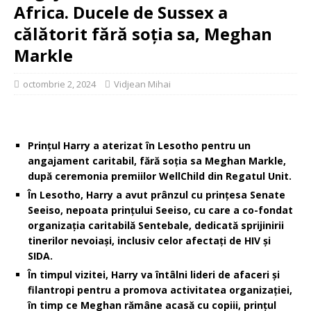
Africa. Ducele de Sussex a
călătorit fără soția sa, Meghan
Markle
octombrie 2, 2024
Vidjean Mihai
Prințul Harry a aterizat în Lesotho pentru un
angajament caritabil, fără soția sa Meghan Markle,
după ceremonia premiilor WellChild din Regatul Unit.
În Lesotho, Harry a avut prânzul cu prințesa Senate
Seeiso, nepoata prințului Seeiso, cu care a co-fondat
organizația caritabilă Sentebale, dedicată sprijinirii
tinerilor nevoiași, inclusiv celor afectați de HIV și
SIDA.
În timpul vizitei, Harry va întâlni lideri de afaceri și
filantropi pentru a promova activitatea organizației,
în timp ce Meghan rămâne acasă cu copiii, prințul