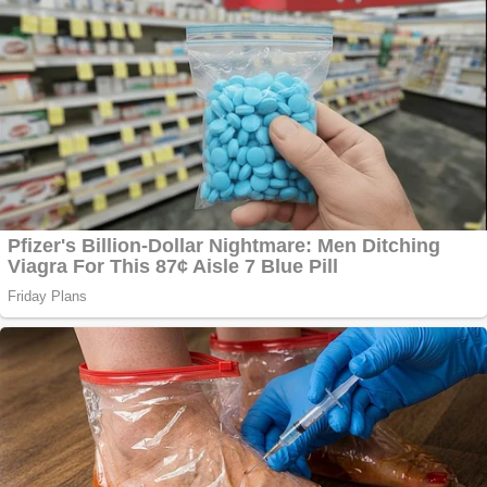
serviciu
Covid-19: 755 de
cazuri noi în
România
Răcitor de apă
CW5000 pentru
freze cu laser fără
metale
Răcitor de apă