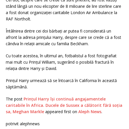
stând lângă un nou elicopter de 8 milioane de lire sterline care
a fost donat organizației caritabile London Air Ambulance la
RAF Northolt.
Întâlnirea dintre cei doi bărbați ar putea fi considerată un
afront la adresa prințului Harry, despre care se crede că a fost
cândva în relații amicale cu familia Beckham.
Cu toate acestea, în ultimul an, fotbalistul a fost fotografiat
mai mult cu Prințul William, sugerând o posibilă fractură în
relația dintre Harry și David.
Prințul Harry urmează să se întoarcă în California în această
săptămână.
The post
Prințul Harry își continuă angajamentele
caritabile în Africa. Ducele de Sussex a călătorit fără soția
sa, Meghan Markle
appeared first on
Aleph News
.
potrivit alephnews