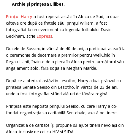
Archie și prințesa Lilibet.
Prințul Harry
a fost reperat astăzi în Africa de Sud, la doar
câteva ore după ce fratele său, prințul William, a fost
fotografiat la un eveniment cu legenda fotbalului David
Beckham, scrie
Express
.
Ducele de Sussex, în vârstă de 40 de ani, a participat aseară la
o ceremonie de decernare a premiilor pentru WellChild în
Regatul Unit, înainte de a pleca în Africa pentru următorul său
angajament solo, fără soția sa Meghan Markle.
După ce a aterizat astăzi în Lesotho, Harry a luat prânzul cu
prințesa Senate Seeiso din Lesotho, în vârstă de 23 de ani,
unde a fost fotografiat stând alături de tânăra regină.
Prințesa este nepoata prințului Seeiso, cu care Harry a co-
fondat organizația sa caritabilă Sentebale, axată pe tineret.
Organizația de caritate își propune să ajute tinerii nevoiași din
Africa, inclusiv pe cei cu HIV și SIDA.