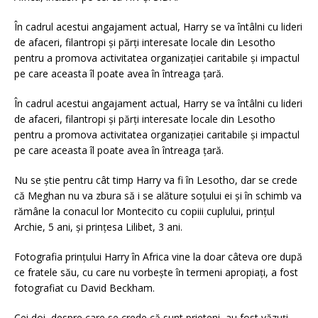
În cadrul acestui angajament actual, Harry se va întâlni cu lideri
de afaceri, filantropi și părți interesate locale din Lesotho
pentru a promova activitatea organizației caritabile și impactul
pe care aceasta îl poate avea în întreaga țară.
În cadrul acestui angajament actual, Harry se va întâlni cu lideri
de afaceri, filantropi și părți interesate locale din Lesotho
pentru a promova activitatea organizației caritabile și impactul
pe care aceasta îl poate avea în întreaga țară.
Nu se știe pentru cât timp Harry va fi în Lesotho, dar se crede
că Meghan nu va zbura să i se alăture soțului ei și în schimb va
rămâne la conacul lor Montecito cu copiii cuplului, prințul
Archie, 5 ani, și prințesa Lilibet, 3 ani.
Fotografia prințului Harry în Africa vine la doar câteva ore după
ce fratele său, cu care nu vorbește în termeni apropiați, a fost
fotografiat cu David Beckham.
Cei doi, despre care se crede că sunt prieteni, au fost văzuți