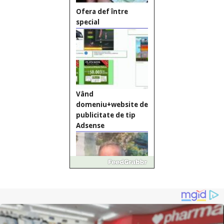
Vând
domeniu+website de
publicitate de tip
Adsense
Pastorul Liviu Radu a
trecut la Domnul
Anchetă incendiară
la Gherla, polițist
acuzat de abuz în