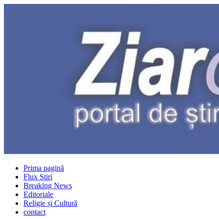
Prima pagină
Flux Stiri
Breaking News
Editoriale
Religie și Cultură
contact