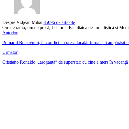
Despre Vidjean Mihai
35096 de articole
Om de radio, om de presă, Lector la Facultatea de Jurnalistică și Me
Anterior
Primarul Brașovului, în conflict cu presa locală. Jurnaliștii au părăsit 
Următor
Cristiano Ronaldo, „aroganță” de superstar: cu cine a mers în vacanță