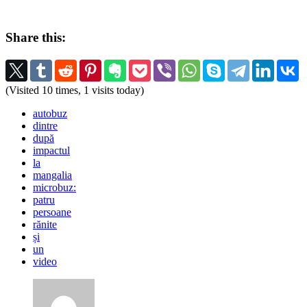
Share this:
(Visited 10 times, 1 visits today)
autobuz
dintre
după
impactul
la
mangalia
microbuz:
patru
persoane
rănite
și
un
video