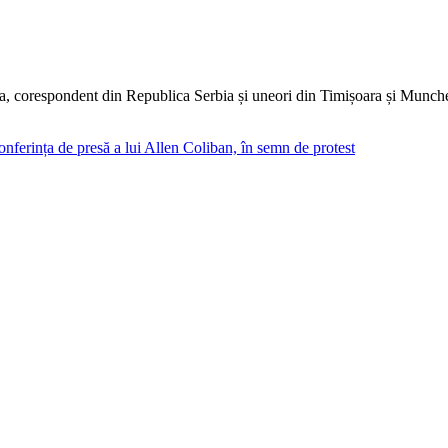
dia, corespondent din Republica Serbia și uneori din Timișoara și Munc
conferința de presă a lui Allen Coliban, în semn de protest