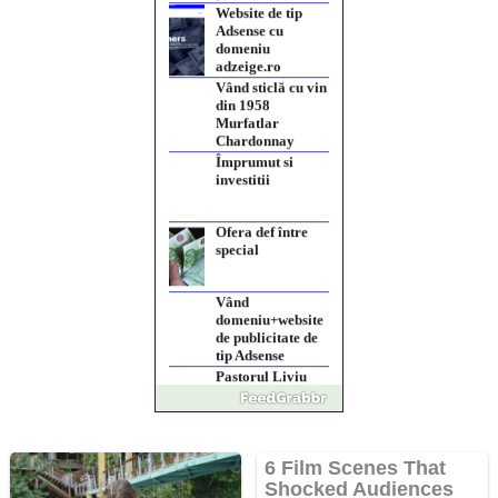
Website de tip
Adsense cu
domeniu
adzeige.ro
Vând sticlă cu vin
din 1958
Murfatlar
Chardonnay
Împrumut si
investitii
Ofera def între
special
Vând
domeniu+website
de publicitate de
tip Adsense
Pastorul Liviu
Radu a trecut la
Domnul
Anchetă
incendiară la
Gherla, polițist