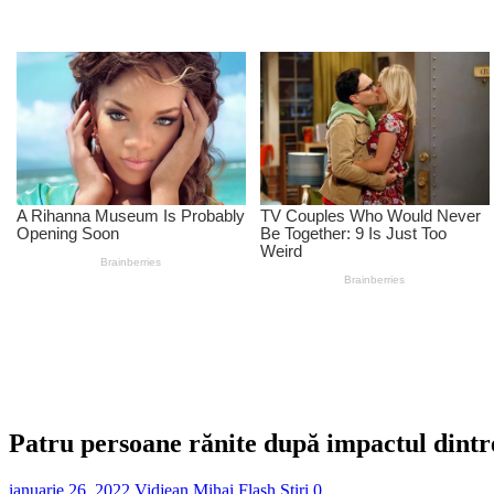
Patru persoane rănite după impactul dint
ianuarie 26, 2022
Vidjean Mihai
Flash Stiri
0