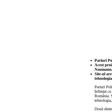
Pariuri Po
Acest proi
Naumann
Site-ul ar
tehnologia
Pariuri Pol
înființat c
România. Si
tehnologia,
Două dintre