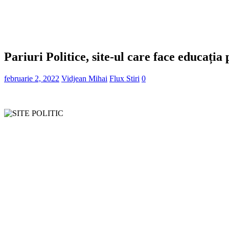
Pariuri Politice, site-ul care face educația 
februarie 2, 2022
Vidjean Mihai
Flux Stiri
0