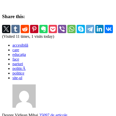
Share this:
(Visited 11 times, 1 visits today)
accesibilă
care
educația
face
pariuri
politicĂ
politice
site-ul
Despre Vidjean Mihai
35097 de articole