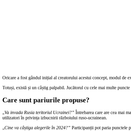
Oricare a fost gândul inițial al creatorului acestui concept, modul de 
Totuși, există și un câștig palpabil. Jucătorul cu cele mai multe puncte
Care sunt pariurile propuse?
„
Va invada Rusia teritoriul Ucrainei?”
Întrebarea care are cea mai mar
utilizatori în privința izbucnirii războiului ruso-ucrainean.
„
Cine va câștiga alegerile în 2024?”
Participanții pot paria puncte