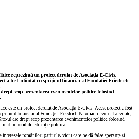
litice reprezintă un proiect derulat de Asociația E-Civis.
ect a fost înființat cu sprijinul financiar al Fundației Friedrich
.
e drept scop prezentarea evenimentelor politice folosind
.
itice este un proiect derulat de Asociația E-Civis. Acest proiect a fost
u sprijinul financiar al Fundației Friedrich Naumann pentru Libertate,
te-ul are drept scop prezentarea evenimentelor politice folosind
 fiind un mod de educație politică.
 interesele românilor: pariurile, viciu care ne dă false speranțe și