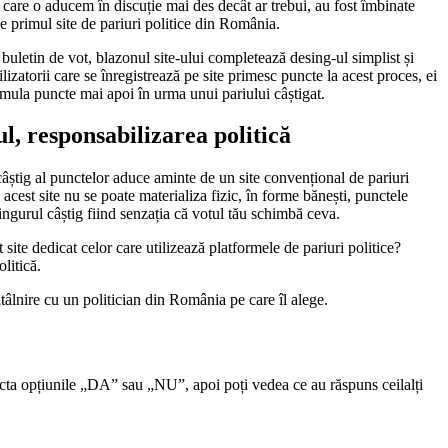
e care o aducem în discuție mai des decât ar trebui, au fost îmbinate
e primul site de pariuri politice din România.
buletin de vot, blazonul site-ului completează desing-ul simplist și
ilizatorii care se înregistrează pe site primesc puncte la acest proces, ei
mula puncte mai apoi în urma unui pariului câștigat.
ul, responsabilizarea politică
știg al punctelor aduce aminte de un site convențional de pariuri
e acest site nu se poate materializa fizic, în forme bănești, punctele
singurul câștig fiind senzația că votul tău schimbă ceva.
t site dedicat celor care utilizează platformele de pariuri politice?
litică.
tâlnire cu un politician din România pe care îl alege.
lecta opțiunile „DA” sau „NU”, apoi poți vedea ce au răspuns ceilalți