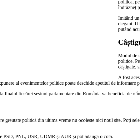
politica, p
îndrăzneț p
Imitând un 
elegant. Ut
putând acu
Câștig
Modul de câ
politice. P
câștigate, 
A fost aces
expunere al evenimentelor politice poate deschide apetitul de informare po
 la finalul fiecărei sesiuni parlamentare din România va beneficia de o în
e greutate politică din ultima vreme nu ocolește nici noul site. Poți se
le pe PSD, PNL, USR, UDMR și AUR și pot adăuga o cotă.