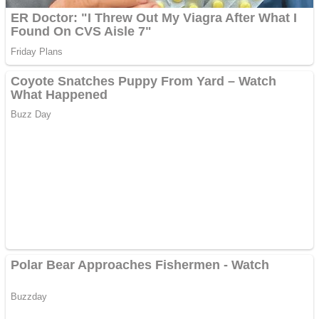
Pastorul Liviu Radu a
trecut la Domnul
Anchetă incendiară la
Gherla, polițist acuzat de
abuz în serviciu
Covid-19: 755 de cazuri
noi în România
Răcitor de apă CW5000
pentru freze cu laser fără
metale