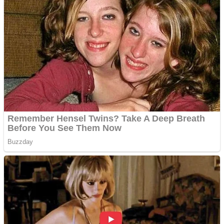
tau
Creez aplicatie
ANDROID pentru siteul
tau
Anuntul tau apare in mai
multe ziare online
Apartamente 2 camere