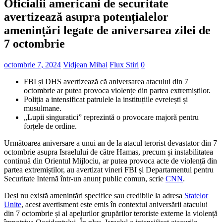
Oficialii americani de securitate
avertizează asupra potențialelor
amenințări legate de aniversarea zilei de
7 octombrie
octombrie 7, 2024
Vidjean Mihai
Flux Stiri
0
FBI și DHS avertizează că aniversarea atacului din 7
octombrie ar putea provoca violențe din partea extremiștilor.
Poliția a intensificat patrulele la instituțiile evreiești și
musulmane.
„Lupii singuratici” reprezintă o provocare majoră pentru
forțele de ordine.
Următoarea aniversare a unui an de la atacul terorist devastator din 7
octombrie asupra Israelului de către Hamas, precum și instabilitatea
continuă din Orientul Mijlociu, ar putea provoca acte de violență din
partea extremiștilor, au avertizat vineri FBI și Departamentul pentru
Securitate Internă într-un anunț public comun, scrie
CNN
.
Deși nu există amenințări specifice sau credibile la adresa
Statelor
Unite
, acest avertisment este emis în contextul aniversării atacului
din 7 octombrie și al apelurilor grupărilor teroriste externe la violență