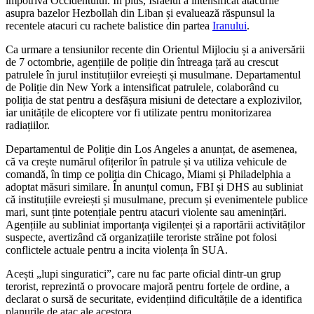
împotriva Occidentului. În plus, Israelul a intensificat atacurile
asupra bazelor Hezbollah din Liban și evaluează răspunsul la
recentele atacuri cu rachete balistice din partea
Iranului
.
Ca urmare a tensiunilor recente din Orientul Mijlociu și a aniversării
de 7 octombrie, agențiile de poliție din întreaga țară au crescut
patrulele în jurul instituțiilor evreiești și musulmane. Departamentul
de Poliție din New York a intensificat patrulele, colaborând cu
poliția de stat pentru a desfășura misiuni de detectare a explozivilor,
iar unitățile de elicoptere vor fi utilizate pentru monitorizarea
radiațiilor.
Departamentul de Poliție din Los Angeles a anunțat, de asemenea,
că va crește numărul ofițerilor în patrule și va utiliza vehicule de
comandă, în timp ce poliția din Chicago, Miami și Philadelphia a
adoptat măsuri similare. În anunțul comun, FBI și DHS au subliniat
că instituțiile evreiești și musulmane, precum și evenimentele publice
mari, sunt ținte potențiale pentru atacuri violente sau amenințări.
Agențiile au subliniat importanța vigilenței și a raportării activităților
suspecte, avertizând că organizațiile teroriste străine pot folosi
conflictele actuale pentru a incita violența în SUA.
Acești „lupi singuratici”, care nu fac parte oficial dintr-un grup
terorist, reprezintă o provocare majoră pentru forțele de ordine, a
declarat o sursă de securitate, evidențiind dificultățile de a identifica
planurile de atac ale acestora.