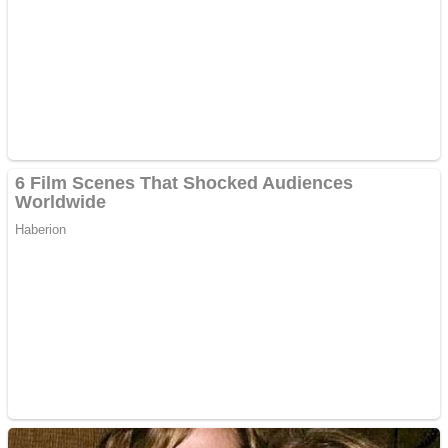
Răcitor de apă CW5000
pentru freze cu laser fără
metale
Cutit cositoare KUHN
Creez aplicatie
ANDROID pentru siteul