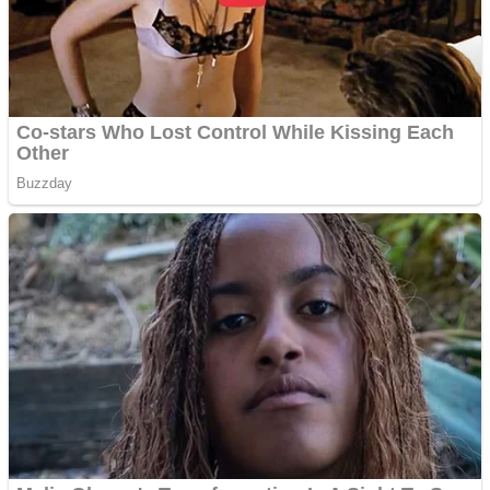
Aplică acum pentru toate
tipurile de împrumuturi
și obține bani urgent!
Curatare canapele
Bucuresti. Curatare
profesionala
Website de tip Adsense cu
domeniu adzeige.ro