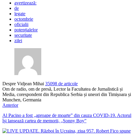
avertizează:
de
legate
octombrie
oficialii
potențialelor
securitate
zilei
Despre Vidjean Mihai
35098 de articole
Om de radio, om de presă, Lector la Facultatea de Jurnalistică și
Media, corespondent din Republica Serbia și uneori din Timișoara și
Munchen, Germania
Anterior
Al Pacino a fost „aproape de moarte” din cauza COVID-19. Actorul
își lansează cartea de memorii, „Sonny Boy”