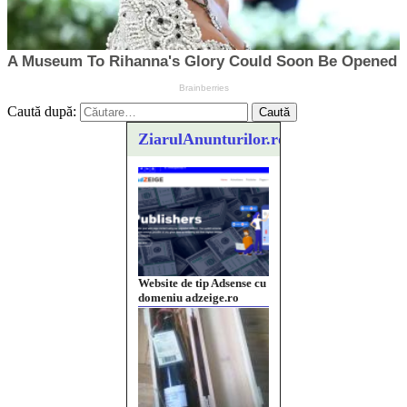
Caută după:
ZiarulAnunturilor.ro
Vând sticlă cu vin din
1958 Murfatlar
Chardonnay