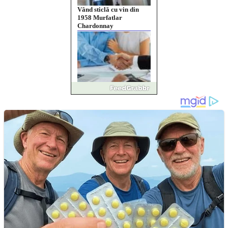
Împrumut si investitii
Ofera def între special
Vând domeniu+website
de publicitate de tip
Adsense