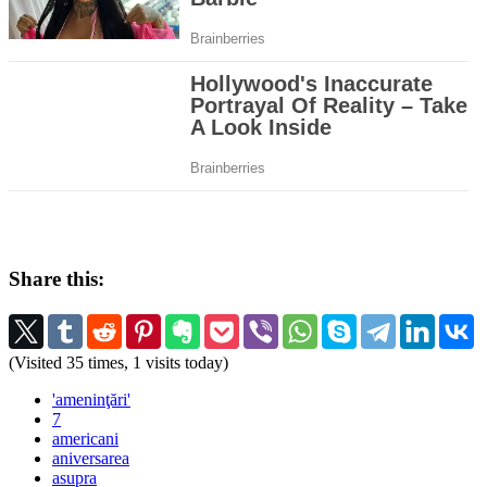
Share this:
(Visited 35 times, 1 visits today)
'ameninţări'
7
americani
aniversarea
asupra