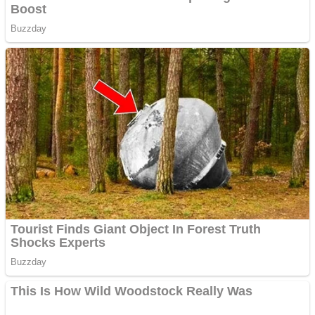
abuz în serviciu
Covid-19: 755 de cazuri
noi în România
Răcitor de apă CW5000
pentru freze cu laser fără
metale
Răcitor de apă CW5000
pentru freze cu laser fără
metale