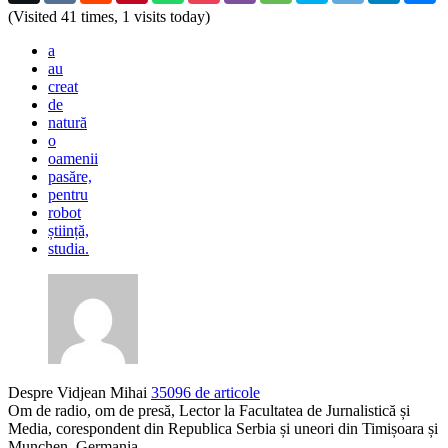
(Visited 41 times, 1 visits today)
a
au
creat
de
natură
o
oamenii
pasăre,
pentru
robot
știință,
studia.
Despre Vidjean Mihai
35096 de articole
Om de radio, om de presă, Lector la Facultatea de Jurnalistică și
Media, corespondent din Republica Serbia și uneori din Timișoara și
Munchen, Germania