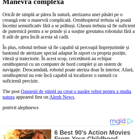
Manevră complexă
Oricât de simplă ar părea în natură, aterizarea unei păsări pe o
creangă este o manevră complicată. Ornithopterul trebuia să poată
încetini semnificativ fără a se prăbuși. Gheara trebuia să fie suficient
de puternică pentru a se prinde și a susține greutatea robotului fără a
fi atât de grea încât acesta să cadă.
În plus, robotul trebuie să fie capabil să perceapă împrejurimile și
bastonul de aterizare special adaptat în raport cu propria poziție,
viteză și traiectorie. În acest scop, cercetătorii au echipat
ornithopterul cu un computer de bord complet și un sistem de
navigație. Deocamdată, robotul poate ateriza doar în interior. Afară,
ornithopterul nu este încă capabil să localizeze o ramură cu
suficientă precizie.
The post
Oamenii de știință au creat o pasăre robot pentru a studia
natura
appeared first on
Aleph News
.
potrivit alephnews