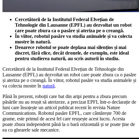
Cercetătorii de la Institutul Federal Elvețian de
Tehnologie din Lausanne (EPFL) au dezvoltat un robot
care poate zbura ca o pasăre și ateriza pe o creangă.
În viitor, robotul pasăre va studia animalele și va colecta
mostre în natură.
Deoarece robotul se poate deplasa mai silențios și mai
discret, fără elice, decât dronele, de exemplu, este ideal
pentru studierea naturii, au scris autorii în studiu.
Cercetătorii de la Institutul Federal Elvețian de Tehnologie din
Lausanne (EPFL) au dezvoltat un robot care poate zbura ca o pasăre
și ateriza pe o creangă. În viitor, robotul pasăre va studia animalele și
va colecta mostre în
natură
.
Până în prezent, roboții care bat din aripi pentru a zbura precum
păsările nu au reușit să aterizeze, a precizat EPFL într-o declarație de
luni care însoțește un articol publicat recent în revista Nature
Communications. Robotul pasăre EPFL, care cântărește 700 de
grame, este primul de acest fel care reușește acest lucru. Acesta
poate zbura independent până la o bară orizontală și se poate ține de
ea cu ghearele sale mecanice.