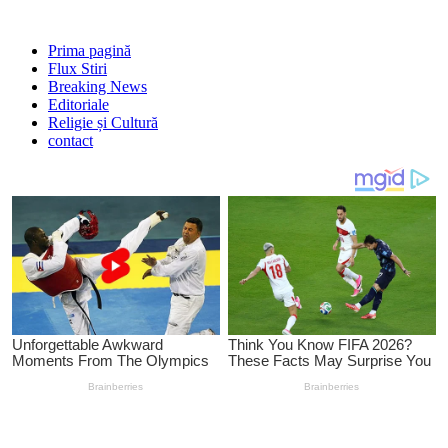
Prima pagină
Flux Stiri
Breaking News
Editoriale
Religie și Cultură
contact