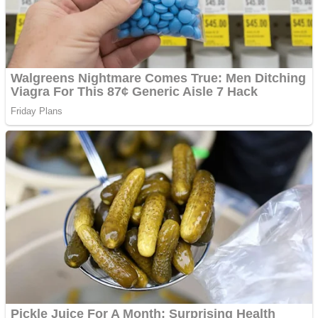
Vând domeniu+website
de publicitate de tip
Adsense
Pastorul Liviu Radu a
trecut la Domnul
Anchetă incendiară la
Gherla, polițist acuzat de