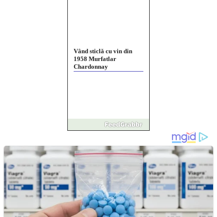
Vând sticlă cu vin din
1958 Murfatlar
Chardonnay
Împrumut si investitii
Ofera def între special