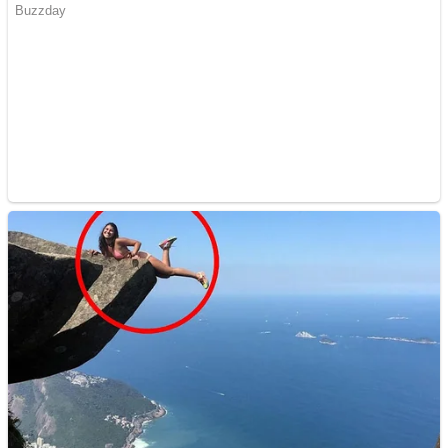
Cutit cositoare KUHN
Creez aplicatie
ANDROID pentru siteul
tau
Creez aplicatie
ANDROID pentru siteul
tau
Anuntul tau apare in mai