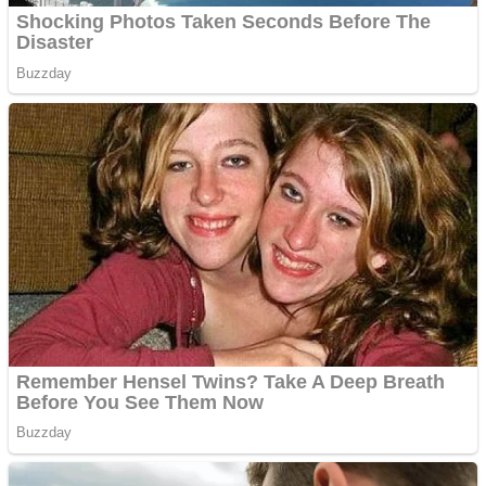
multe ziare online
Apartamente 2 camere
Aplică acum pentru toate
tipurile de împrumuturi
și obține bani urgent!