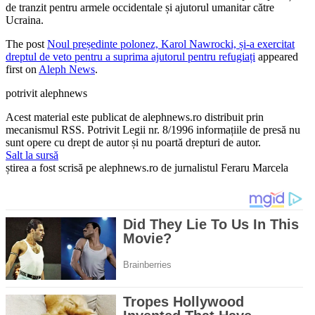
de tranzit pentru armele occidentale și ajutorul umanitar către
Ucraina.
The post
Noul președinte polonez, Karol Nawrocki, și-a exercitat
dreptul de veto pentru a suprima ajutorul pentru refugiați
appeared
first on
Aleph News
.
potrivit alephnews
Acest material este publicat de alephnews.ro distribuit prin
mecanismul RSS. Potrivit Legii nr. 8/1996 informațiile de presă nu
sunt opere cu drept de autor și nu poartă drepturi de autor.
Salt la sursă
știrea a fost scrisă pe alephnews.ro de jurnalistul Feraru Marcela