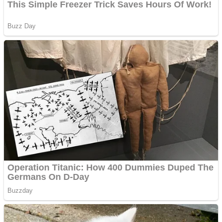
Aplică acum pentru toate
tipurile de împrumuturi
și obține bani urgent!
Curatare canapele
Bucuresti. Curatare
profesionala
Website de tip Adsense cu
domeniu adzeige.ro