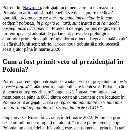
Potrivit lui
Nawrocki
, refugiații ucraineni care nu lucrează în
Polonia nu ar trebui să mai beneficieze de asigurare medicală
gratuită,
„deoarece acest lucru ne pune într-o situație în care
cetățenii polonezi, în propria lor țară, sunt tratați mai rău decât
oaspețîi noștri ucraineni”
. Proiectul de lege, propus de guvernul
pro-european și adoptat de parlament, prevedea prelungirea
ajutorului primit de copiii refugiaților ucraineni. Legea actuală expiră
la sfârșitul lunii septembrie, iar cea nouă trebuia să prelungească
acest ajutor până în martie 2026.
Cum a fost primit veto-ul prezidențial în
Polonia?
Potrivit confederației patronale Lewiatan, veto-ul președintelui
„este
o veste proastă
”, atât pentru ucrainenii care locuiesc în Polonia, cât
și pentru antreprenorii care îi angajează. Într-un comunicat, s-a
menționat că până la 80% dintre cetățenii ucraineni care locuiesc în
Polonia sunt angajați, „
ceea ce reprezintă una dintre cele mai mari
rate în rândul refugiaților de război din țările OCDE”.
După invazia Rusiei în Ucraina în februarie 2022, Polonia a primit
peste un milion de refugiați ucraineni, în mare parte femei și copii.
Polonia, un aliat fidel al Kievului, este, de asemenea, principala țară