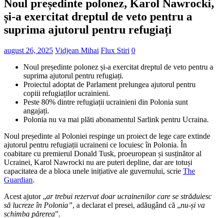
Noul președinte polonez, Karol Nawrocki,
și-a exercitat dreptul de veto pentru a
suprima ajutorul pentru refugiați
august 26, 2025
Vidjean Mihai
Flux Stiri
0
Noul președinte polonez și-a exercitat dreptul de veto pentru a
suprima ajutorul pentru refugiați.
Proiectul adoptat de Parlament prelungea ajutorul pentru
copiii refugiaților ucrainieni.
Peste 80% dintre refugiații ucrainieni din Polonia sunt
angajați.
Polonia nu va mai plăti abonamentul Sarlink pentru Ucraina.
Noul președinte al Poloniei respinge un proiect de lege care extinde
ajutorul pentru refugiații ucraineni ce locuiesc în Polonia. În
coabitare cu premierul Donald Tusk, proeuropean și susținător al
Ucrainei, Karol Nawrocki nu are puteri depline, dar are totuși
capacitatea de a bloca unele inițiative ale guvernului, scrie
The
Guardian
.
Acest ajutor „
ar trebui rezervat doar ucrainenilor care se străduiesc
să lucreze în Polonia”
, a declarat el presei, adăugând că „
nu-și va
schimba părerea
”.