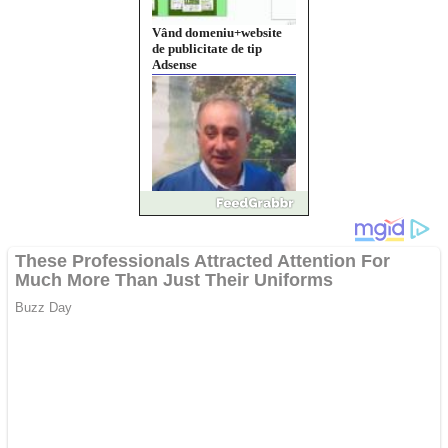
Pastorul Liviu Radu a
trecut la Domnul
Anchetă incendiară la
Gherla, polițist acuzat de
abuz în serviciu
Covid-19: 755 de cazuri
noi în România
Răcitor de apă CW5000