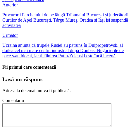
Anterior
Procurorii Parchetului de pe lângă Tribunalul București și judecătorii
Curților de Apel București, Târgu Mureș, Oradea și Iași își suspendă
activitatea
Următor
Ucraina anunță că trupele Rusiei au pătruns în Dnipropetrovsk, al
doilea cel mai mare centru industrial după Donbas. Negocierile de
pace s-au blocat, iar întâlnirea Putin-Zelenski este încă incertă
Fii primul care comentează
Lasă un răspuns
Adresa ta de email nu va fi publicată.
Comentariu