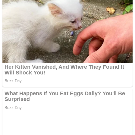
Vând sticlă cu vin din
1958 Murfatlar
Chardonnay
Împrumut si investitii