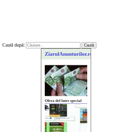
Caută după:
ZiarulAnunturilor.ro
Ofera def între special
Vând domeniu+website
de publicitate de tip
Adsense