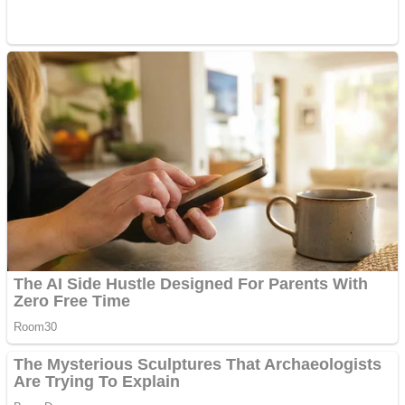
pentru freze cu laser fără
metale
Răcitor de apă CW5000
pentru freze cu laser fără
metale
Cutit cositoare KUHN