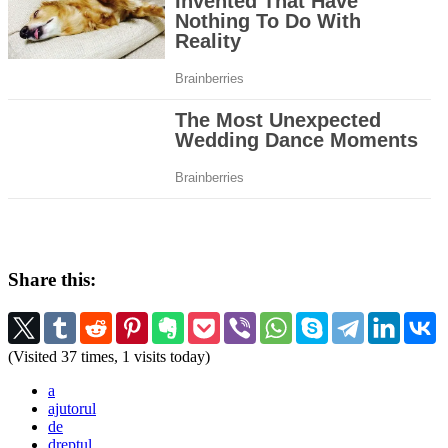
Share this:
(Visited 37 times, 1 visits today)
a
ajutorul
de
dreptul