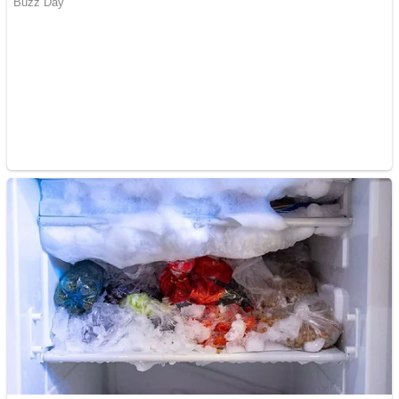
Creez aplicatie
ANDROID pentru siteul
tau
Creez aplicatie
ANDROID pentru siteul
tau
Anuntul tau apare in mai
multe ziare online
Apartamente 2 camere