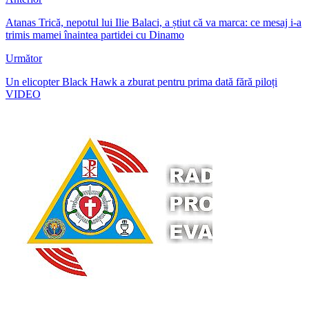
Atanas Trică, nepotul lui Ilie Balaci, a știut că va marca: ce mesaj i-a
trimis mamei înaintea partidei cu Dinamo
Următor
Un elicopter Black Hawk a zburat pentru prima dată fără piloți
VIDEO