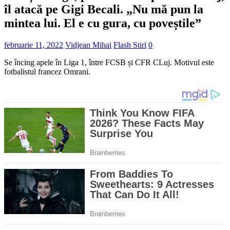
îl atacă pe Gigi Becali. „Nu mă pun la
mintea lui. El e cu gura, cu poveștile”
februarie 11, 2022
Vidjean Mihai
Flash Stiri
0
Se încing apele în Liga 1, între FCSB și CFR CLuj. Motivul este
fotbalistul francez Omrani.