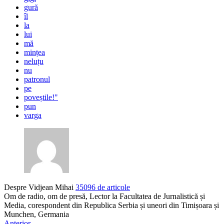
gură
îl
la
lui
mă
mințea
neluțu
nu
patronul
pe
poveștile!"
pun
varga
Despre Vidjean Mihai
35096 de articole
Om de radio, om de presă, Lector la Facultatea de Jurnalistică și
Media, corespondent din Republica Serbia și uneori din Timișoara și
Munchen, Germania
Anterior