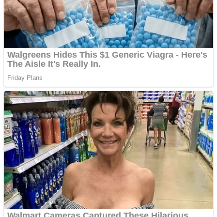
Vând domeniu+website
de publicitate de tip
Adsense
Pastorul Liviu Radu a
trecut la Domnul
Anchetă incendiară la