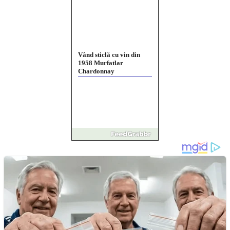
Vând sticlă cu vin din
1958 Murfatlar
Chardonnay
Împrumut si investitii
Ofera def între special