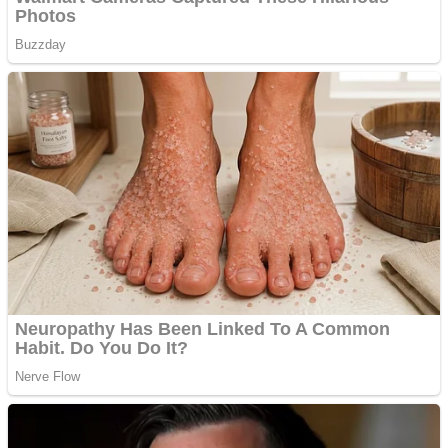
Gherla, polițist acuzat de
abuz în serviciu
Covid-19: 755 de cazuri
noi în România
Răcitor de apă CW5000
pentru freze cu laser fără
metale
Răcitor de apă CW5000
pentru freze cu laser fără
metale