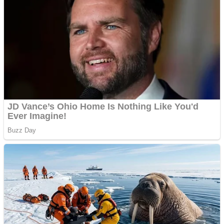
Cutit cositoare KUHN
Creez aplicatie
ANDROID pentru siteul
tau
Creez aplicatie
ANDROID pentru siteul
tau
Anuntul tau apare in mai