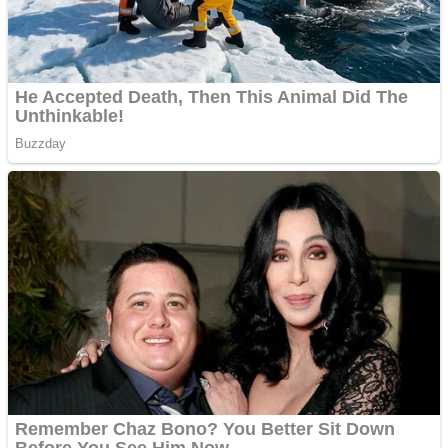
multe ziare online
Apartamente 2 camere
Aplică acum pentru toate
tipurile de împrumuturi
și obține bani urgent!