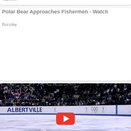
Apartamente 2
camere
Aplică acum pentru
toate tipurile de
împrumuturi și
obține bani urgent!
Curatare canapele
Bucuresti. Curatare