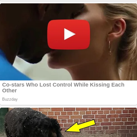
Anchetă incendiară
la Gherla, polițist
acuzat de abuz în
serviciu
Covid-19: 755 de
cazuri noi în
România
Răcitor de apă
CW5000 pentru
freze cu laser fără
metale