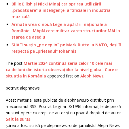
Billie Eilish și Nicki Minaj cer oprirea utilizării
„prădătoare” a inteligenței artificiale în industria
muzicală
Armata vrea o nouă Lege a apărării naționale a
României. MApN cere militarizarea structurilor MAI la
starea de asediu
SUA îl susțin „pe deplin” pe Mark Rutte la NATO, deși îl
respectă pe „prietenul” Iohannis
The post
Martie 2024 continuă seria celor 10 cele mai
calde luni din istoria observațiilor la nivel global. Care e
situatia în România
appeared first on
Aleph News
.
potrivit alephnews
Acest material este publicat de alephnews.ro distribuit prin
mecanismul RSS. Potrivit Legii nr. 8/1996 informațiile de presă
nu sunt opere cu drept de autor și nu poartă drepturi de autor.
Salt la sursă
știrea a fost scrisă pe alephnews.ro de jurnalistul Aleph News