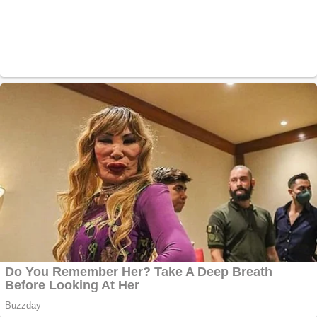
Ofera def între
special
Vând
domeniu+website de
publicitate de tip
Adsense
Pastorul Liviu Radu a
trecut la Domnul