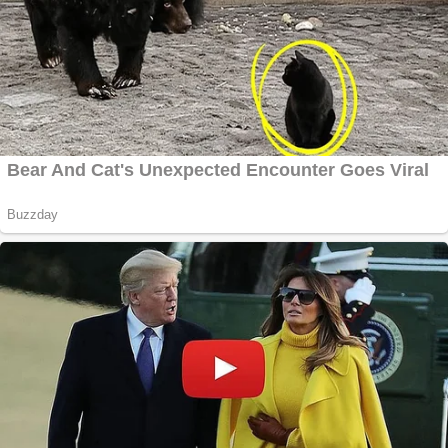
Răcitor de apă
CW5000 pentru
freze cu laser fără
metale
Cutit cositoare
KUHN