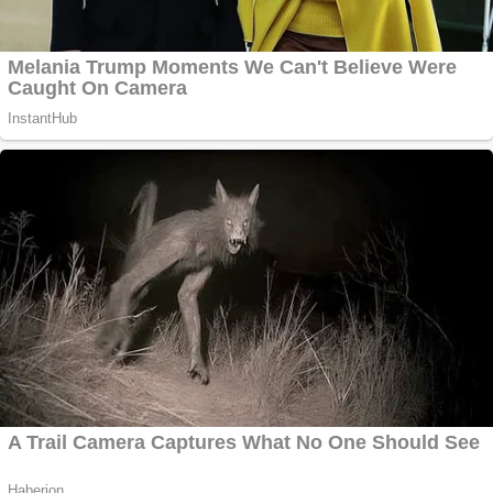
Creez aplicatie
ANDROID pentru
siteul tau
Creez aplicatie
ANDROID pentru
siteul tau
Anuntul tau apare in
mai multe ziare
online