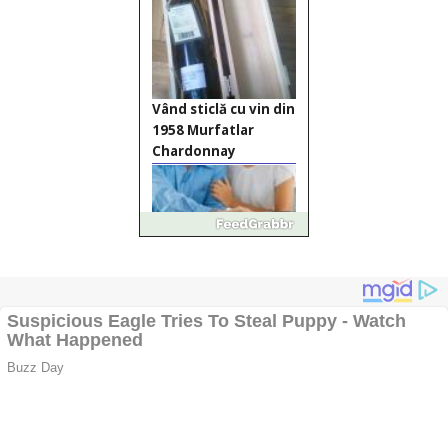
Vând sticlă cu vin din
1958 Murfatlar
Chardonnay
Împrumut si
investitii