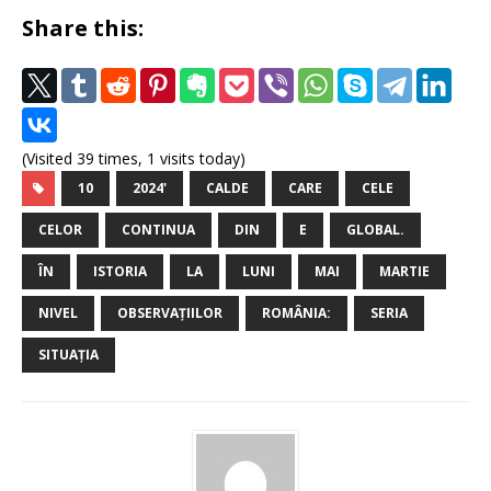
Share this:
(Visited 39 times, 1 visits today)
10
2024'
CALDE
CARE
CELE
CELOR
CONTINUA
DIN
E
GLOBAL.
ÎN
ISTORIA
LA
LUNI
MAI
MARTIE
NIVEL
OBSERVAȚIILOR
ROMÂNIA:
SERIA
SITUAȚIA