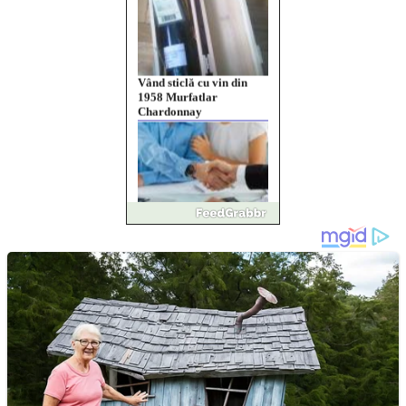
Vând sticlă cu vin din
1958 Murfatlar
Chardonnay
Împrumut si investitii
Ofera def între special