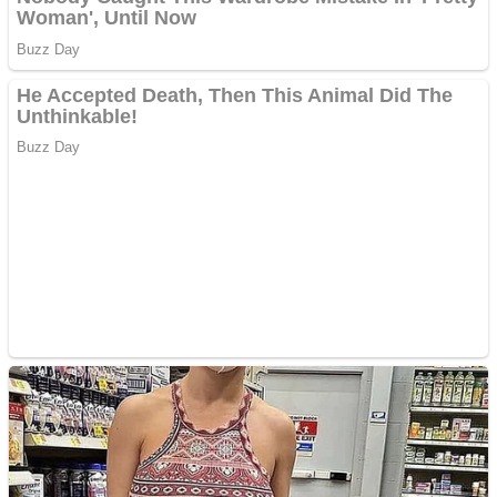
Apartamente 2 camere
Aplică acum pentru toate
tipurile de împrumuturi
și obține bani urgent!
Curatare canapele