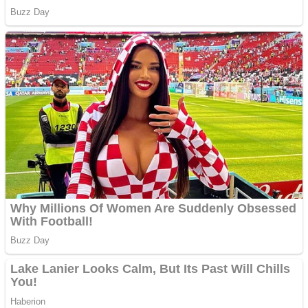
Covid-19: 755 de cazuri
noi în România
Răcitor de apă CW5000
pentru freze cu laser fără
metale
Răcitor de apă CW5000
pentru freze cu laser fără
metale