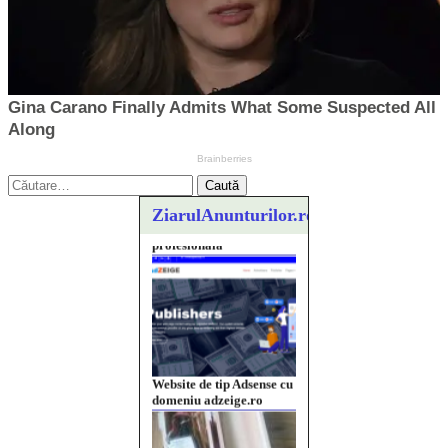
Caută
după:
ZiarulAnunturilor.ro
Website de tip Adsense cu
domeniu adzeige.ro