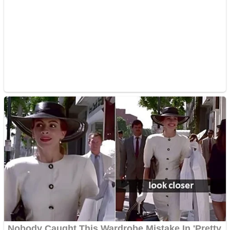
Cutit cositoare KUHN
Creez aplicatie
ANDROID pentru siteul
tau
Creez aplicatie
ANDROID pentru siteul
tau
Anuntul tau apare in mai
multe ziare online