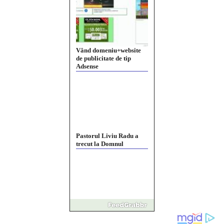
Vând domeniu+website
de publicitate de tip
Adsense
Pastorul Liviu Radu a
trecut la Domnul
Anchetă incendiară la
Gherla, polițist acuzat de