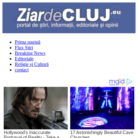
Prima pagină
Flux Stiri
Breaking News
Editoriale
Religie și Cultură
contact