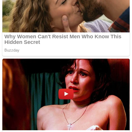
Împrumut si investitii
Ofera def între special