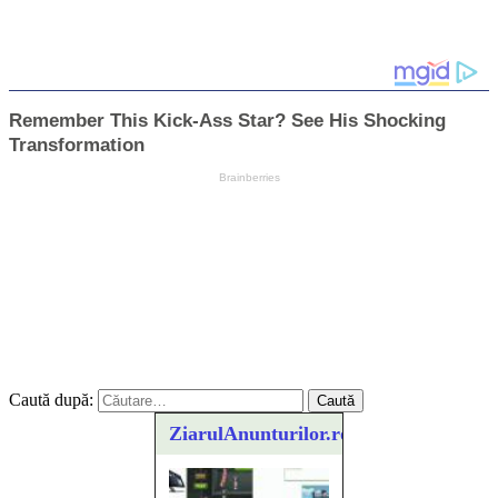
Caută după:
ZiarulAnunturilor.ro