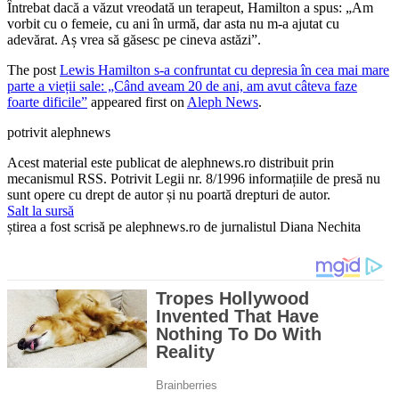
Întrebat dacă a văzut vreodată un terapeut, Hamilton a spus: „Am
vorbit cu o femeie, cu ani în urmă, dar asta nu m-a ajutat cu
adevărat. Aș vrea să găsesc pe cineva astăzi”.
The post
Lewis Hamilton s-a confruntat cu depresia în cea mai mare
parte a vieții sale: „Când aveam 20 de ani, am avut câteva faze
foarte dificile”
appeared first on
Aleph News
.
potrivit alephnews
Acest material este publicat de alephnews.ro distribuit prin
mecanismul RSS. Potrivit Legii nr. 8/1996 informațiile de presă nu
sunt opere cu drept de autor și nu poartă drepturi de autor.
Salt la sursă
știrea a fost scrisă pe alephnews.ro de jurnalistul Diana Nechita