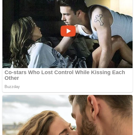
Curatare canapele
Bucuresti. Curatare
profesionala
Website de tip Adsense cu
domeniu adzeige.ro
Vând sticlă cu vin din
1958 Murfatlar
Chardonnay