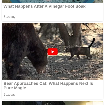
multe ziare online
Apartamente 2 camere
Aplică acum pentru toate
tipurile de împrumuturi
și obține bani urgent!