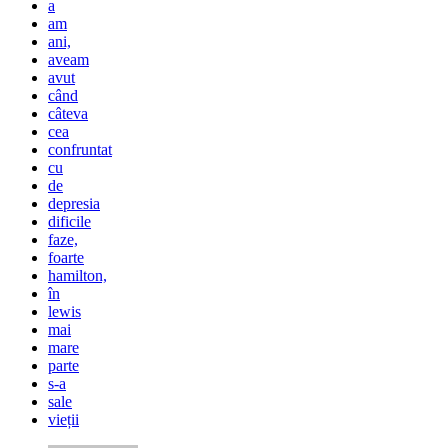
a
am
ani,
aveam
avut
când
câteva
cea
confruntat
cu
de
depresia
dificile
faze,
foarte
hamilton,
în
lewis
mai
mare
parte
s-a
sale
vieții