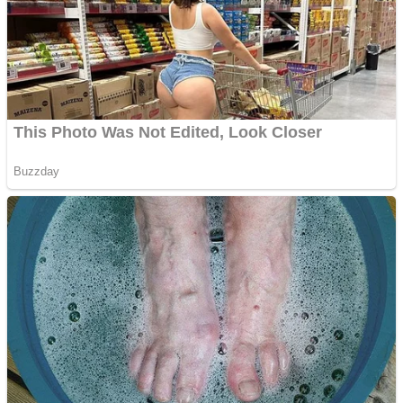
Cutit cositoare KUHN
Creez aplicatie
ANDROID pentru siteul
tau
Creez aplicatie
ANDROID pentru siteul
tau
Anuntul tau apare in mai