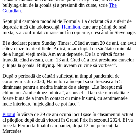
bullying-ului de la școală și a presiunii din curse, scrie
The
Guardian
.
Septuplul campion mondial de Formula 1 a declarat că a suferit de
depresie încă din adolescență.
Hamilton
, care are părinți de rasă
mixtă, s-a confruntat cu rasismul în copilărie, crescând în Stevenage.
El a declarat pentru Sunday Times: „Când aveam 20 de ani, am avut
câteva faze foarte dificile. Adică, m-am luptat cu sănătatea mintală
de-a lungul vieții mele. Am avut depresie. De la o vârstă foarte
fragedă, când aveam, cam, 13 ani. Cred că a fost presiunea curselor
și lupta la școală. Bullying. Nu aveam cu cine să vorbesc”.
După o perioadă de căutări sufletești în timpul pandemiei de
coronavirus din 2020, Hamilton a început să se trezească la 5
dimineața pentru a medita înainte de a alerga. „La început mă
chinuiam să-mi calmez mintea”, a spus el. „Dar este o modalitate
foarte bună de a intra în contact cu mine însumi, cu sentimentele
mele interioare, înțelegând ce pot face”.
Pilotul
în vârstă de 39 de ani ocupă locul șase în clasamentul actual
al piloților, după două victorii în Grand Prix în sezonul 2024. El va
trece la Ferrari la finalul campaniei, după 12 ani petrecuți la
Mercedes.