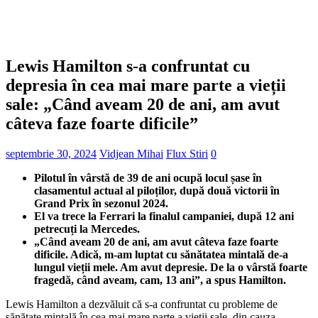
Lewis Hamilton s-a confruntat cu
depresia în cea mai mare parte a vieții
sale: „Când aveam 20 de ani, am avut
câteva faze foarte dificile”
septembrie 30, 2024
Vidjean Mihai
Flux Stiri
0
Pilotul în vârstă de 39 de ani ocupă locul șase în
clasamentul actual al piloților, după două victorii în
Grand Prix în sezonul 2024.
El va trece la Ferrari la finalul campaniei, după 12 ani
petrecuți la Mercedes.
„Când aveam 20 de ani, am avut câteva faze foarte
dificile. Adică, m-am luptat cu sănătatea mintală de-a
lungul vieții mele. Am avut depresie. De la o vârstă foarte
fragedă, când aveam, cam, 13 ani”, a spus Hamilton.
Lewis Hamilton a dezvăluit că s-a confruntat cu probleme de
sănătate mintală în cea mai mare parte a vieții sale, din cauza