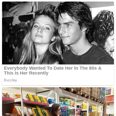
abuz în serviciu
Covid-19: 755 de cazuri
noi în România
Răcitor de apă CW5000
pentru freze cu laser fără
metale
Răcitor de apă CW5000
pentru freze cu laser fără
metale