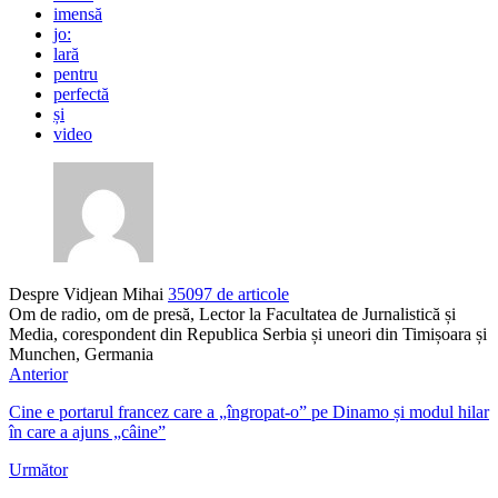
imensă
jo:
lară
pentru
perfectă
și
video
Despre Vidjean Mihai
35097 de articole
Om de radio, om de presă, Lector la Facultatea de Jurnalistică și
Media, corespondent din Republica Serbia și uneori din Timișoara și
Munchen, Germania
Anterior
Cine e portarul francez care a „îngropat-o” pe Dinamo și modul hilar
în care a ajuns „câine”
Următor