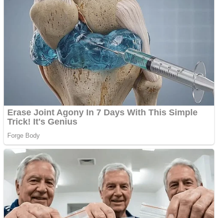
Ofera def între special
Vând domeniu+website
de publicitate de tip
Adsense
Pastorul Liviu Radu a
trecut la Domnul