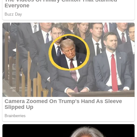
Răcitor de apă CW5000
pentru freze cu laser fără
metale
Cutit cositoare KUHN
Creez aplicatie
ANDROID pentru siteul
tau