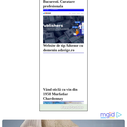
Website de tip Adsense cu
domeniu adzeige.ro
Vând sticlă cu vin din
1958 Murfatlar
Chardonnay
Împrumut si investitii