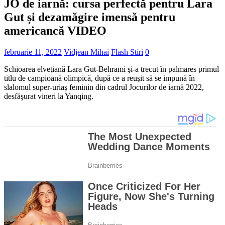
JO de iarnă: cursa perfectă pentru Lara
Gut și dezamăgire imensă pentru
americancă VIDEO
februarie 11, 2022
Vidjean Mihai
Flash Stiri
0
Schioarea elveţiană Lara Gut-Behrami şi-a trecut în palmares primul
titlu de campioană olimpică, după ce a reuşit să se impună în
slalomul super-uriaş feminin din cadrul Jocurilor de iarnă 2022,
desfăşurat vineri la Yanqing.