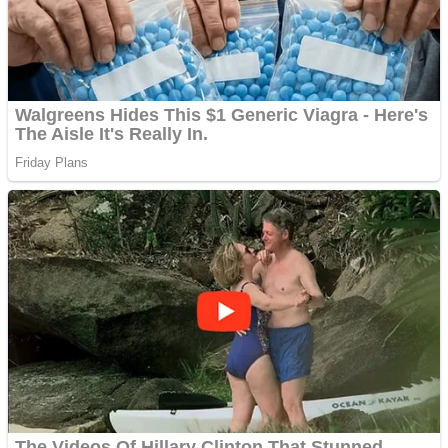
Anchetă incendiară la
Gherla, polițist acuzat de
abuz în serviciu
Covid-19: 755 de cazuri
noi în România
Răcitor de apă CW5000
pentru freze cu laser fără
metale