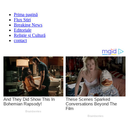
Prima pagină
Flux Stiri
Breaking News
Editoriale
Religie și Cultură
contact