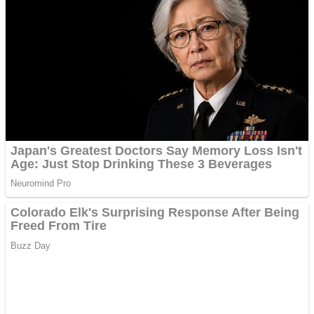
Creez aplicatie
ANDROID pentru siteul
tau
Anuntul tau apare in mai
multe ziare online
Apartamente 2 camere
Aplică acum pentru toate
tipurile de împrumuturi
și obține bani urgent!