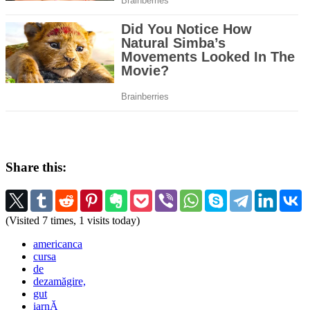
Share this:
(Visited 7 times, 1 visits today)
americanca
cursa
de
dezamăgire,
gut
iarnĂ