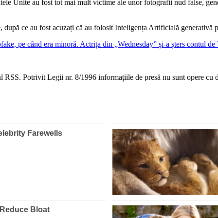
tele Unite au fost tot mai mult victime ale unor fotografii nud false, gene
după ce au fost acuzați că au folosit Inteligența Artificială generativă pe
pfake, pe când era minoră. Actrița din „Wednesday” și-a șters contul de 
 RSS. Potrivit Legii nr. 8/1996 informațiile de presă nu sunt opere cu dr