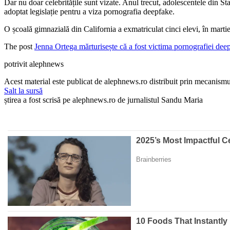
Dar nu doar celebritățile sunt vizate. Anul trecut, adolescentele din Sta
adoptat legislație pentru a viza pornografia deepfake.
O școală gimnazială din California a exmatriculat cinci elevi, în martie, 
The post
Jenna Ortega mărturisește că a fost victima pornografiei dee
potrivit alephnews
Acest material este publicat de alephnews.ro distribuit prin mecanismul
Salt la sursă
știrea a fost scrisă pe alephnews.ro de jurnalistul Sandu Maria