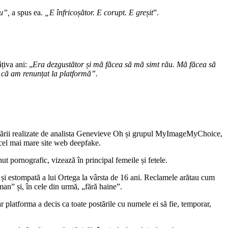
Nu”,
a spus ea.
„E înfricoșător. E corupt. E greșit
”.
țiva ani: „
Era dezgustător și mă făcea să mă simt rău. Mă făcea să
 că am renunțat la platformă”.
ercetării realizate de analista Genevieve Oh și grupul MyImageMyChoice,
 cel mai mare site web deepfake.
t pornografic, vizează în principal femeile și fetele.
 și estompată a lui Ortega la vârsta de 16 ani. Reclamele arătau cum
man” și, în cele din urmă, „fără haine”.
r platforma a decis ca toate postările cu numele ei să fie, temporar,