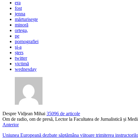
era
fost
jenna
mărturisește
minoră
ortega,
pe
pornografiei
şi-a
șters
twitter
victimă
wednesday
Despre Vidjean Mihai
35096 de articole
Om de radio, om de presă, Lector la Facultatea de Jurnalistică și Me
Anterior
Uniunea Europeană dezbate săptămâna viitoare trimiterea instructorilor