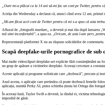
„Oare mi-a plăcut ca la 14 ani să-mi fac un cont pe Twitter, pentru că
Actrița din Wednesday a declarat că, atunci când avea 12 ani, primul me
„Mi-am făcut acel cont de Twitter pentru că mi s-a spus că asta trebu
Afluxul de „fotografii murdare
„
a devenit și mai rău după lansarea „We
mă simt inconfortabil”
, a spus ea. „
Oricum, de asta l-am șters, pentr
Reprezentanții platformei X nu au răspuns solicitărilor de comentariu.
Scapă deepfake-urile pornografice de sub 
Mai multe videoclipuri deepfake-uri explicite fără consimțământ au fost
un grup de apărare a victimelor deepfake. Aceeași cercetare a constata
Aceste aplicații și programe sofisticate care „dezbracă”, precum și ins
Anul acesta, o aplicație care pretindea că poate dezbracă femeile folo
aplicația, numită Perky AI, putea schimba ținuta lui Ortega din fotogafr
În aceeași lună, Taylor Swift a devenit, la rândul ei, victima tehnologi
imposibil de găsit.