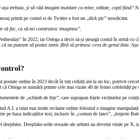
 așa trebuia, și să văd imagini murdare cu mine, editate, copil fiind? 
saj primit pe contul ei de Twitter a fost un „dick pic” nesolicitat.
ie să fac, ca să-mi construiesc imaginea”.
dnesday” în 2022, iar Ortega a decis să-și șteargă contul în urmă cu câ
u că nu puteam să postez nimic fără să primesc ceva de genul ăsta. Așa
control?
 postate online în 2023 decât în toți ceilalți ani la un loc, potrivit c
t că Ortega se numără printre cele mai vizate 40 de femei celebrități pe
trumentele de „schimb de fețe”, care suprapun fețele victimelor pe conținu
sind A.I. a rulat mai multe reclame online folosind o imagine manipulată
ie pe baza indicațiilor text, inclusiv în „costum de latex”, „lenjerie Bat
ei deepfake. Deepfake-urile sexuale ale artistei au devenit virale pe X, ia