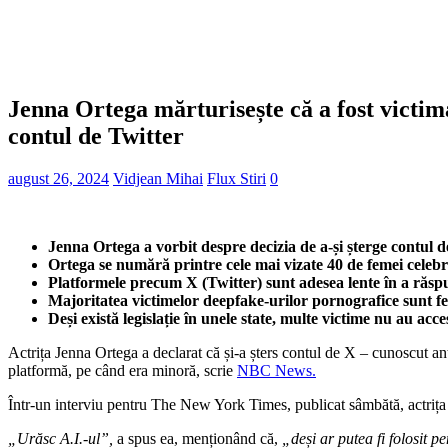
Jenna Ortega mărturisește că a fost victim
contul de Twitter
august 26, 2024
Vidjean Mihai
Flux Stiri
0
Jenna Ortega a vorbit despre decizia de a-și șterge contul 
Ortega se numără printre cele mai vizate 40 de femei celebr
Platformele precum X (Twitter) sunt adesea lente în a răspun
Majoritatea victimelor deepfake-urilor pornografice sunt fem
Deși există legislație în unele state, multe victime nu au acc
Actrița Jenna Ortega a declarat că și-a șters contul de X – cunoscut an
platformă, pe când era minoră, scrie
NBC News.
Într-un interviu pentru The New York Times, publicat sâmbătă, actrița în
„Urăsc A.I.-ul”,
a spus ea, menționând că,
„deși
ar putea fi folosit p