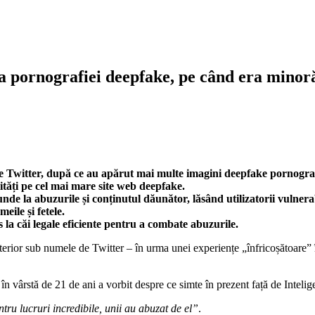
a pornografiei deepfake, pe când era minoră
de Twitter, după ce au apărut mai multe imagini deepfake pornografi
ități pe cel mai mare site web deepfake.
de la abuzurile și conținutul dăunător, lăsând utilizatorii vulnerab
eile și fetele.
es la căi legale eficiente pentru a combate abuzurile.
terior sub numele de Twitter – în urma unei experiențe „înfricoșătoare” 
 vârstă de 21 de ani a vorbit despre ce simte în prezent față de Intelige
entru lucruri incredibile, unii au abuzat de el”
.