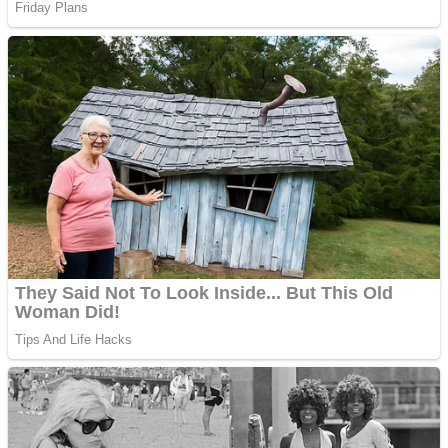
Covid-19: 755 de cazuri
noi în România
Răcitor de apă CW5000
pentru freze cu laser fără
metale
Răcitor de apă CW5000
pentru freze cu laser fără
metale