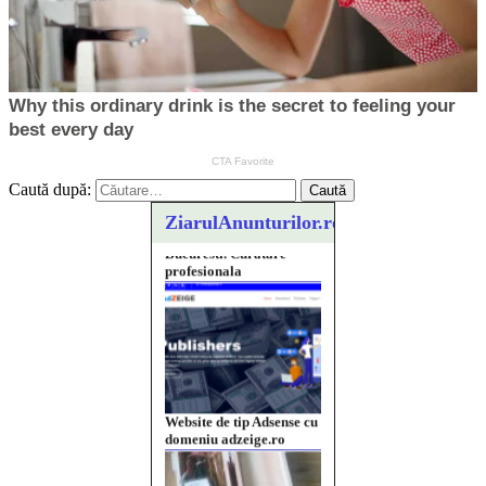
Caută după:
ZiarulAnunturilor.ro
Website de tip Adsense cu
domeniu adzeige.ro