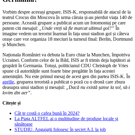
Vorbim despre aceeași grupare, ISIS-K, responsabilă de atacul de la
teatrul Crocus din Moscova în urma căruia și-au pierdut viața 140 de
persoane. Această grupare a publicat acum un fotomontaj pe care
putem citi mesajul:
„Unde vreți să fie marcat ultimul gol?”
În
imagine vedem un terorist înarmat în fața unui stadion gol și câteva
orașe care vor organiza 18 meciuri la turneul final: Berlin, Dortmund
și Munchen.
Naționala României va debuta la Euro chiar la Munchen, împotriva
Ucrainei. Conform celor de la Bild, ISIS ar fi trimis deja luptători ai
grupării în Germania. Totuși, politicianul CDU Christoph de Vries
spune că autoritățile sunt foarte bine pregătite în fața acestei
amenințări. Nu este primul mesaj de acest gen din partea ISIS-K. În
aprilie
, gruparea teroristă a publicat o poză cu o dronă care zbura
deasupra unui stadion și mesajul:
„Dacă nu există șanse la sol, să-i
lovim din aer”
.
Citește și
Cât te costă o cafea bună în 2024?
La Piața ALTFEL ai o multitudine de produse locale și
sănătoase
STUDIU. Angajații folosesc în secret A.I. la job