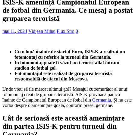
ISIS-K amenință Campionatul European
de fotbal din Germania. Ce mesaj a postat
gruparea teroristă
mai 11, 2024
Vidjean Mihai
Flux Stiri
0
Cu o lună înainte de startul Euro, ISIS-K a realizat un
fotomontaj cu referire la turneul din Germania.
În fotomontaj poate fi văzut un terorist aflat într-un
stadion de fotbal gol.
Fotomontajul este realizat de gruparea teroristă
responsabilă de atacul din Moscova.
Unde vreți să fie marcat ultimul gol? Mesajul cutremurător al unui
fotomontaj creat de gruparea teroristă ISIS-K provoacă panică
înainte de Campionatul European de fotbal din
Germania
. Și nu este
vorba despre o amenințare goală, conform presei germane.
Cât de serioasă este această amenințare
din partea ISIS-K pentru turneul din
Germania?