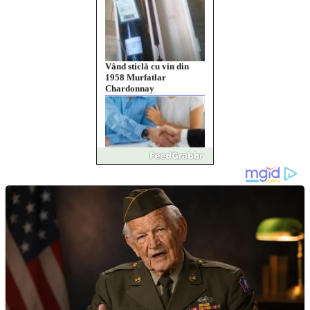
Vând sticlă cu vin din
1958 Murfatlar
Chardonnay
Împrumut si investitii
Ofera def între special