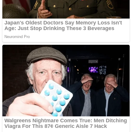
Vând domeniu+website
de publicitate de tip
Adsense
Pastorul Liviu Radu a
trecut la Domnul
Anchetă incendiară la
Gherla, polițist acuzat de
abuz în serviciu