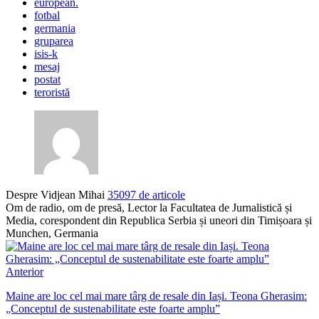
european.
fotbal
germania
gruparea
isis-k
mesaj
postat
teroristă
Despre Vidjean Mihai
35097 de articole
Om de radio, om de presă, Lector la Facultatea de Jurnalistică și
Media, corespondent din Republica Serbia și uneori din Timișoara și
Munchen, Germania
Anterior
Maine are loc cel mai mare târg de resale din Iași. Teona Gherasim:
„Conceptul de sustenabilitate este foarte amplu”