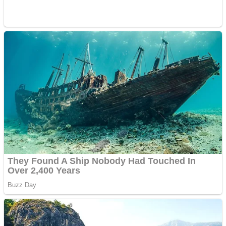
Apartamente 2 camere
Aplică acum pentru toate
tipurile de împrumuturi
și obține bani urgent!
Curatare canapele
Bucuresti. Curatare