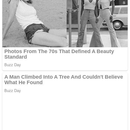
Cutit cositoare KUHN
Creez aplicatie
ANDROID pentru siteul
tau
Creez aplicatie
ANDROID pentru siteul
tau
Anuntul tau apare in mai
multe ziare online