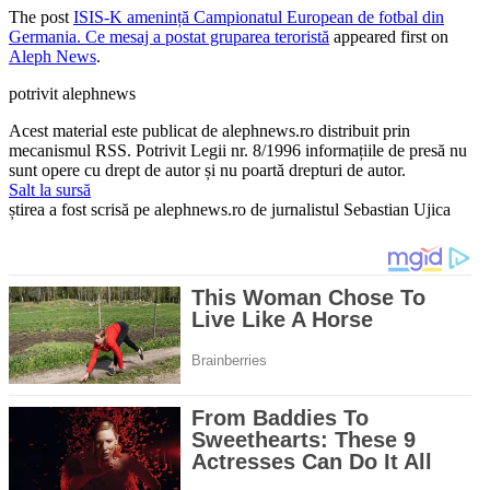
The post
ISIS-K amenință Campionatul European de fotbal din
Germania. Ce mesaj a postat gruparea teroristă
appeared first on
Aleph News
.
potrivit alephnews
Acest material este publicat de alephnews.ro distribuit prin
mecanismul RSS. Potrivit Legii nr. 8/1996 informațiile de presă nu
sunt opere cu drept de autor și nu poartă drepturi de autor.
Salt la sursă
știrea a fost scrisă pe alephnews.ro de jurnalistul Sebastian Ujica