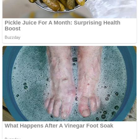
Răcitor de apă CW5000
pentru freze cu laser fără
metale
Cutit cositoare KUHN
Creez aplicatie
ANDROID pentru siteul