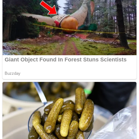
Pastorul Liviu Radu a
trecut la Domnul
Anchetă incendiară la
Gherla, polițist acuzat de
abuz în serviciu
Covid-19: 755 de cazuri
noi în România
Răcitor de apă CW5000
pentru freze cu laser fără
metale