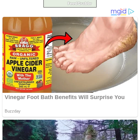
Împrumut si investitii
Ofera def între special
Vând domeniu+website
de publicitate de tip
Adsense