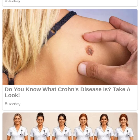
tau
Creez aplicatie
ANDROID pentru siteul
tau
Anuntul tau apare in mai
multe ziare online
Apartamente 2 camere