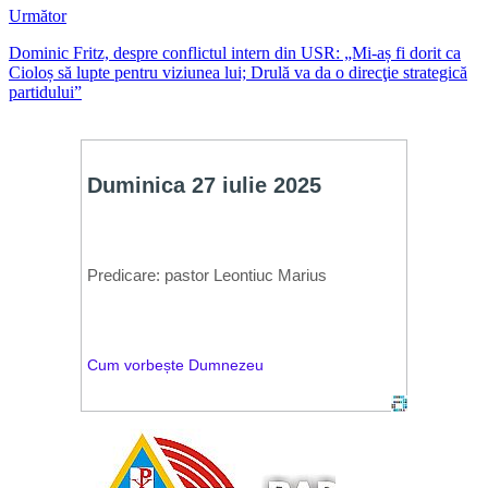
Următor
Dominic Fritz, despre conflictul intern din USR: „Mi-aș fi dorit ca
Cioloș să lupte pentru viziunea lui; Drulă va da o direcţie strategică
partidului”