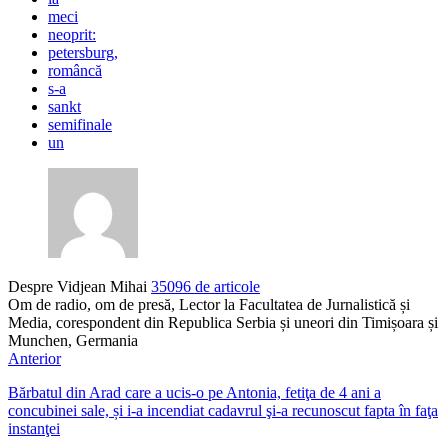
meci
neoprit:
petersburg,
româncă
s-a
sankt
semifinale
un
Despre Vidjean Mihai
35096 de articole
Om de radio, om de presă, Lector la Facultatea de Jurnalistică și
Media, corespondent din Republica Serbia și uneori din Timișoara și
Munchen, Germania
Anterior
Bărbatul din Arad care a ucis-o pe Antonia, fetiţa de 4 ani a
concubinei sale, și i-a incendiat cadavrul şi-a recunoscut fapta în faţa
instanţei