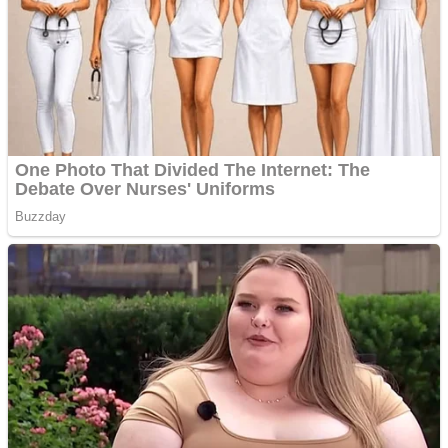
Aplică acum pentru toate
tipurile de împrumuturi
și obține bani urgent!
Curatare canapele
Bucuresti. Curatare
profesionala