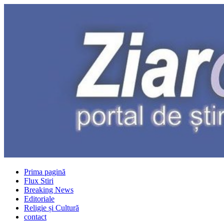
Prima pagină
Flux Stiri
Breaking News
Editoriale
Religie și Cultură
contact