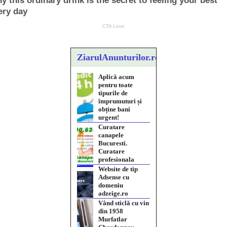
ZiarulAnunturilor.ro
Aplică acum
pentru toate
tipurile de
împrumuturi și
obține bani
urgent!
Curatare
canapele
Bucuresti.
Curatare
profesionala
Website de tip
Adsense cu
domeniu
adzeige.ro
Vând sticlă cu vin
din 1958
Murfatlar