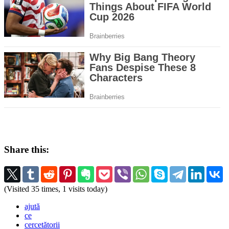
Share this:
(Visited 35 times, 1 visits today)
ajută
ce
cercetătorii