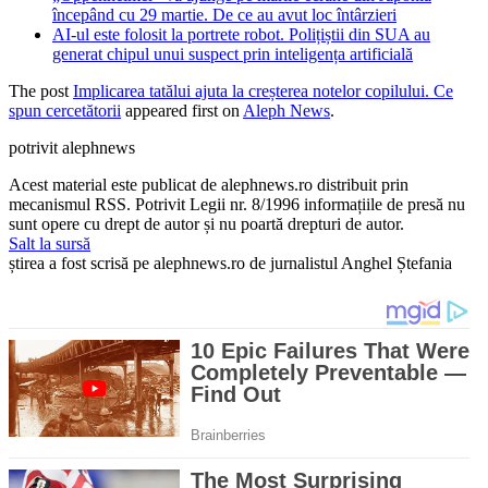
începând cu 29 martie. De ce au avut loc întârzieri
AI-ul este folosit la portrete robot. Polițiștii din SUA au
generat chipul unui suspect prin inteligența artificială
The post
Implicarea tatălui ajuta la creșterea notelor copilului. Ce
spun cercetătorii
appeared first on
Aleph News
.
potrivit alephnews
Acest material este publicat de alephnews.ro distribuit prin
mecanismul RSS. Potrivit Legii nr. 8/1996 informațiile de presă nu
sunt opere cu drept de autor și nu poartă drepturi de autor.
Salt la sursă
știrea a fost scrisă pe alephnews.ro de jurnalistul Anghel Ștefania