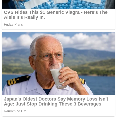
Vând domeniu+website
de publicitate de tip
Adsense
Pastorul Liviu Radu a
trecut la Domnul
Anchetă incendiară la
Gherla, polițist acuzat de
abuz în serviciu