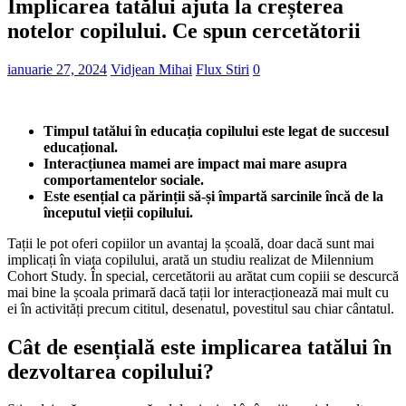
Implicarea tatălui ajuta la creșterea
notelor copilului. Ce spun cercetătorii
ianuarie 27, 2024
Vidjean Mihai
Flux Stiri
0
Timpul tatălui în educația copilului este legat de succesul
educațional.
Interacțiunea mamei are impact mai mare asupra
comportamentelor sociale.
Este esențial ca părinții să-și împartă sarcinile încă de la
începutul vieții copilului.
Tații le pot oferi copiilor un avantaj la școală, doar dacă sunt mai
implicați în viața copilului, arată un studiu realizat de Milennium
Cohort Study. În special, cercetătorii au arătat cum copiii se descurcă
mai bine la școala primară dacă tații lor interacționează mai mult cu
ei în activități precum cititul, desenatul, povestitul sau chiar cântatul.
Cât de esențială este implicarea tatălui în
dezvoltarea copilului?