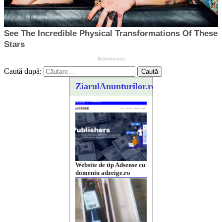
Caută după:
ZiarulAnunturilor.ro
Website de tip Adsense cu
domeniu adzeige.ro