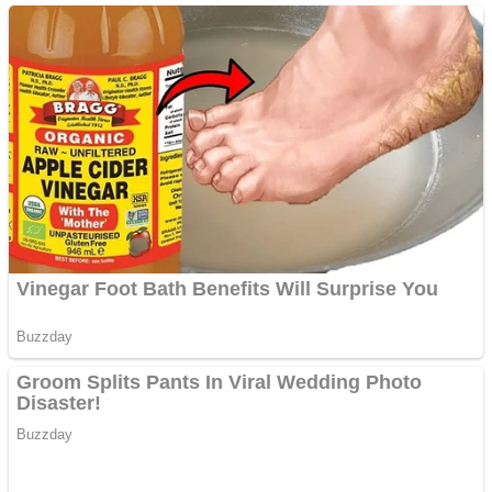
Covid-19: 755 de cazuri
noi în România
Răcitor de apă CW5000
pentru freze cu laser fără
metale
Răcitor de apă CW5000
pentru freze cu laser fără
metale