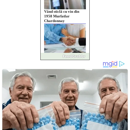
Vând sticlă cu vin din
1958 Murfatlar
Chardonnay
Împrumut si investitii
Ofera def între special