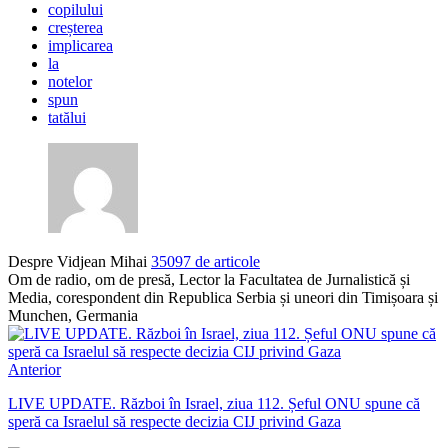
copilului
creșterea
implicarea
la
notelor
spun
tatălui
Despre Vidjean Mihai
35097 de articole
Om de radio, om de presă, Lector la Facultatea de Jurnalistică și
Media, corespondent din Republica Serbia și uneori din Timișoara și
Munchen, Germania
Anterior
LIVE UPDATE. Război în Israel, ziua 112. Șeful ONU spune că
speră ca Israelul să respecte decizia CIJ privind Gaza