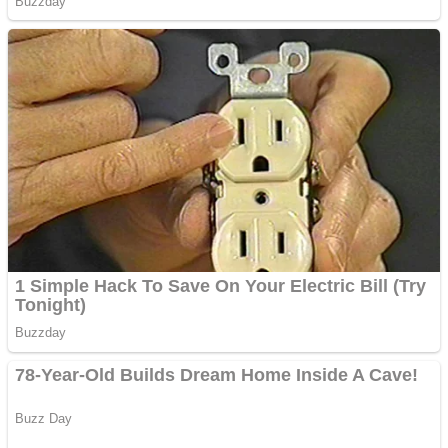
Apartamente 2 camere
Aplică acum pentru toate
tipurile de împrumuturi
și obține bani urgent!
Curatare canapele
Bucuresti. Curatare
profesionala