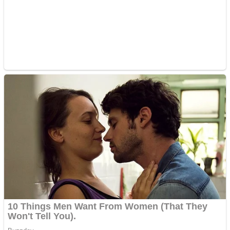
Cutit cositoare KUHN
Creez aplicatie
ANDROID pentru siteul
tau
Creez aplicatie
ANDROID pentru siteul
tau
Anuntul tau apare in mai
multe ziare online