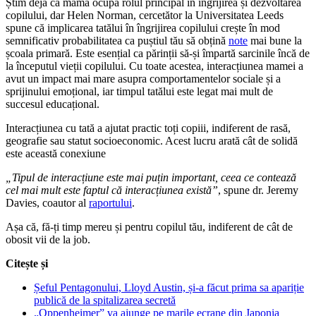
Știm deja că mama ocupă rolul principal în îngrijirea și dezvoltarea
copilului, dar Helen Norman, cercetător la Universitatea Leeds
spune că implicarea tatălui în îngrijirea copilului crește în mod
semnificativ probabilitatea ca puștiul tău să obțină
note
mai bune la
școala primară. Este esențial ca părinții să-și împartă sarcinile încă de
la începutul vieții copilului. Cu toate acestea, interacțiunea mamei a
avut un impact mai mare asupra comportamentelor sociale și a
sprijinului emoțional, iar timpul tatălui este legat mai mult de
succesul educațional.
Interacțiunea cu tată a ajutat practic toți copiii, indiferent de rasă,
geografie sau statut socioeconomic. Acest lucru arată cât de solidă
este această conexiune
„Tipul de interacțiune este mai puțin important, ceea ce contează
cel mai mult este faptul că interacțiunea există”
, spune dr. Jeremy
Davies, coautor al
raportului
.
Așa că, fă-ți timp mereu și pentru copilul tău, indiferent de cât de
obosit vii de la job.
Citește și
Șeful Pentagonului, Lloyd Austin, și-a făcut prima sa apariție
publică de la spitalizarea secretă
„Oppenheimer” va ajunge pe marile ecrane din Japonia