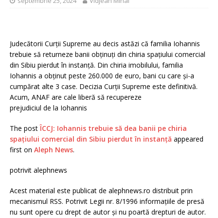
septembrie 25, 2024
Vidjean Mihai
Judecătorii Curții Supreme au decis astăzi că familia Iohannis
trebuie să returneze banii obținuți din chiria spațiului comercial
din Sibiu pierdut în instanță. Din chiria imobilului, familia
Iohannis a obținut peste 260.000 de euro, bani cu care și-a
cumpărat alte 3 case. Decizia Curții Supreme este definitivă.
Acum, ANAF are cale liberă să recupereze
prejudiciul de la Iohannis
The post
ÎCCJ: Iohannis trebuie să dea banii pe chiria
spațiului comercial din Sibiu pierdut în instanță
appeared
first on
Aleph News
.
potrivit alephnews
Acest material este publicat de alephnews.ro distribuit prin
mecanismul RSS. Potrivit Legii nr. 8/1996 informațiile de presă
nu sunt opere cu drept de autor și nu poartă drepturi de autor.