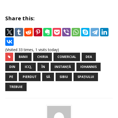
Share this:
(Visited 33 times, 1 visits today)
BANII
CHIRIA
COMERCIAL
DEA
DIN
ICCJ,
ÎN
INSTANȚĂ
IOHANNIS
PE
PIERDUT
SĂ
SIBIU
SPAŢIULUI
TREBUIE