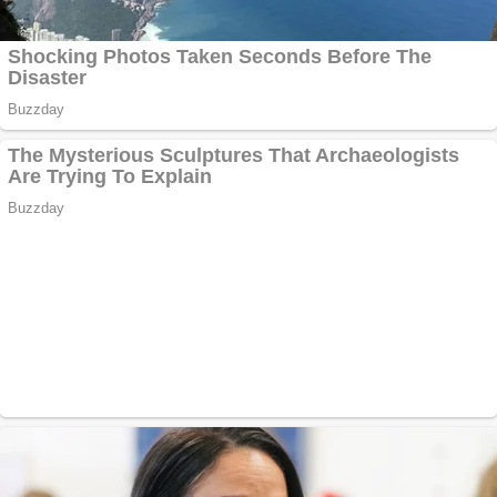
Răcitor de apă
CW5000 pentru
freze cu laser fără
metale
Cutit cositoare
KUHN
Creez aplicatie
ANDROID pentru
siteul tau