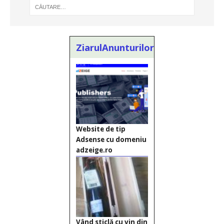
ZiarulAnunturilor.ro
Website de tip
Adsense cu domeniu
adzeige.ro
Vând sticlă cu vin din