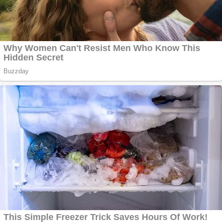
Aplică acum pentru
toate tipurile de
împrumuturi și
obține bani urgent!
Curatare canapele
Bucuresti. Curatare
profesionala