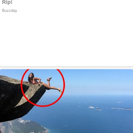
la Gherla, polițist
acuzat de abuz în
serviciu
Covid-19: 755 de
cazuri noi în
România
Răcitor de apă
CW5000 pentru
freze cu laser fără
metale