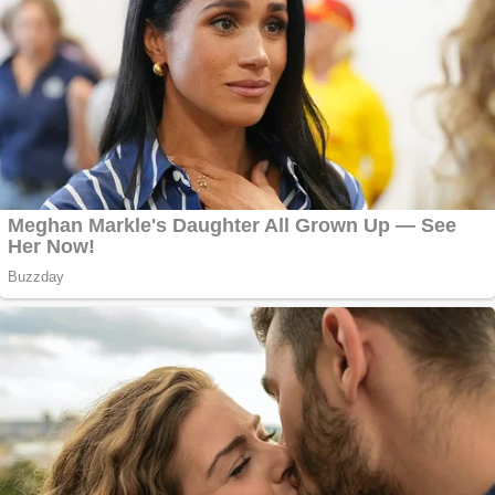
Creez aplicatie
ANDROID pentru
siteul tau
Anuntul tau apare in
mai multe ziare
online
Apartamente 2
camere