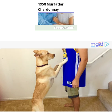
1958 Murfatlar
Chardonnay
Împrumut si
investitii
Ofera def între
special