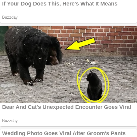
Vând
domeniu+website de
publicitate de tip
Adsense
Pastorul Liviu Radu a
trecut la Domnul
Anchetă incendiară