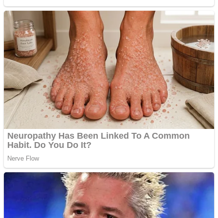
Anchetă incendiară la
Gherla, polițist acuzat de
abuz în serviciu
Covid-19: 755 de cazuri
noi în România
Răcitor de apă CW5000
pentru freze cu laser fără
metale