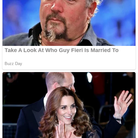
Răcitor de apă CW5000
pentru freze cu laser fără
metale
Cutit cositoare KUHN
Creez aplicatie
ANDROID pentru siteul
tau