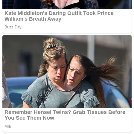
Creez aplicatie
ANDROID pentru siteul
tau
Anuntul tau apare in mai
multe ziare online
Apartamente 2 camere
Aplică acum pentru toate
tipurile de împrumuturi
și obține bani urgent!