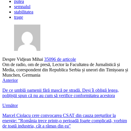
putea
semnalul
stabilitatea
trage
Despre Vidjean Mihai
35096 de articole
Om de radio, om de presă, Lector la Facultatea de Jurnalistică și
Media, corespondent din Republica Serbia și uneori din Timișoara și
Munchen, Germania
Anterior
De ce umblă oamenii fără mască pe stradă. Deși îi obligă legea,
polițiștii spun că nu au cum să verifice conformitatea acestora
Următor
Marcel Ciolacu cere convocarea CSAT din cauza prețurilor la
energie: ”România trece printr-o perioadă foarte complicată, vorbim
de toată industria, cât a rămas din ea”