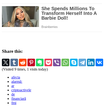
Share this:
(Visited 9 times, 1 visits today)
afecta
alarmă:
ar
criptoactivele
de
financiară
fmi