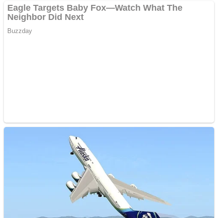
Curatare canapele
Bucuresti. Curatare
profesionala