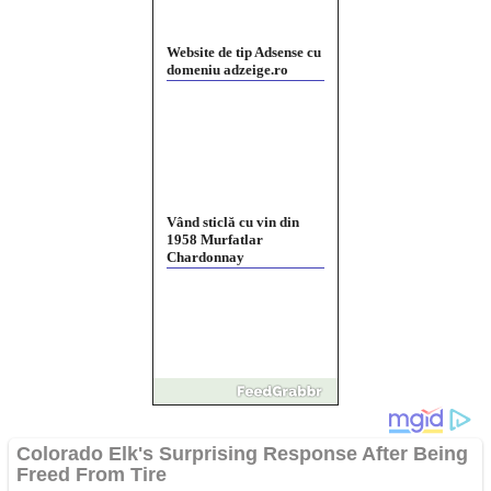
Website de tip Adsense cu
domeniu adzeige.ro
Vând sticlă cu vin din
1958 Murfatlar
Chardonnay
Împrumut si investitii