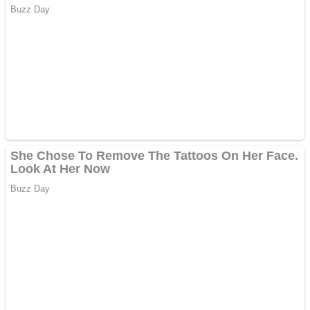
Ofera def între special
Vând domeniu+website
de publicitate de tip
Adsense
Pastorul Liviu Radu a
trecut la Domnul