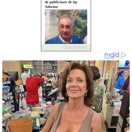
de publicitate de tip
Adsense
Pastorul Liviu Radu a
trecut la Domnul
Anchetă incendiară la
Gherla, polițist acuzat de
abuz în serviciu