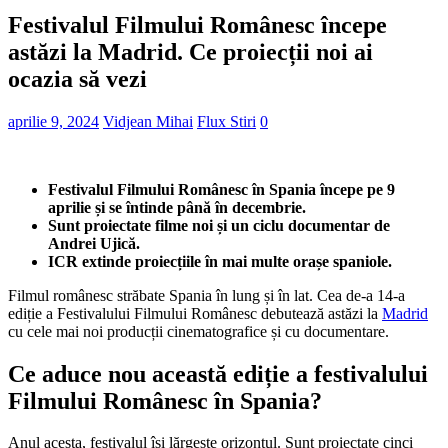
Festivalul Filmului Românesc începe
astăzi la Madrid. Ce proiecții noi ai
ocazia să vezi
aprilie 9, 2024
Vidjean Mihai
Flux Stiri
0
Festivalul Filmului Românesc în Spania începe pe 9
aprilie și se întinde până în decembrie.
Sunt proiectate filme noi și un ciclu documentar de
Andrei Ujică.
ICR extinde proiecțiile în mai multe orașe spaniole.
Filmul românesc străbate Spania în lung și în lat. Cea de-a 14-a
ediție a Festivalului Filmului Românesc debutează astăzi la
Madrid
cu cele mai noi producții cinematografice și cu documentare.
Ce aduce nou această ediție a festivalului
Filmului Românesc în Spania?
Anul acesta, festivalul își lărgește orizontul. Sunt proiectate cinci