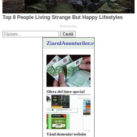
Caută
după:
ZiarulAnunturilor.ro
Ofera def între special
Vând domeniu+website