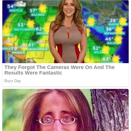
Creez aplicatie
ANDROID pentru siteul
tau
Creez aplicatie
ANDROID pentru siteul
tau
Anuntul tau apare in mai
multe ziare online