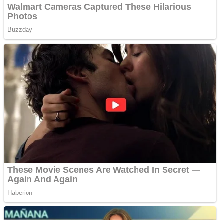
Covid-19: 755 de cazuri
noi în România
Răcitor de apă CW5000
pentru freze cu laser fără
metale
Răcitor de apă CW5000
pentru freze cu laser fără
metale
Cutit cositoare KUHN