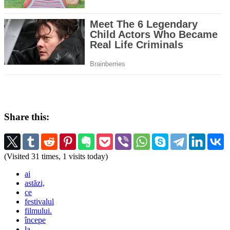
Share this:
(Visited 31 times, 1 visits today)
ai
astăzi,
ce
festivalul
filmului.
începe
la