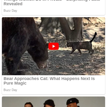
Website de tip Adsense cu
domeniu adzeige.ro
Vând sticlă cu vin din
1958 Murfatlar
Chardonnay
Împrumut si investitii