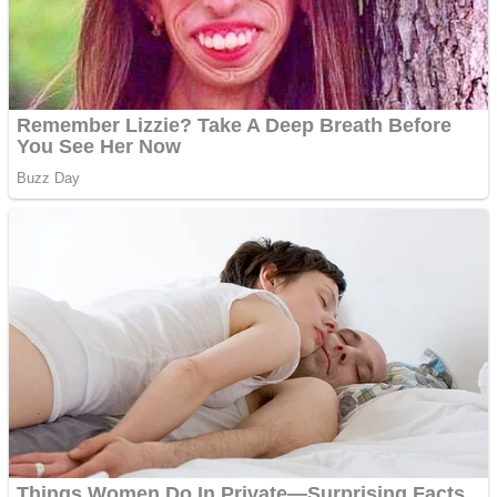
Apartamente 2 camere
Aplică acum pentru toate
tipurile de împrumuturi
și obține bani urgent!
Curatare canapele
Bucuresti. Curatare
profesionala