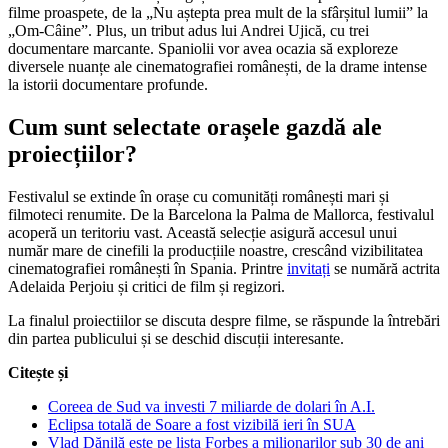
filme proaspete, de la „Nu aștepta prea mult de la sfârșitul lumii” la
„Om-Câine”. Plus, un tribut adus lui Andrei Ujică, cu trei
documentare marcante. Spaniolii vor avea ocazia să exploreze
diversele nuanțe ale cinematografiei românești, de la drame intense
la istorii documentare profunde.
Cum sunt selectate orașele gazdă ale
proiecțiilor?
Festivalul se extinde în orașe cu comunități românești mari și
filmoteci renumite. De la Barcelona la Palma de Mallorca, festivalul
acoperă un teritoriu vast. Această selecție asigură accesul unui
număr mare de cinefili la producțiile noastre, crescând vizibilitatea
cinematografiei românești în Spania. Printre
invitați
se numără actrita
Adelaida Perjoiu și critici de film și regizori.
La finalul proiectiilor se discuta despre filme, se răspunde la întrebări
din partea publicului și se deschid discuții interesante.
Citește și
Coreea de Sud va investi 7 miliarde de dolari în A.I.
Eclipsa totală de Soare a fost vizibilă ieri în SUA
Vlad Dănilă este pe lista Forbes a milionarilor sub 30 de ani