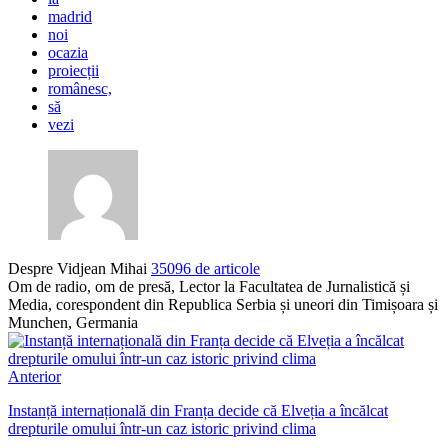
madrid
noi
ocazia
proiecții
românesc,
să
vezi
Despre Vidjean Mihai
35096 de articole
Om de radio, om de presă, Lector la Facultatea de Jurnalistică și
Media, corespondent din Republica Serbia și uneori din Timișoara și
Munchen, Germania
Anterior
Instanță internațională din Franța decide că Elveția a încălcat
drepturile omului într-un caz istoric privind clima