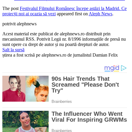
The post
Festivalul Filmului Românesc începe astăzi la Madrid. Ce
proiecții noi ai ocazia să vezi
appeared first on
Aleph News
.
potrivit alephnews
Acest material este publicat de alephnews.ro distribuit prin
mecanismul RSS. Potrivit Legii nr. 8/1996 informațiile de presă nu
sunt opere cu drept de autor și nu poartă drepturi de autor.
Salt la sursă
știrea a fost scrisă pe alephnews.ro de jurnalistul Damian Felix