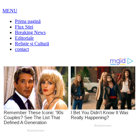
MENU
Prima pagină
Flux Stiri
Breaking News
Editoriale
Religie și Cultură
contact