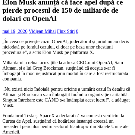
Elon Musk anunță că face apel după ce
pierde procesul de 150 de miliarde de
dolari cu OpenAI
mai 19, 2026
Vidjean Mihai
Flux Stiri
0
„În ceea ce privește cazul OpenAI, judecătorul și juriul nu au decis
niciodată pe fondul cazului, ci doar pe baza unor chestiuni
procedurale”, a scris Elon Musk pe platforma X.
Miliardarul a reluat acuzațiile la adresa CEO-ului OpenAI, Sam
Altman, și a lui Greg Brockman, susținând că aceștia s-ar fi
îmbogățit în mod nejustificat prin modul în care a fost restructurată
compania.
„Nu există nicio îndoială pentru oricine a urmărit cazul în detaliu că
Altman și Brockman s-au îmbogățit furând o organizație caritabilă.
Singura întrebare este CÂND s-a întâmplat acest lucru!”, a adăugat
Musk.
Fondatorul Tesla și SpaceX a declarat că va contesta verdictul la
Curtea de Apel, susținând că hotărârea instanței creează un
precedent periculos pentru sectorul filantropic din Statele Unite ale
Americii.