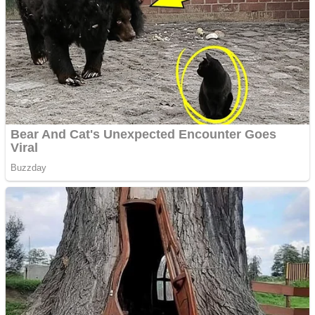
Cutit cositoare KUHN
Creez aplicatie
ANDROID pentru siteul
tau
Creez aplicatie
ANDROID pentru siteul
tau
Anuntul tau apare in mai
multe ziare online