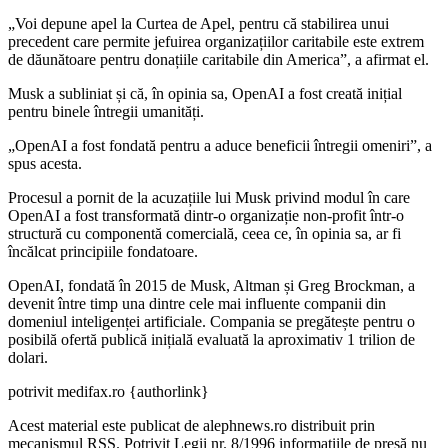
„Voi depune apel la Curtea de Apel, pentru că stabilirea unui
precedent care permite jefuirea organizațiilor caritabile este extrem
de dăunătoare pentru donațiile caritabile din America”, a afirmat el.
Musk a subliniat și că, în opinia sa, OpenAI a fost creată inițial
pentru binele întregii umanități.
„OpenAI a fost fondată pentru a aduce beneficii întregii omeniri”, a
spus acesta.
Procesul a pornit de la acuzațiile lui Musk privind modul în care
OpenAI a fost transformată dintr-o organizație non-profit într-o
structură cu componentă comercială, ceea ce, în opinia sa, ar fi
încălcat principiile fondatoare.
OpenAI, fondată în 2015 de Musk, Altman și Greg Brockman, a
devenit între timp una dintre cele mai influente companii din
domeniul inteligenței artificiale. Compania se pregătește pentru o
posibilă ofertă publică inițială evaluată la aproximativ 1 trilion de
dolari.
potrivit medifax.ro {authorlink}
Acest material este publicat de alephnews.ro distribuit prin
mecanismul RSS. Potrivit Legii nr. 8/1996 informațiile de presă nu