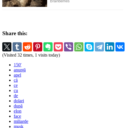
Share this:
(Visited 32 times, 1 visits today)
150'
anunță
apel
că
ce
cu
de
dolari
după
elon
face
miliarde
musk