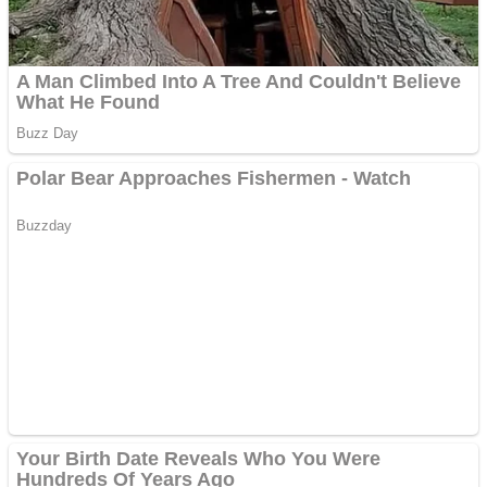
Apartamente 2 camere
Aplică acum pentru toate
tipurile de împrumuturi
și obține bani urgent!