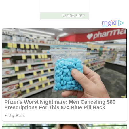
Vând sticlă cu vin din
1958 Murfatlar
Chardonnay
Împrumut si investitii
Ofera def între special