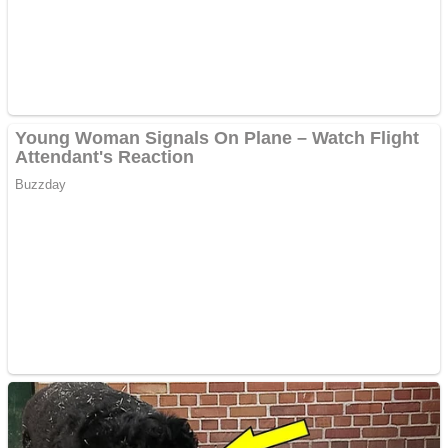
Covid-19: 755 de cazuri
noi în România
Răcitor de apă CW5000
pentru freze cu laser fără
metale
Răcitor de apă CW5000
pentru freze cu laser fără
metale