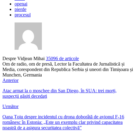
openai
pierde
procesul
Despre Vidjean Mihai
35096 de articole
Om de radio, om de presă, Lector la Facultatea de Jurnalistică și
Media, corespondent din Republica Serbia și uneori din Timișoara și
Munchen, Germania
Anterior
Atac armat la o moschee din San Diego, în SUA: trei morți,
suspecții găsiți decedați
Următor
Oana Țoiu despre incidentul cu drona doborâtă de avionul F-16
românesc în Estonia: „Este un exemplu clar privind capacitatea
noastră de a asigura securitatea colectivă”