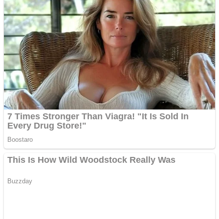
Vând domeniu+website
de publicitate de tip
Adsense
Pastorul Liviu Radu a
trecut la Domnul
Anchetă incendiară la
Gherla, polițist acuzat de
abuz în serviciu