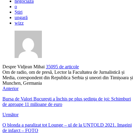
negociază
o
Știri
ungară
wizz
Despre Vidjean Mihai
35095 de articole
Om de radio, om de presă, Lector la Facultatea de Jurnalistică și
Media, corespondent din Republica Serbia și uneori din Timișoara și
Munchen, Germania
Anterior
Bursa de Valori Bucureşti a închis pe plus şedinţa de joi: Schimburi
de aproape 11 milioane de euro
Următor
O blonda a paralizat tot Lounge – ul de la UNTOLD 2021. Imagini
de infarct – FOTO