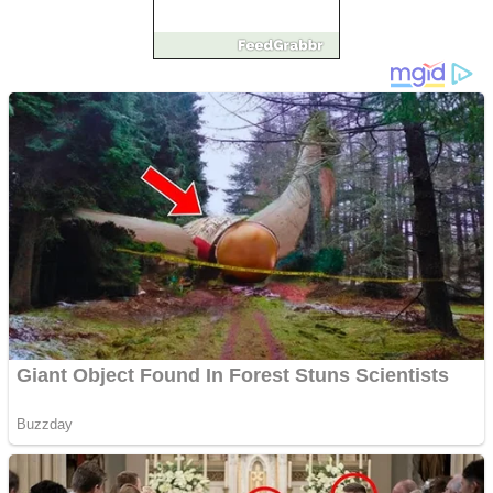
Împrumut si investitii
Ofera def între special
Vând domeniu+website
de publicitate de tip
Adsense