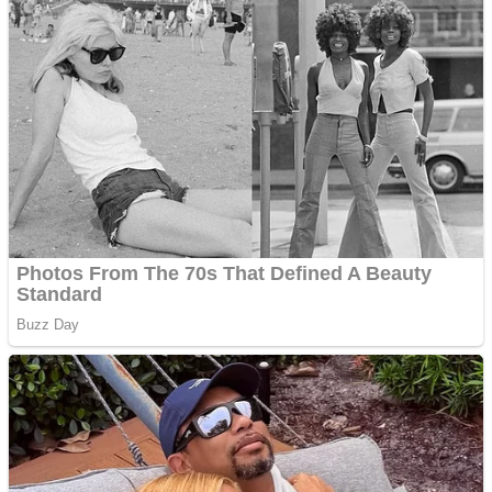
Creez aplicatie
ANDROID pentru siteul
tau
Creez aplicatie
ANDROID pentru siteul
tau
Anuntul tau apare in mai
multe ziare online
Apartamente 2 camere