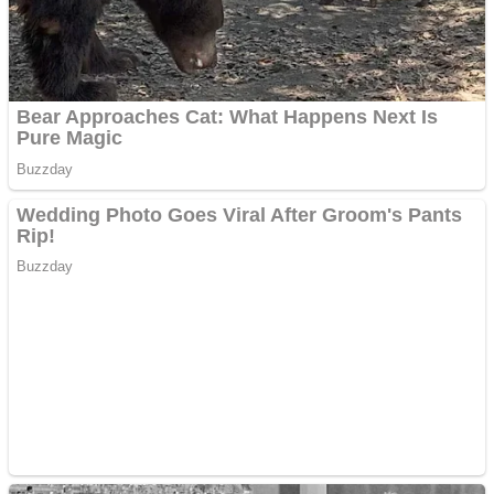
metale
Răcitor de apă CW5000
pentru freze cu laser fără
metale
Cutit cositoare KUHN