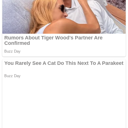
Aplică acum pentru toate
tipurile de împrumuturi
și obține bani urgent!
Curatare canapele
Bucuresti. Curatare
profesionala