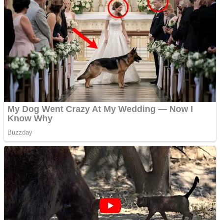
Pastorul Liviu Radu a
trecut la Domnul
Anchetă incendiară la
Gherla, polițist acuzat de
abuz în serviciu
Covid-19: 755 de cazuri
noi în România
Răcitor de apă CW5000
pentru freze cu laser fără