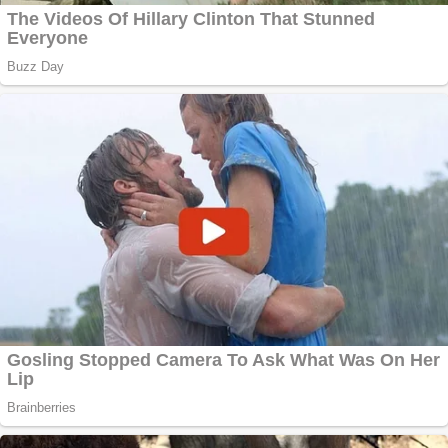
Creez aplicatie
ANDROID pentru
siteul tau
Creez aplicatie
ANDROID pentru
siteul tau
Anuntul tau apare in
mai multe ziare
online