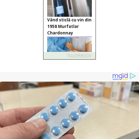
Vând sticlă cu vin din
1958 Murfatlar
Chardonnay
Împrumut si
investitii
Ofera def între
special