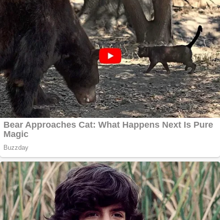
Apartamente 2
camere
Aplică acum pentru
toate tipurile de
împrumuturi și
obține bani urgent!
Curatare canapele
Bucuresti. Curatare
profesionala