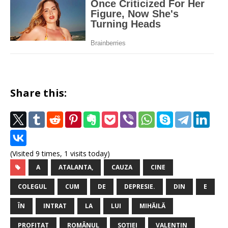
Share this:
(Visited 9 times, 1 visits today)
A
ATALANTA,
CAUZA
CINE
COLEGUL
CUM
DE
DEPRESIE.
DIN
E
ÎN
INTRAT
LA
LUI
MIHĂILĂ
PROFITAT
ROMÂNUL
SOȚIEI
VALENTIN