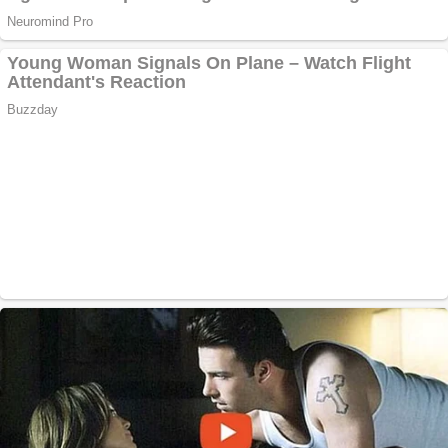
Anchetă incendiară
la Gherla, polițist
acuzat de abuz în
serviciu
Covid-19: 755 de
cazuri noi în
România
Răcitor de apă
CW5000 pentru
freze cu laser fără
metale