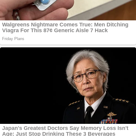
Vând
domeniu+website de
publicitate de tip
Adsense
Pastorul Liviu Radu a
trecut la Domnul