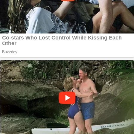
Răcitor de apă
CW5000 pentru
freze cu laser fără
metale
Cutit cositoare
KUHN