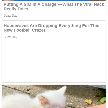
Website de tip Adsense cu
domeniu adzeige.ro
Vând sticlă cu vin din
1958 Murfatlar
Chardonnay
Împrumut si investitii