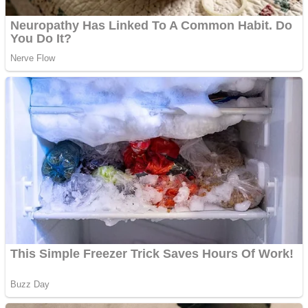
Covid-19: 755 de cazuri
noi în România
Răcitor de apă CW5000
pentru freze cu laser fără
metale
Răcitor de apă CW5000
pentru freze cu laser fără
metale
Cutit cositoare KUHN