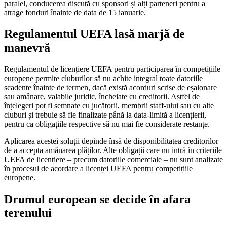
paralel, conducerea discută cu sponsori și alți parteneri pentru a
atrage fonduri înainte de data de 15 ianuarie.
Regulamentul UEFA lasă marjă de
manevră
Regulamentul de licențiere UEFA pentru participarea în competițiile
europene permite cluburilor să nu achite integral toate datoriile
scadente înainte de termen, dacă există acorduri scrise de eșalonare
sau amânare, valabile juridic, încheiate cu creditorii. Astfel de
înțelegeri pot fi semnate cu jucătorii, membrii staff-ului sau cu alte
cluburi și trebuie să fie finalizate până la data-limită a licențierii,
pentru ca obligațiile respective să nu mai fie considerate restanțe.
Aplicarea acestei soluții depinde însă de disponibilitatea creditorilor
de a accepta amânarea plăților. Alte obligații care nu intră în criteriile
UEFA de licențiere – precum datoriile comerciale – nu sunt analizate
în procesul de acordare a licenței UEFA pentru competițiile
europene.
Drumul european se decide în afara
terenului