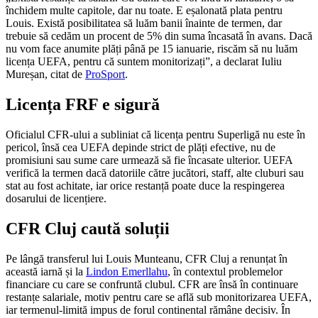
închidem multe capitole, dar nu toate. E eșalonată plata pentru
Louis. Există posibilitatea să luăm banii înainte de termen, dar
trebuie să cedăm un procent de 5% din suma încasată în avans. Dacă
nu vom face anumite plăți până pe 15 ianuarie, riscăm să nu luăm
licența UEFA, pentru că suntem monitorizați”, a declarat Iuliu
Mureșan, citat de
ProSport
.
Licența FRF e sigură
Oficialul CFR-ului a subliniat că licența pentru Superligă nu este în
pericol, însă cea UEFA depinde strict de plăți efective, nu de
promisiuni sau sume care urmează să fie încasate ulterior. UEFA
verifică la termen dacă datoriile către jucători, staff, alte cluburi sau
stat au fost achitate, iar orice restanță poate duce la respingerea
dosarului de licențiere.
CFR Cluj caută soluții
Pe lângă transferul lui Louis Munteanu, CFR Cluj a renunțat în
această iarnă și la
Lindon Emerllahu
, în contextul problemelor
financiare cu care se confruntă clubul. CFR are însă în continuare
restanțe salariale, motiv pentru care se află sub monitorizarea UEFA,
iar termenul-limită impus de forul continental rămâne decisiv. În