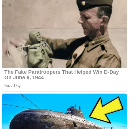
Creez aplicatie
ANDROID pentru siteul
tau
Creez aplicatie
ANDROID pentru siteul
tau
Anuntul tau apare in mai
multe ziare online