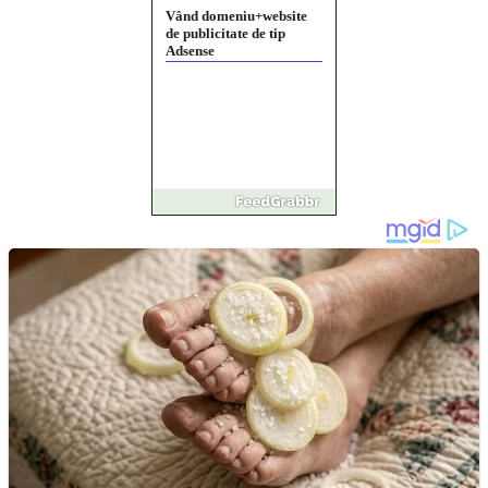
Vând domeniu+website
de publicitate de tip
Adsense
Pastorul Liviu Radu a
trecut la Domnul
Anchetă incendiară la
Gherla, polițist acuzat de
abuz în serviciu