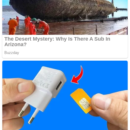
Apartamente 2 camere
Aplică acum pentru toate
tipurile de împrumuturi
și obține bani urgent!
Curatare canapele
Bucuresti. Curatare
profesionala