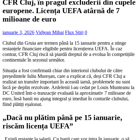
CFR Cluj, în pragul excluderii din cupele
europene. Licența UEFA atârnă de 7
milioane de euro
ianuarie 3, 2026
Vidjean Mihai
Flux Stiri
0
Clubul din Gruia are termen până la 15 ianuarie pentru a stinge
restanțele financiare eligibile pentru licențierea UEFA. În caz
contrar, CFR Cluj riscă să piardă dreptul de a evolua în competițiile
continentale în sezonul următor.
Situația a fost confirmată chiar din interiorul clubului de către
președintele Iuliu Mureșan, care a explicat că, deși CFR Cluj a
realizat un transfer important în această iarnă, problemele nu sunt
încă pe deplin rezolvate. Ardelenii l-au cedat pe Louis Munteanu la
DC United într-o tranzacție evaluată la aproximativ 7 milioane de
euro, însă banii nu ajung integral și imediat în conturile clubului,
fiind plătiți eșalonat.
„Dacă nu plătim până pe 15 ianuarie,
riscăm licența UEFA”
„Există restanțe la salarii. Cu banii care vor intra în ianuarie, o să