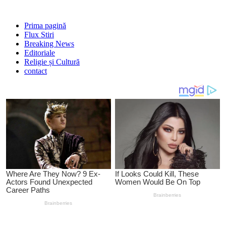
Prima pagină
Flux Stiri
Breaking News
Editoriale
Religie și Cultură
contact