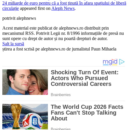
24 miliarde de euro pentru că a fost ţinută în afara spațiului de liberă
circulație
appeared first on
Aleph News
.
potrivit alephnews
Acest material este publicat de alephnews.ro distribuit prin
mecanismul RSS. Potrivit Legii nr. 8/1996 informațiile de presă nu
sunt opere cu drept de autor și nu poartă drepturi de autor.
Salt la sursă
știrea a fost scrisă pe alephnews.ro de jurnalistul Paun Mihaela