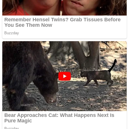
Anchetă incendiară la
Gherla, polițist acuzat de
abuz în serviciu
Covid-19: 755 de cazuri
noi în România
Răcitor de apă CW5000
pentru freze cu laser fără
metale
Răcitor de apă CW5000