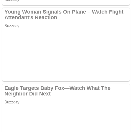
pentru freze cu laser fără
metale
Cutit cositoare KUHN
Creez aplicatie
ANDROID pentru siteul
tau