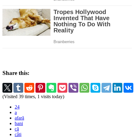
Share this:
(Visited 39 times, 1 visits today)
24
a
afară
bani
că
câţi