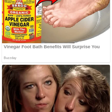
Ofera def între special
Vând domeniu+website
de publicitate de tip
Adsense
Pastorul Liviu Radu a
trecut la Domnul