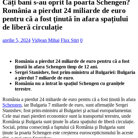
Câți bani s-au oprit la poarta Schengen?
România a pierdut 24 miliarde de euro
pentru că a fost ţinută în afara spațiului
de liberă circulație
aprilie 5, 2024
Vidjean Mihai
Flux Stiri
0
România a pierdut 24 miliarde de euro pentru că a fost
ţinută în afara Schengen timp de 12 ani.
Sergei Stanishev, fost prim-ministru al Bulgariei: Bulgaria
a pierdut 7 miliarde de euro
.
România nu a intrat în spațiul Schengen cu granițele
terestre
.
România a pierdut 24 miliarde de euro pentru că a fost ținută în afara
Schengen
, iar Bulgaria 7 miliarde de euro, sunt afirmațiile Sergei
Stanishev, fost prim-ministru al Bulgariei şi actual europarlamentar.
Cele mai mari pierderi economice sunt la transportul terestru, unde
România şi Bulgaria sunt ţinute în afara spațiului de liberă circulație.
Social, prima consecință a faptului că România şi Bulgaria sunt
ținute la poarta Schengen este creșterea euroscepticismului în aceste