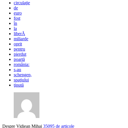
circulaţie
de
euro
fost
în
la
liberĂ
miliarde
oprit
pentru
pierdut
poartă
românia:
s-au
schengen,
spaţiului
ţinută
Despre Vidjean Mihai
35095 de articole