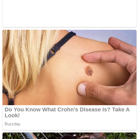
Creez aplicatie
ANDROID pentru siteul
tau
Anuntul tau apare in mai
multe ziare online
Apartamente 2 camere
Aplică acum pentru toate
tipurile de împrumuturi
și obține bani urgent!