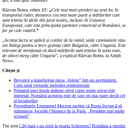
ţări, a mai spus Stanishev.
Răzvan Botea, editor ZF:
„
Cele mai mari pierderi au avut loc în
transportul rutier, deoarece cea mai mare parte a mărfurilor care
sunt trimise în țările din jurul nostru, inclusiv în Uniunea
Europeană, care este principalul partener comercial al României, se
fac pe cale rutieră.
”
„
Același lucru se aplică și cozilor de la vamă, unde camioanele stau
ore întregi pentru a trece granița către Bulgaria, către Ungaria. Este
relevant de menționat că dacă mărfurile sunt trimise în zona euro,
de obicei merg către Ungaria
”, a explicat Răzvan Botea, la Aleph
News.
Citește și
Beyoncé a transformat piesa „Jolene” într-un avertisment.
Cum sună versurile melodiei reinterpretate
Primarul unei insule italiene oferă capre gratis oricui este
interesat. Numărul acestora este de șase ori mai mare decât cel
al locuitorilor
Președintele Emmanuel Macron susține că Rusia încearcă să
submineze Jocurile Olimpice de la Paris. „Pregătim mai multe
scenarii”
The post
Câți bani s-au oprit la poarta Schengen? România a pierdut