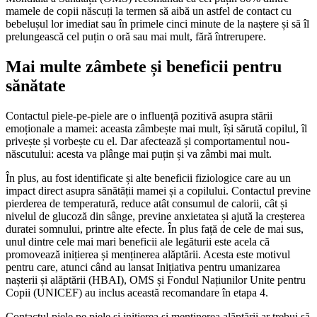
mamele de copii născuți la termen să aibă un astfel de contact cu
bebelușul lor imediat sau în primele cinci minute de la naștere și să îl
prelungească cel puțin o oră sau mai mult, fără întrerupere.
Mai multe zâmbete și beneficii pentru
sănătate
Contactul piele-pe-piele are o influență pozitivă asupra stării
emoționale a mamei: aceasta zâmbește mai mult, își sărută copilul, îl
privește și vorbește cu el. Dar afectează și comportamentul nou-
născutului: acesta va plânge mai puțin și va zâmbi mai mult.
În plus, au fost identificate și alte beneficii fiziologice care au un
impact direct asupra sănătății mamei și a copilului. Contactul previne
pierderea de temperatură, reduce atât consumul de calorii, cât și
nivelul de glucoză din sânge, previne anxietatea și ajută la creșterea
duratei somnului, printre alte efecte. În plus față de cele de mai sus,
unul dintre cele mai mari beneficii ale legăturii este acela că
promovează inițierea și menținerea alăptării. Acesta este motivul
pentru care, atunci când au lansat Inițiativa pentru umanizarea
nașterii și alăptării (HBAI), OMS și Fondul Națiunilor Unite pentru
Copii (UNICEF) au inclus această recomandare în etapa 4.
Contactul piele pe piele și inițierea și menținerea alăptării ar trebui să