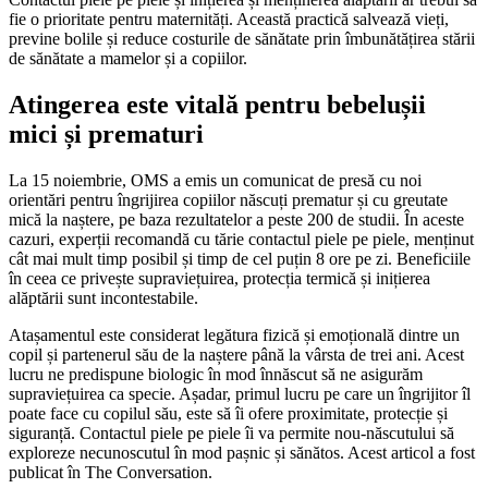
fie o prioritate pentru maternități. Această practică salvează vieți,
previne bolile și reduce costurile de sănătate prin îmbunătățirea stării
de sănătate a mamelor și a copiilor.
Atingerea este vitală pentru bebelușii
mici și prematuri
La 15 noiembrie, OMS a emis un comunicat de presă cu noi
orientări pentru îngrijirea copiilor născuți prematur și cu greutate
mică la naștere, pe baza rezultatelor a peste 200 de studii. În aceste
cazuri, experții recomandă cu tărie contactul piele pe piele, menținut
cât mai mult timp posibil și timp de cel puțin 8 ore pe zi. Beneficiile
în ceea ce privește supraviețuirea, protecția termică și inițierea
alăptării sunt incontestabile.
Atașamentul este considerat legătura fizică și emoțională dintre un
copil și partenerul său de la naștere până la vârsta de trei ani. Acest
lucru ne predispune biologic în mod înnăscut să ne asigurăm
supraviețuirea ca specie. Așadar, primul lucru pe care un îngrijitor îl
poate face cu copilul său, este să îi ofere proximitate, protecție și
siguranță. Contactul piele pe piele îi va permite nou-născutului să
exploreze necunoscutul în mod pașnic și sănătos. Acest articol a fost
publicat în The Conversation.