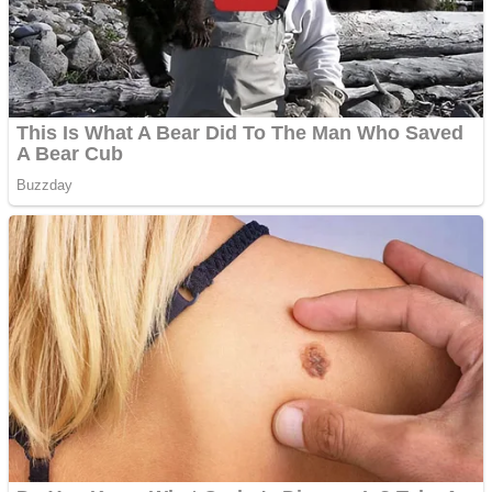
pentru freze cu laser fără
metale
Răcitor de apă CW5000
pentru freze cu laser fără
metale
Cutit cositoare KUHN