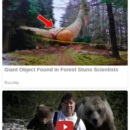
Pastorul Liviu Radu a
trecut la Domnul
Anchetă incendiară la
Gherla, polițist acuzat de
abuz în serviciu
Covid-19: 755 de cazuri
noi în România
Răcitor de apă CW5000