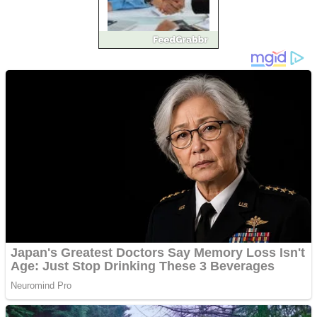
Împrumut si investitii
Ofera def între special
Vând domeniu+website
de publicitate de tip
Adsense