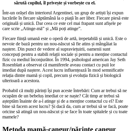
sărută copilul, îl privește și vorbește cu el.
Într-un orășel din interiorul Argentinei, un grup de artiști își expun
lucrările în fiecare săptămână la o piață în aer liber. Fiecare piesă este
originală și unică. Dar ceea ce este cel mai frapant sunt afișele pe
care scrie „Atinge-mă” și „Mă poți atinge”.
Fiecare ființă umană este o operă de artă, irepetabilă și unică. Este o
nevoie de bază pentru un nou-născut să fie atins și mângâiat la
naștere. Din punct de vedere al supraviețuirii, oamenii sunt
concepuți pentru a stabili relații sociale și pentru a menține contactul
fizic cu mediul înconjurător. În 1994, psihologul american Jay Seth
Rosenblatt a observat că mamiferele aveau contact cu puii lor
imediat după naștere. Acest lucru influențează în mod semnificativ
relația dintre mamă și copil, precum și evoluția fizică și biologică
ulterioară a acestora.
Probabil că mulți părinți își pun aceste întrebări: Cum ar trebui să ne
ocupăm de un bebeluș imediat ce se naște? Cât timp ar trebui să
așteptăm înainte de a-l atinge și de a menține contactul cu el? Este
bine să facem acest lucru? Și dacă da, cum ar trebui să se facă, poate
oricine să atingă un nou-născut și se face în toate spitalele și cu toate
mamele?
Metoda mamă-cangur/părinte cangur