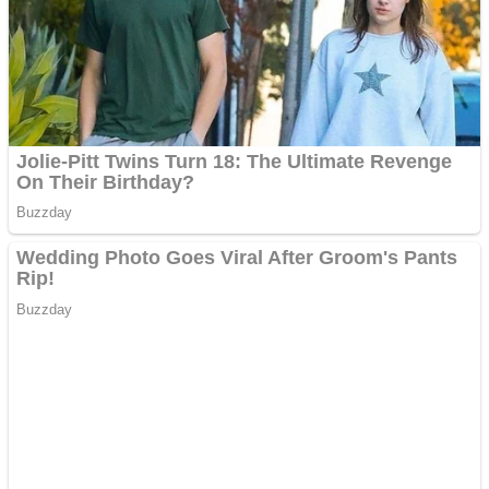
Aplică acum pentru toate
tipurile de împrumuturi
și obține bani urgent!
Curatare canapele
Bucuresti. Curatare
profesionala