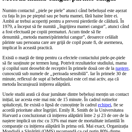
Numim contactul
„
piele pe piele” atunci când bebelușul este așezat
cu fața în jos pe pieptul sau pe burta mamei, fără haine între ei.
Ambii ar trebui acoperiți pentru a preveni pierderile de căldură. În
1979, a început să fie numită
„
îngrijirea mamei cangur”, atunci când
a fost efectuată pe copiii prematuri. Acum tinde să fie
denumită
„
metoda mamei/părintelui cangur”, deoarece celălalt
părinte sau persoana care are grijă de copil poate fi, de asemenea,
implicat în această practică.
Există o marjă de timp pentru ca efectele contactului piele-pe-piele
să fie susținute pe termen lung. Potrivit rezultatelor studiului, mama
și copilul sunt deosebit de receptivi în primele două ore de la
naștere
,
cunoscută sub numele de
„
perioada sensibilă”. Iar în primele 30 de
minute, reflexul de supt al bebelușului este cel mai activ, așa că
metoda încurajează inițierea alăptării.
Unele studii arată că doar jumătate dintre bebeluși mențin un contact
inițial, iar acesta este mai mic de 15 minute. În cadrul rutinelor
spitalicești, fie există o lipsă de cunoștințe în cadrul
echipei
, fie se
acordă prioritate altor îngrijiri. Emily R. Smith de la Universitatea
Harvard a concluzionat că inițierea alăptării între 2 și 23 de ore de la
naștere implică un risc cu 33% mai mare de mortalitate infantilă în
comparație cu inițierea alăptării în prima oră. Mai exact, Organizația
Mondială a Sănătății (OMS) recomandă ca cel puțin 80% dintre