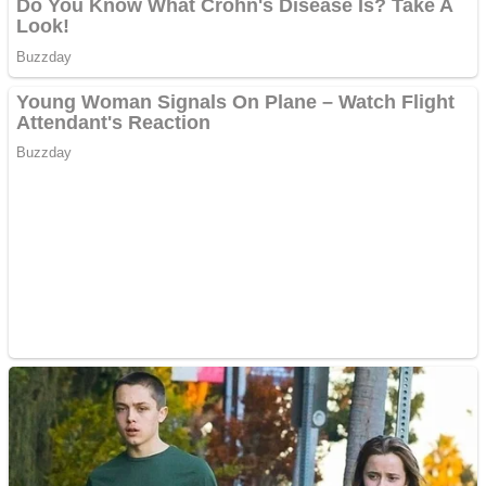
Creez aplicatie
ANDROID pentru siteul
tau
Creez aplicatie
ANDROID pentru siteul
tau
Anuntul tau apare in mai
multe ziare online
Apartamente 2 camere