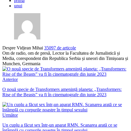
prima
unui
Despre Vidjean Mihai
35097 de articole
Om de radio, om de presă, Lector la Facultatea de Jurnalistică și
Media, corespondent din Republica Serbia și uneori din Timișoara și
Munchen, Germania
Anterior
O nouă specie de Transformers amenință planeta: „Transformers:
Rise of the Beasts” va fi în cinematografe din iunie 2023
Următor
Un cuplu a făcut sex într-un aparat RMN. Scanarea arată ce se
întâmplă cu corpurile noastre în timpul sexului