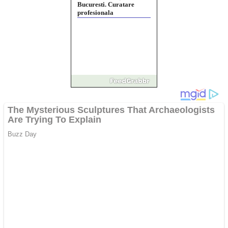
Website de tip Adsense cu
domeniu adzeige.ro
Vând sticlă cu vin din
1958 Murfatlar
Chardonnay
Împrumut si investitii