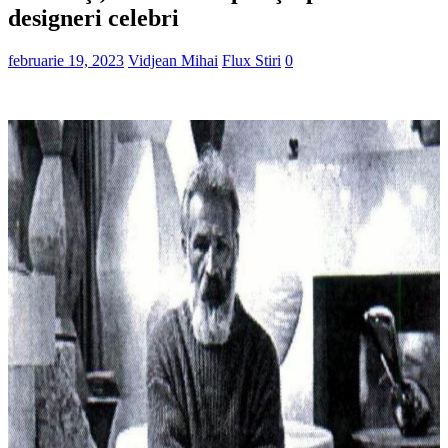
designeri celebri
februarie 19, 2023
Vidjean Mihai
Flux Stiri
0