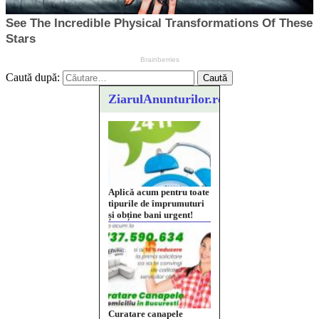
Caută după:
ZiarulAnunturilor.ro
Curatare canapele
Bucuresti. Curatare
profesionala