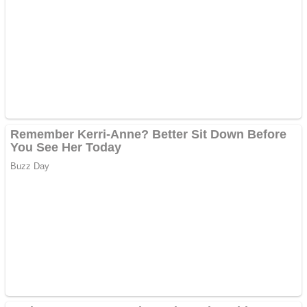
Creez aplicatie
ANDROID pentru siteul
tau
Anuntul tau apare in mai
multe ziare online
Apartamente 2 camere
Aplică acum pentru toate
tipurile de împrumuturi
și obține bani urgent!