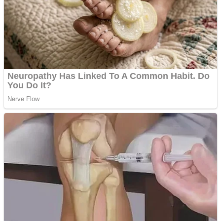
Anchetă incendiară la
Gherla, polițist acuzat de
abuz în serviciu
Covid-19: 755 de cazuri
noi în România
Răcitor de apă CW5000
pentru freze cu laser fără
metale
Răcitor de apă CW5000
pentru freze cu laser fără