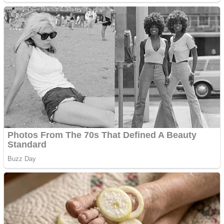
Ofera def între special
Vând domeniu+website
de publicitate de tip
Adsense
Pastorul Liviu Radu a
trecut la Domnul