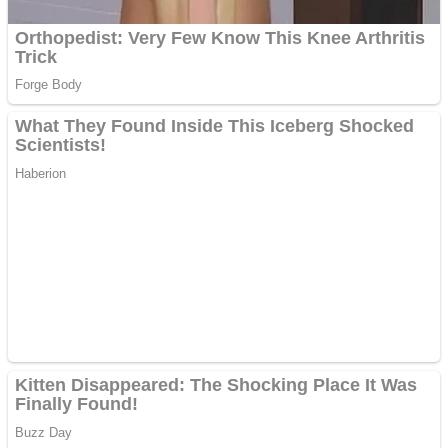
metale
Cutit cositoare KUHN
Creez aplicatie
ANDROID pentru siteul
tau