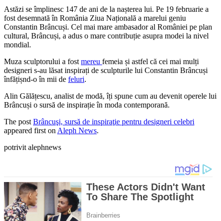
Astăzi se împlinesc 147 de ani de la nașterea lui. Pe 19 februarie a
fost desemnată în România Ziua Națională a marelui geniu
Constantin Brâncuși. Cel mai mare ambasador al României pe plan
cultural, Brâncuși, a adus o mare contribuție asupra modei la nivel
mondial.
Muza sculptorului a fost
mereu
femeia și astfel că cei mai mulți
designeri s-au lăsat inspirați de sculpturile lui Constantin Brâncuși
înfățișnd-o în mii de
feluri
.
Alin Gălățescu, analist de modă, îți spune cum au devenit operele lui
Brâncuși o sursă de inspirație în moda contemporană.
The post
Brâncuşi, sursă de inspiraţie pentru designeri celebri
appeared first on
Aleph News
.
potrivit alephnews