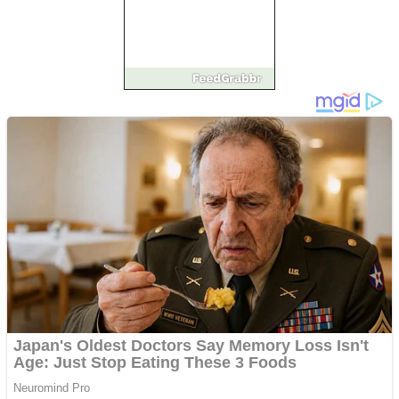
Pastorul Liviu Radu a
trecut la Domnul
Anchetă incendiară la
Gherla, polițist acuzat de
abuz în serviciu
Covid-19: 755 de cazuri
noi în România