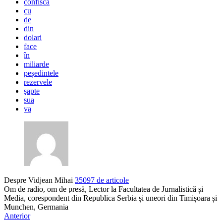
confiscă
cu
de
din
dolari
face
în
miliarde
peședintele
rezervele
şapte
sua
va
Despre Vidjean Mihai
35097 de articole
Om de radio, om de presă, Lector la Facultatea de Jurnalistică și
Media, corespondent din Republica Serbia și uneori din Timișoara și
Munchen, Germania
Anterior