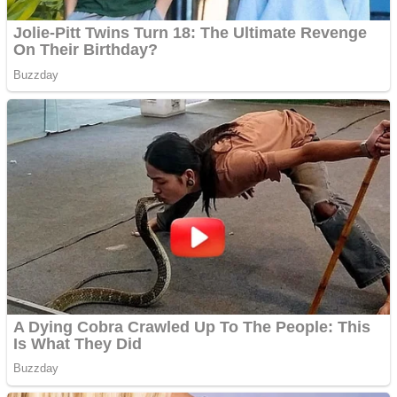
Aplică acum pentru toate
tipurile de împrumuturi
și obține bani urgent!
Curatare canapele
Bucuresti. Curatare
profesionala
Website de tip Adsense cu