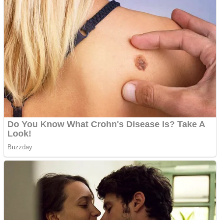
domeniu adzeige.ro
Vând sticlă cu vin din
1958 Murfatlar
Chardonnay
Împrumut si investitii