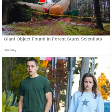
Creez aplicatie
ANDROID pentru siteul
tau
Creez aplicatie
ANDROID pentru siteul
tau
Anuntul tau apare in mai
multe ziare online
Apartamente 2 camere