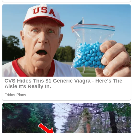
Răcitor de apă CW5000
pentru freze cu laser fără
metale
Răcitor de apă CW5000
pentru freze cu laser fără
metale
Cutit cositoare KUHN