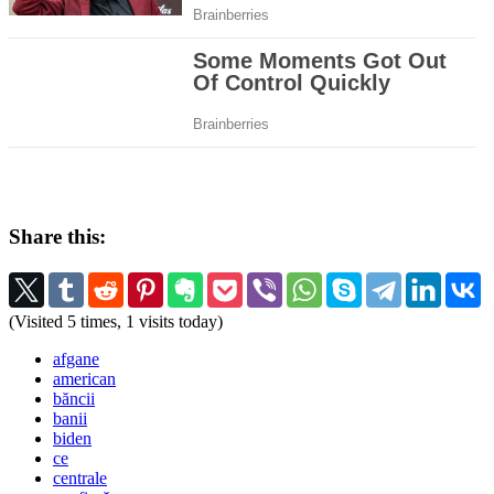
Share this:
(Visited 5 times, 1 visits today)
afgane
american
băncii
banii
biden
ce
centrale